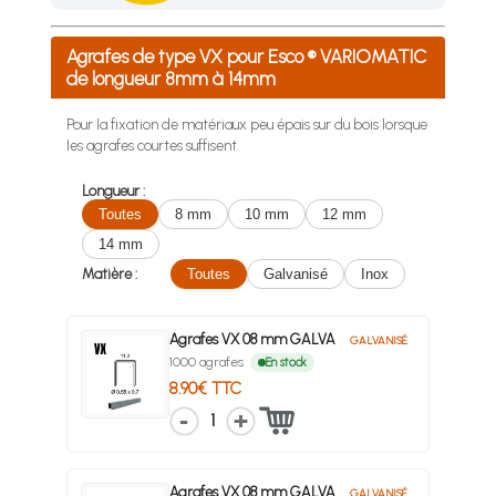
Achetez 4 sachets ou boîtes d'agrafes ou de pointes et nous 
Agrafes de type VX pour Esco ® VARIOMATIC
de longueur 8mm à 14mm
Pour la fixation de matériaux peu épais sur du bois lorsque
les agrafes courtes suffisent.
Longueur :
Toutes
8 mm
10 mm
12 mm
14 mm
Matière :
Toutes
Galvanisé
Inox
Agrafes VX 08 mm GALVA
GALVANISÉ
1000 agrafes
En stock
8.90€ TTC
1
Agrafes VX 08 mm GALVA
GALVANISÉ