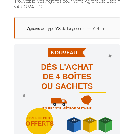
Trouvez ici vos Agrafes pour votre Agrafeuse Esco ®
VARIOMATIC
Agrafes
de type
VX
de longueur 8 mm à 14 mm.
NOUVEAU !
DÈS L'ACHAT
DE 4 BOÎTES
OU SACHETS
EN FRANCE MÉTROPOLITAINE
FRAIS DE PORT
OFFERTS