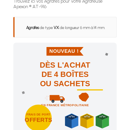
Trouvez ici vos Agrafes pour votre Agrafeuse
Apexon ® AT-916
Agrafes
de type
VX
de longueur 6 mm à 14 mm.
NOUVEAU !
DÈS L'ACHAT
DE 4 BOÎTES
OU SACHETS
EN FRANCE MÉTROPOLITAINE
FRAIS DE PORT
OFFERTS