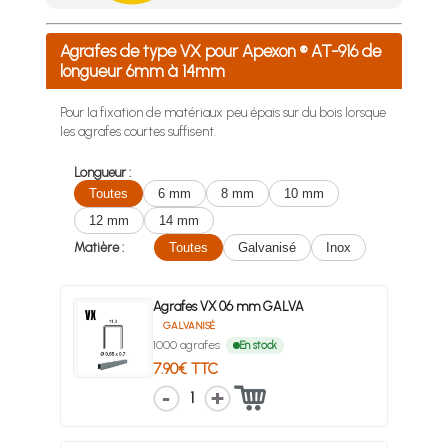
Achetez 4 sachets ou boîtes d'agrafes ou de pointes et nous 
Agrafes de type VX pour Apexon ® AT-916 de
longueur 6mm à 14mm
Pour la fixation de matériaux peu épais sur du bois lorsque
les agrafes courtes suffisent.
Longueur :
Toutes
6 mm
8 mm
10 mm
12 mm
14 mm
Matière :
Toutes
Galvanisé
Inox
Agrafes VX 06 mm GALVA
GALVANISÉ
1000 agrafes
En stock
7.90€ TTC
1