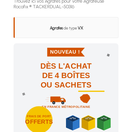
Trouvez ici vos Agrafes pour votre Agrafeuse
Rocafix ® TACKERDUAL-50316
Agrafes
de type
VX
NOUVEAU !
DÈS L'ACHAT
DE 4 BOÎTES
OU SACHETS
EN FRANCE MÉTROPOLITAINE
FRAIS DE PORT
OFFERTS