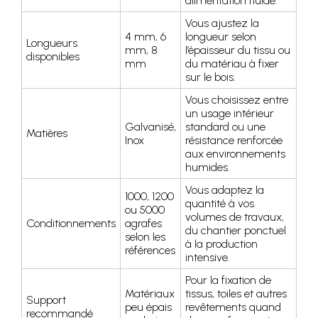
alimentation fluide.
Vous ajustez la
4 mm, 6
longueur selon
Longueurs
mm, 8
l’épaisseur du tissu ou
disponibles
mm
du matériau à fixer
sur le bois.
Vous choisissez entre
un usage intérieur
Galvanisé,
standard ou une
Matières
Inox
résistance renforcée
aux environnements
humides.
Vous adaptez la
1000, 1200
quantité à vos
ou 5000
volumes de travaux,
Conditionnements
agrafes
du chantier ponctuel
selon les
à la production
références
intensive.
Pour la fixation de
Matériaux
tissus, toiles et autres
Support
peu épais
revêtements quand
recommandé