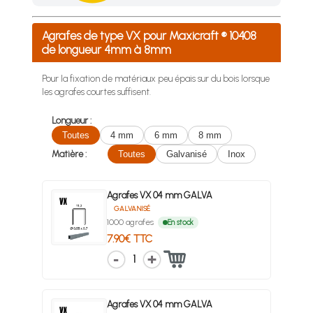
Achetez 4 sachets ou boîtes d'agrafes ou de pointes et nous 
Agrafes de type VX pour Maxicraft ® 10408
de longueur 4mm à 8mm
Pour la fixation de matériaux peu épais sur du bois lorsque
les agrafes courtes suffisent.
Longueur :
Toutes
4 mm
6 mm
8 mm
Matière :
Toutes
Galvanisé
Inox
Agrafes VX 04 mm GALVA
GALVANISÉ
1000 agrafes
En stock
7.90€ TTC
1
Agrafes VX 04 mm GALVA