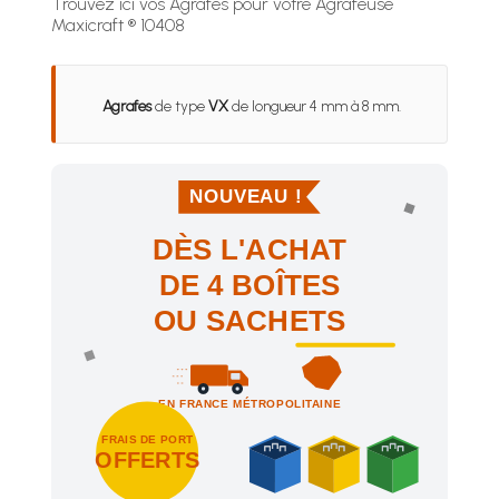
Trouvez ici vos Agrafes pour votre Agrafeuse
Maxicraft ® 10408
Agrafes
de type
VX
de longueur 4 mm à 8 mm.
NOUVEAU !
DÈS L'ACHAT
DE 4 BOÎTES
OU SACHETS
EN FRANCE MÉTROPOLITAINE
FRAIS DE PORT
OFFERTS