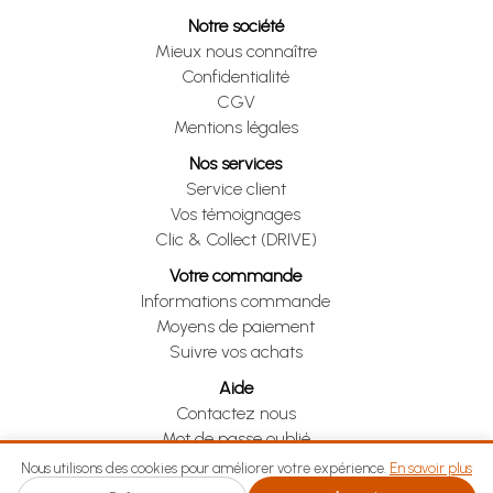
Notre société
Mieux nous connaître
Confidentialité
CGV
Mentions légales
Nos services
Service client
Vos témoignages
Clic & Collect (DRIVE)
Votre commande
Informations commande
Moyens de paiement
Suivre vos achats
Aide
Contactez nous
Mot de passe oublié
Je me rétracte
Nous utilisons des cookies pour améliorer votre expérience.
En savoir plus