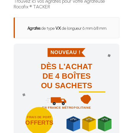
Trouvez ici vos Agrafes pour votre Agrafeuse
Rocafix ® TACKER
Agrafes
de type
VX
de longueur 6 mm à 8 mm.
NOUVEAU !
DÈS L'ACHAT
DE 4 BOÎTES
OU SACHETS
EN FRANCE MÉTROPOLITAINE
FRAIS DE PORT
OFFERTS