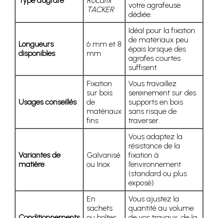
Type d’agrafe
Rocafix
votre agrafeuse
TACKER
dédiée.
Idéal pour la fixation
de matériaux peu
Longueurs
6 mm et 8
épais lorsque des
disponibles
mm
agrafes courtes
suffisent.
Fixation
Vous travaillez
sur bois
sereinement sur des
Usages conseillés
de
supports en bois
matériaux
sans risque de
fins
traverser.
Vous adaptez la
résistance de la
Variantes de
Galvanisé
fixation à
matière
ou Inox
l’environnement
(standard ou plus
exposé).
En
Vous ajustez la
sachets
quantité au volume
Conditionnements
ou boîtes
de vos travaux, de la