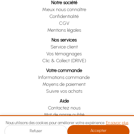
Notre société
Mieux nous connaître
Confidentialité
CGV
Mentions légales
Nos services
Service client
Vos témoignages
Clic & Collect (DRIVE)
Votre commande
Informations commande
Moyens de paiement
Suivre vos achats
Aide
Contactez nous
Mot de passe oublié
Je me rétracte
Nous utilisons des cookies pour améliorer votre expérience.
En savoir plus
Accepter
Refuser