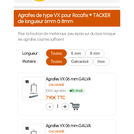
Achetez 4 sachets ou boîtes d'agrafes ou de pointes et nous 
Agrafes de type VX pour Rocafix ® TACKER
de longueur 6mm à 8mm
Pour la fixation de matériaux peu épais sur du bois lorsque
les agrafes courtes suffisent.
Longueur :
Toutes
6 mm
8 mm
Matière :
Toutes
Galvanisé
Inox
Agrafes VX 06 mm GALVA
GALVANISÉ
1000 agrafes
En stock
7.90€ TTC
1
Agrafes VX 06 mm GALVA
GALVANISÉ