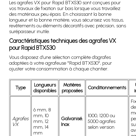
Les agrafes VX pour Rapid BTX530 sont conçues pour
vos travaux de fixation sur bois lorsque vous travaillez
des matériaux peu épais. En choisissant la bonne
longueur et la bonne matière, vous sécurisez vos tissus,
revêtements ou éléments décoratifs avec précision, sans
surépaisseur inutile.
Caractéristiques techniques des agrafes VX
pour Rapid BTX530
Vous disposez d’une sélection complète d’agrafes
adaptées à votre agrafeuse *Rapid BTX530*, pour
ajuster votre consommation à chaque chantier.
Longueurs
Matières
Type
Conditionnements
disponibles
proposées
Fi
de
6 mm, 8
ma
mm, 10
1000, 1200 ou
Agrafes
Galvanisé
,
pe
mm, 12
5000 agrafes
VX
Inox
su
mm, 14
selon version
av
mm
ag