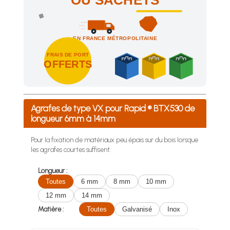
OU SACHETS
EN FRANCE MÉTROPOLITAINE
FRAIS DE PORT
OFFERTS
Achetez 4 sachets ou boîtes d'agrafes ou de pointes et nous 
Agrafes de type VX pour Rapid ® BTX530 de
longueur 6mm à 14mm
Pour la fixation de matériaux peu épais sur du bois lorsque
les agrafes courtes suffisent.
Longueur :
Toutes
6 mm
8 mm
10 mm
12 mm
14 mm
Matière :
Toutes
Galvanisé
Inox