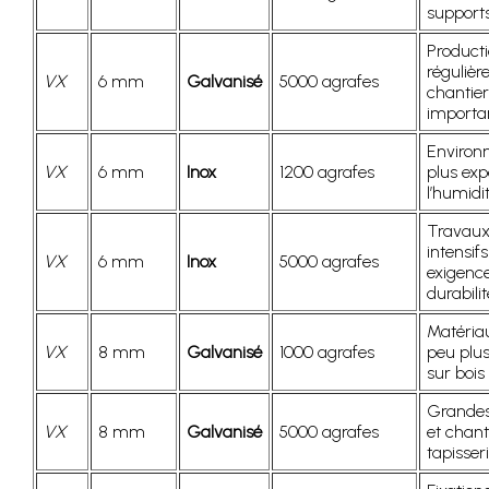
supports
Product
régulièr
VX
6 mm
Galvanisé
5000 agrafes
chantier
importa
Environ
VX
6 mm
Inox
1200 agrafes
plus exp
l’humidi
Travau
intensif
VX
6 mm
Inox
5000 agrafes
exigenc
durabilit
Matéria
VX
8 mm
Galvanisé
1000 agrafes
peu plus
sur bois
Grandes
VX
8 mm
Galvanisé
5000 agrafes
et chant
tapisser