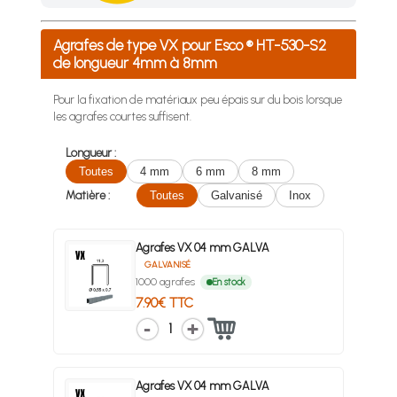
Achetez 4 sachets ou boîtes d'agrafes ou de pointes et nous 
Agrafes de type VX pour Esco ® HT-530-S2
de longueur 4mm à 8mm
Pour la fixation de matériaux peu épais sur du bois lorsque
les agrafes courtes suffisent.
Longueur :
Toutes
4 mm
6 mm
8 mm
Matière :
Toutes
Galvanisé
Inox
Agrafes VX 04 mm GALVA
GALVANISÉ
1000 agrafes
En stock
7.90€ TTC
1
Agrafes VX 04 mm GALVA