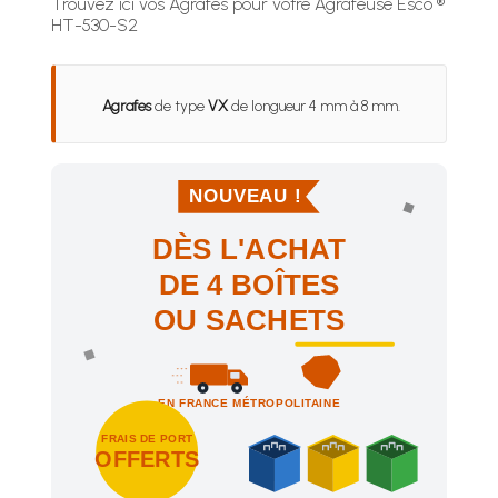
Trouvez ici vos Agrafes pour votre Agrafeuse Esco ®
HT-530-S2
Agrafes
de type
VX
de longueur 4 mm à 8 mm.
NOUVEAU !
DÈS L'ACHAT
DE 4 BOÎTES
OU SACHETS
EN FRANCE MÉTROPOLITAINE
FRAIS DE PORT
OFFERTS