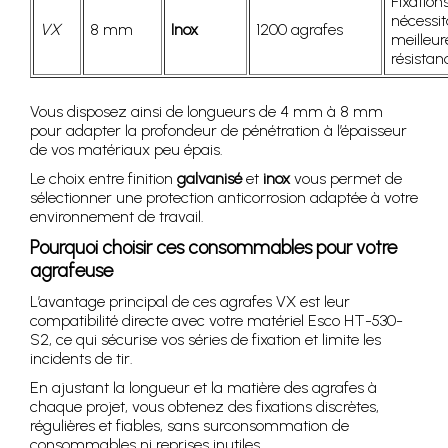
Fixation
nécessi
VX
8 mm
Inox
1200 agrafes
meilleur
résistan
Vous disposez ainsi de longueurs de 4 mm à 8 mm
pour adapter la profondeur de pénétration à l’épaisseur
de vos matériaux peu épais.
Le choix entre finition
galvanisé
et
inox
vous permet de
sélectionner une protection anticorrosion adaptée à votre
environnement de travail.
Pourquoi choisir ces consommables pour votre
agrafeuse
L’avantage principal de ces agrafes VX est leur
compatibilité directe avec votre matériel Esco HT-530-
S2, ce qui sécurise vos séries de fixation et limite les
incidents de tir.
En ajustant la longueur et la matière des agrafes à
chaque projet, vous obtenez des fixations discrètes,
régulières et fiables, sans surconsommation de
consommables ni reprises inutiles.