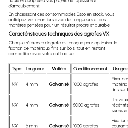
fiable et adaptée à vos projets de tapisserie et
d’ameublement.
En choisissant ces consommables Esco en stock, vous
anticipez vos chantiers avec des longueurs et des
matières pensées pour un résultat propre et durable.
Caractéristiques techniques des agrafes VX
Chaque référence d’agrafe est conçue pour optimiser la
fixation de matériaux fins sur bois, tout en restant
compatible avec votre outil actuel.
Type
Longueur
Matière
Conditionnement
Usage c
Fixer de
VX
4 mm
Galvanisé
1000 agrafes
matéria
fins sur 
Travau
VX
4 mm
Galvanisé
5000 agrafes
répétitif
séries en
Fixation
VX
6 mm
Galvanisé
1000 agrafes
courant