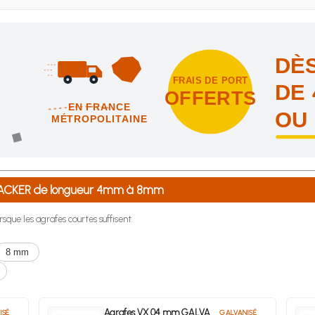
DÈS
FRAIS DE PORT
DE 
OFFERTS
EN FRANCE
OU
MÉTROPOLITAINE
intes et nous vous offrons les frais de port en France métropolitai
-TACKER de longueur 4mm à 8mm
rsque les agrafes courtes suffisent.
8 mm
Agrafes VX 04 mm GALVA
ISÉ
GALVANISÉ