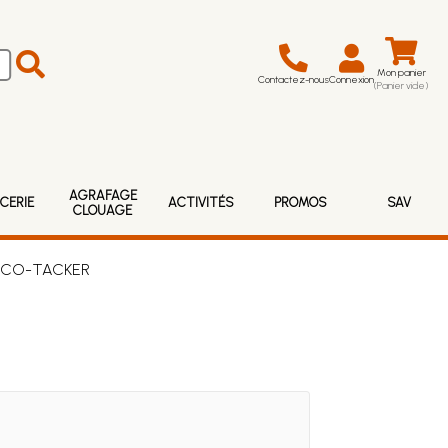
Mon panier
Contactez-nous
Connexion
(Panier vide)
AGRAFAGE
CERIE
ACTIVITÉS
PROMOS
SAV
CLOUAGE
® ECO-TACKER