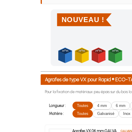
NOUVEAU !
Achetez 4 sachets ou boîtes d'agrafes ou de po
Agrafes de type VX pour Rapid ® ECO
Pour la fixation de matériaux peu épais sur du bois lo
Longueur :
Toutes
4 mm
6 mm
Matière :
Toutes
Galvanisé
Inox
Agrafes VX 04 mm GALVA
GALVAN