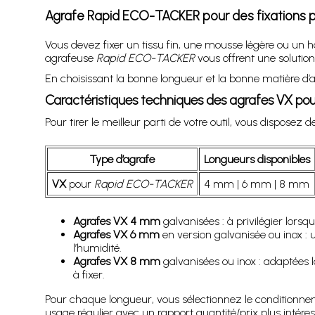
Agrafe Rapid ECO-TACKER pour des fixations pr
Vous devez fixer un tissu fin, une mousse légère ou un h
agrafeuse
Rapid ECO-TACKER
vous offrent une solutio
En choisissant la bonne longueur et la bonne matière d’
Caractéristiques techniques des agrafes VX p
Pour tirer le meilleur parti de votre outil, vous disposez
Type d’agrafe
Longueurs disponibles
VX
pour
Rapid ECO-TACKER
4 mm | 6 mm | 8 mm
Agrafes VX 4 mm
galvanisées : à privilégier lorsq
Agrafes VX 6 mm
en version galvanisée ou inox : 
l’humidité.
Agrafes VX 8 mm
galvanisées ou inox : adaptées 
à fixer.
Pour chaque longueur, vous sélectionnez le conditionneme
usage régulier avec un rapport quantité/prix plus intéres