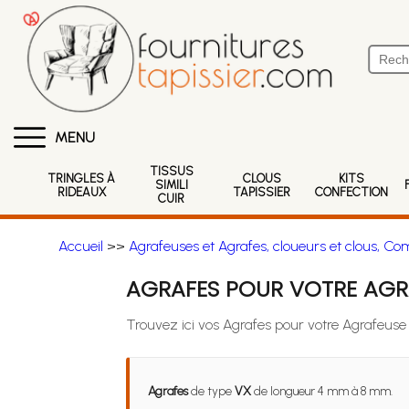
MENU
TISSUS
TRINGLES À
CLOUS
KITS
SIMILI
RIDEAUX
TAPISSIER
CONFECTION
CUIR
Accueil
>>
Agrafeuses et Agrafes, cloueurs et clous, Co
AGRAFES POUR VOTRE AGR
Trouvez ici vos Agrafes pour votre Agrafeu
Agrafes
de type
VX
de longueur 4 mm à 8 mm.