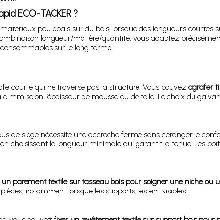
 Rapid ECO-TACKER ?
 matériaux peu épais sur du bois, lorsque des longueurs courtes s
combinaison longueur/matière/quantité, vous adaptez précisément
get consommables sur le long terme.
rafe courte qui ne traverse pas la structure. Vous pouvez
agrafer t
 6 mm selon l’épaisseur de mousse ou de toile. Le choix du galvanisé
ssous de siège nécessite une accroche ferme sans déranger le conf
 choisissant la longueur minimale qui garantit la tenue. Les boî
 un parement textile sur tasseau bois pour soigner une niche ou 
 pièces, notamment lorsque les supports restent visibles.
des, vous pouvez
fixer un revêtement textile sur support bois pour