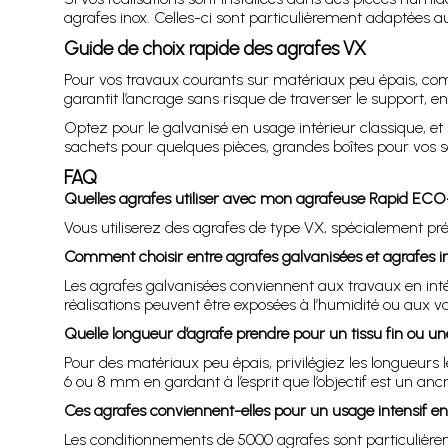
agrafes inox. Celles-ci sont particulièrement adaptées au
Guide de choix rapide des agrafes VX
Pour vos travaux courants sur matériaux peu épais, comme
garantit l’ancrage sans risque de traverser le support, 
Optez pour le galvanisé en usage intérieur classique, et 
sachets pour quelques pièces, grandes boîtes pour vos sér
FAQ
Quelles agrafes utiliser avec mon agrafeuse Rapid E
Vous utiliserez des agrafes de type VX, spécialement pré
Comment choisir entre agrafes galvanisées et agrafes i
Les agrafes galvanisées conviennent aux travaux en intér
réalisations peuvent être exposées à l’humidité ou aux va
Quelle longueur d’agrafe prendre pour un tissu fin ou une
Pour des matériaux peu épais, privilégiez les longueurs les
6 ou 8 mm en gardant à l’esprit que l’objectif est un anc
Ces agrafes conviennent-elles pour un usage intensif en 
Les conditionnements de 5000 agrafes sont particulièreme