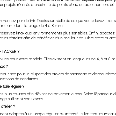
x projets réalisés à proximité de points d’eau ou aux chantiers où 
ncez par définir l’épaisseur réelle de ce que vous devez fixer su
en restant dans la plage de 4 à 8 mm.
réservez l’inox aux environnements plus sensibles. Enfin, adaptez 
ies d’atelier afin de bénéficier d’un meilleur équilibre entre qua
CO-TACKER ?
vues pour votre modèle. Elles existent en longueurs de 4, 6 et 8 m
nox ?
ieur sec pour la plupart des projets de tapisserie et d’ameubleme
riations de conditions.
 toile légère ?
 plus courtes afin d’éviter de traverser le bois. Selon l’épaisseur d
rage suffisant sans excès.
atelier ?
nt adaptés à un usage régulier ou intensif. Ils limitent les inter