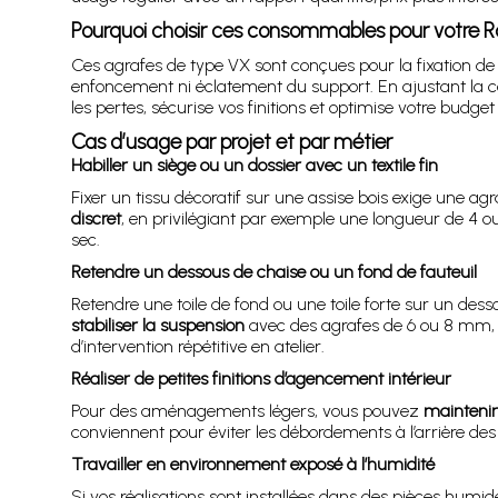
Pourquoi choisir ces consommables pour votre
Ces agrafes de type VX sont conçues pour la fixation de
enfoncement ni éclatement du support. En ajustant la 
les pertes, sécurise vos finitions et optimise votre bud
Cas d’usage par projet et par métier
Habiller un siège ou un dossier avec un textile fin
Fixer un tissu décoratif sur une assise bois exige une ag
discret
, en privilégiant par exemple une longueur de 4 ou
sec.
Retendre un dessous de chaise ou un fond de fauteuil
Retendre une toile de fond ou une toile forte sur un de
stabiliser la suspension
avec des agrafes de 6 ou 8 mm, en
d’intervention répétitive en atelier.
Réaliser de petites finitions d’agencement intérieur
Pour des aménagements légers, vous pouvez
maintenir
conviennent pour éviter les débordements à l’arrière des
Travailler en environnement exposé à l’humidité
Si vos réalisations sont installées dans des pièces humi