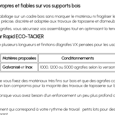
opres et fiables sur vos supports bois
abillage sur un cadre bois sans marquer le matériau ni fragiliser 
n précise, discrète et adaptée aux travaux de tapisserie et d’ame
agrafes, vous sécurisez vos assemblages tout en optimisant la tenu
our Rapid ECO-TACKER
 de plusieurs longueurs et finitions d’agrafes VX pensées pour les us
Matières proposées
Conditionnements
Galvanisé
et
Inox
1000, 1200 ou 5000 agrafes selon la versio
ue vous fixez des matériaux très fins sur bois et que des agrafes co
un bon compromis pour la majorité des travaux de tapisserie sur bo
lorsque vous avez besoin d’un enfoncement un peu plus profond dan
nt qui correspond à votre rythme de travail : petits lots pour des
sant.