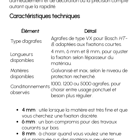
d’ameublement et de décoration où la précision compte
autant que la rapidité.
Caractéristiques techniques
Élément
Détail
Agrafes de type VX pour Bosch
HT-
Type d’agrafes
8
, adaptées aux fixations courtes.
4 mm, 6 mm et 8 mm, pour ajuster
Longueurs
la fixation selon l’épaisseur du
disponibles
matériau.
Matières
Galvanisé et inox, selon le niveau de
disponibles
protection recherché.
1000, 1200 ou 5000 agrafes, pour
Conditionnements
choisir entre usage ponctuel et
observés
besoin plus régulier.
4 mm
: utile lorsque la matière est très fine et que
vous cherchez une fixation discrète.
6 mm
: un bon compromis pour des travaux
courants sur bois.
8 mm
: à choisir quand vous voulez une tenue
plus marquée sur des matériaux peu épais.