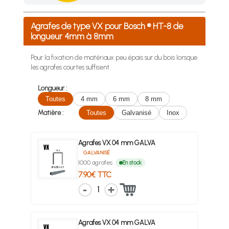
Achetez 4 sachets ou boîtes d'agrafes ou de pointes et nous 
Agrafes de type VX pour Bosch ® HT-8 de
longueur 4mm à 8mm
Pour la fixation de matériaux peu épais sur du bois lorsque
les agrafes courtes suffisent.
Longueur :
Toutes
4 mm
6 mm
8 mm
Matière :
Toutes
Galvanisé
Inox
Agrafes VX 04 mm GALVA
GALVANISÉ
1000 agrafes
En stock
7.90€ TTC
1
Agrafes VX 04 mm GALVA