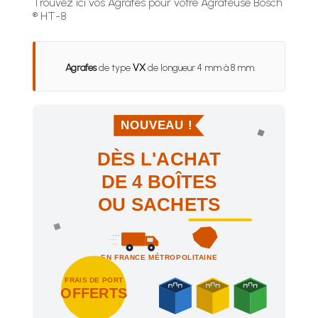
Trouvez ici vos Agrafes pour votre Agrafeuse Bosch
® HT-8
Agrafes
de type
VX
de longueur 4 mm à 8 mm.
NOUVEAU !
DÈS L'ACHAT
DE 4 BOÎTES
OU SACHETS
EN FRANCE MÉTROPOLITAINE
FRAIS DE PORT
OFFERTS