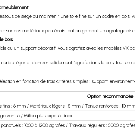
 d’ameublement
dessous de siège ou maintenir une toile fine sur un cadre en bois, 
lez sur des matériaux peu épais tout en gardant un agrafage discr
e bois
uble ou un support décoratif, vous agrafez avec les modèles VX a
iau léger et d’ancrer solidement l’agrafe dans le bois, tout en co
sélection en fonction de trois critères simples : support, environnem
Option recommandée
s fins : 6 mm / Matériaux légers : 8 mm / Tenue renforcée : 10 m
: galvanisé / Milieu plus exposé : inox
 ponctuels : 1000 à 1200 agrafes / Travaux réguliers : 5000 agrafe