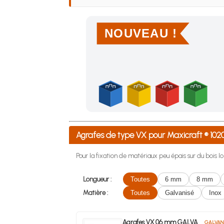
NOUVEAU !
Achetez 4 sachets ou boîtes d'agrafes ou de po
Agrafes de type VX pour Maxicraft ® 10
Pour la fixation de matériaux peu épais sur du bois lo
Longueur :
Toutes
6 mm
8 mm
Matière :
Toutes
Galvanisé
Inox
Agrafes VX 06 mm GALVA
GALVAN