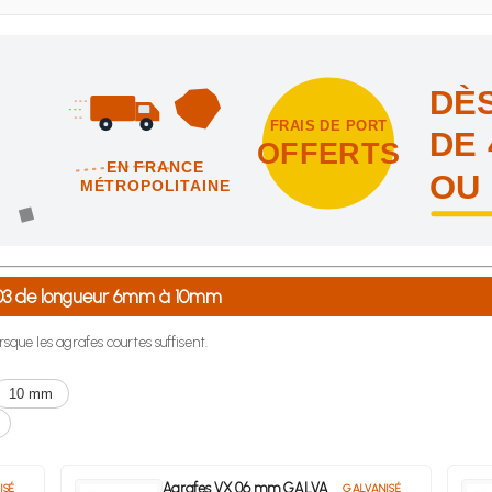
DÈS
FRAIS DE PORT
DE 
OFFERTS
EN FRANCE
OU
MÉTROPOLITAINE
intes et nous vous offrons les frais de port en France métropolitai
203 de longueur 6mm à 10mm
rsque les agrafes courtes suffisent.
10 mm
Agrafes VX 06 mm GALVA
ISÉ
GALVANISÉ