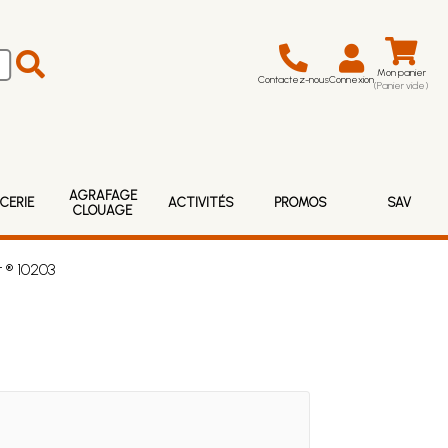
Mon panier
Contactez-nous
Connexion
(Panier vide)
AGRAFAGE
CERIE
ACTIVITÉS
PROMOS
SAV
CLOUAGE
 ® 10203