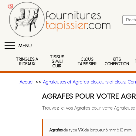
MENU
TISSUS
TRINGLES À
CLOUS
KITS
SIMILI
RIDEAUX
TAPISSIER
CONFECTION
CUIR
Accueil
>>
Agrafeuses et Agrafes, cloueurs et clous, Co
AGRAFES POUR VOTRE AGRA
Trouvez ici vos Agrafes pour votre Agrafeuse
Agrafes
de type
VX
de longueur 6 mm à 10 mm.