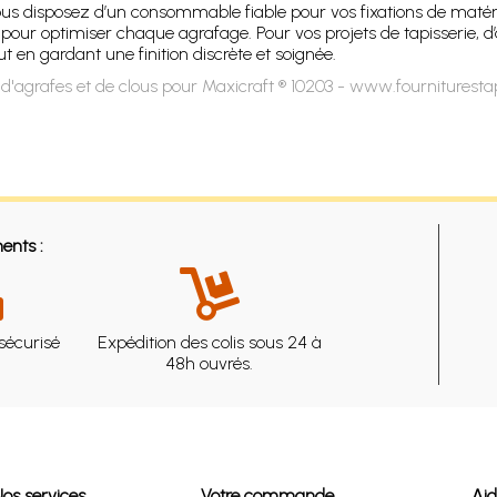
ous disposez d’un consommable fiable pour vos fixations de matériau
pour optimiser chaque agrafage. Pour vos projets de tapisserie, d
t en gardant une finition discrète et soignée.
d'agrafes et de clous pour Maxicraft ® 10203 - www.fournituresta
ents :
sécurisé
Expédition des colis sous 24 à
48h ouvrés.
Nos services
Votre commande
Ai