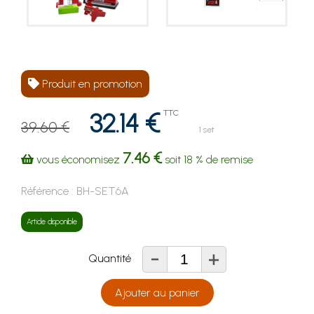
Produit en promotion
32.14 €
TTC
39.60 €
1 set
7.46 €
vous économisez
soit
18 %
de remise
Référence :
BH-SET6A
Article disponible
-
+
Quantité
Ajouter au panier