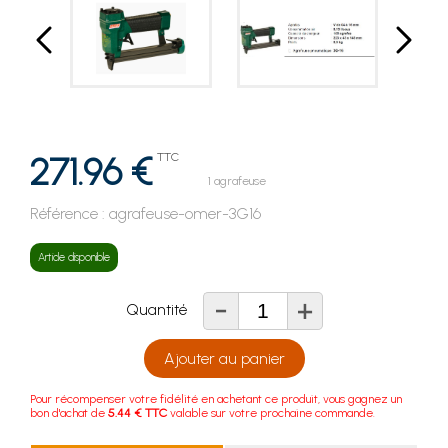
271.96 €
TTC
1 agrafeuse
Référence :
agrafeuse-omer-3G16
Article disponible
-
+
Quantité
Ajouter au panier
Pour récompenser votre fidélité en achetant ce produit, vous gagnez un
bon d'achat de
5.44 € TTC
valable sur votre prochaine commande.