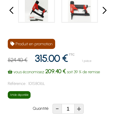
Produit en promotion
315.00 €
TTC
524.40 €
1 pièce
209.40 €
vous économisez
soit
39 %
de remise
Référence :
101S8016L
Article disponible
-
+
Quantité