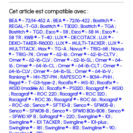
Cet article est compatible avec :
BEA ® - 72/14-452 A ;
BEA ® - 72/16-422 ;
Bostitch ® -
REGAL-T-G3 ;
Bostitch ® - T3020 ;
Bostitch ® - TGA ;
Bostitch ® - TGD ;
Esco ® - 58 ;
Esco ® - 58 M ;
Esco ® -
58 TR ;
KWB ® - T-40 ;
LUX ® - DECOTACK ;
LUX ® -
DEKO-TAKER-196000 ;
LUX ® - MULTI-TACKER ;
LUX ® -
MULTITACK ;
Max ® - TG-A ;
Novus ® - TRIG-68 ;
Novus
® - TRIG-74 ;
Omer ® - 62-16 ;
Omer ® - 62-16-CLTV ;
Omer ® - 62-16-CLV ;
Omer ® - 62-16-SL ;
Omer ® - 64-
16 ;
Omer ® - 64-16-CL ;
Omer ® - 64-16-CLT ;
Omer ® -
64-16-CLV ;
Omer ® - 64-16-SL ;
Omer ® - 64-16-V ;
Ranking ® - HH-757-PM ;
RAPESCO ® - 8014--PHH ;
Regal ® - T-G3-type-2 ;
Rocafix ® - MS-10 ;
Rocafix ® -
MS10 (modèle A) ;
Rocafix ® - PS320 ;
Rocagraf ® - MS10
;
Rocagraf ® - ROC 220 ;
Rocagraf ® - ROC 320 ;
Rocagraf ® - ROC 36 ;
Rocagraf ® - ROC 66 ;
Rocagraf ®
- ROC-66 ;
Senco ® - SFT10-B ;
Senco ® - SFW05-B ;
Senco ® - SFW08-B ;
Senco ® - SFW10 B06-B08 ;
Senco ®
- SFW10 XP B ;
Sofragraf ® - 220 ;
Swingline ® - 101 ;
Swingline ® - 101 TACKER ;
Swingline ® - 101-plus ;
Swingline ® - 181 ;
Swingline ® - 813 ;
Swingline ® - 90 ;