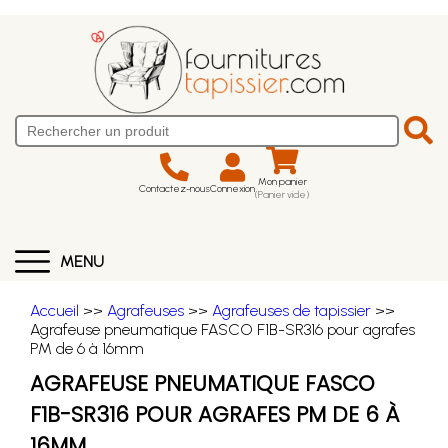
Mon panier
Contactez-nous
Connexion
(Panier vide)
MENU
Accueil
>>
Agrafeuses
>>
Agrafeuses de tapissier
>>
Agrafeuse pneumatique FASCO F1B-SR316 pour agrafes
PM de 6 à 16mm
AGRAFEUSE PNEUMATIQUE FASCO
F1B-SR316 POUR AGRAFES PM DE 6 À
16MM