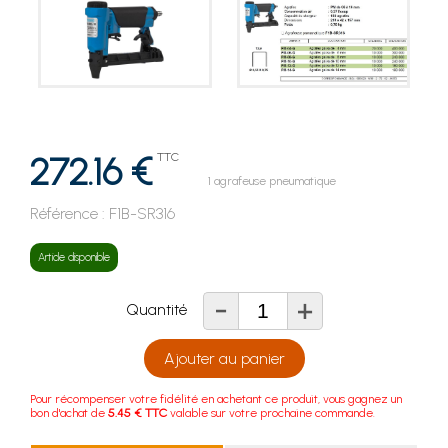
272.16 €
TTC
1 agrafeuse pneumatique
Référence :
F1B-SR316
Article disponible
-
+
Quantité
Ajouter au panier
Pour récompenser votre fidélité en achetant ce produit, vous gagnez un
bon d'achat de
5.45 € TTC
valable sur votre prochaine commande.