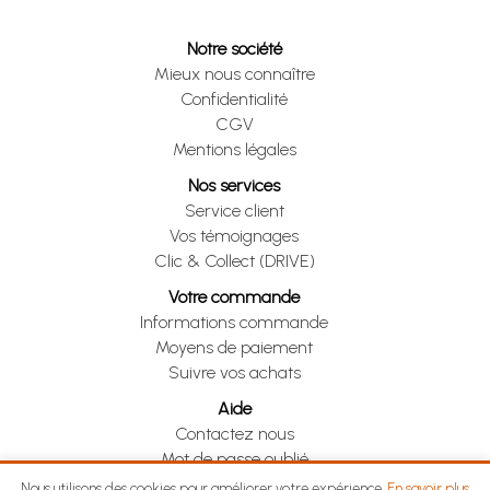
Notre société
Mieux nous connaître
Confidentialité
CGV
Mentions légales
Nos services
Service client
Vos témoignages
Clic & Collect (DRIVE)
Votre commande
Informations commande
Moyens de paiement
Suivre vos achats
Aide
Contactez nous
Mot de passe oublié
Je me rétracte
Nous utilisons des cookies pour améliorer votre expérience.
En savoir plus