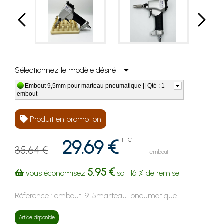
Sélectionnez le modèle désiré
Embout 9,5mm pour marteau pneumatique || Qté : 1
embout
Produit en promotion
29.69 €
TTC
35.64 €
1 embout
5.95 €
vous économisez
soit
16 %
de remise
Référence :
embout-9-5marteau-pneumatique
Article disponible