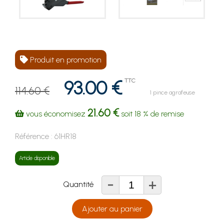
Produit en promotion
93.00 €
TTC
114.60 €
1 pince agrafeuse
21.60 €
vous économisez
soit
18 %
de remise
Référence :
61HR18
Article disponible
-
+
Quantité
Ajouter au panier