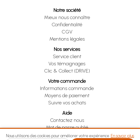
Notre société
Mieux nous connaître
Confidentialité
CGV
Mentions légales
Nos services
Service client
Vos témoignages
Clic & Collect (DRIVE)
Votre commande
Informations commande
Moyens de paiement
Suivre vos achats
Aide
Contactez nous
Mot de passe oublié
Je me rétracte
Nous utilisons des cookies pour améliorer votre expérience.
En savoir plus