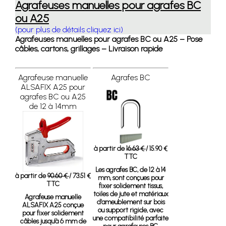
Agrafeuses manuelles pour agrafes BC
ou A25
(pour plus de détails cliquez ici)
Agrafeuses manuelles pour agrafes BC ou A25 – Pose
câbles, cartons, grillages – Livraison rapide
Agrafeuse manuelle
Agrafes BC
ALSAFIX A25 pour
agrafes BC ou A25
de 12 à 14mm
à partir de
16.63 €
/ 15.90 €
TTC
Les agrafes BC, de 12 à 14
à partir de
90.60 €
/ 73.51 €
mm, sont conçues pour
TTC
fixer solidement tissus,
toiles de jute et matériaux
Agrafeuse manuelle
d’ameublement sur bois
ALSAFIX A25
conçue
ou support rigide, avec
pour fixer solidement
une compatibilité parfaite
câbles jusqu’à 6 mm de