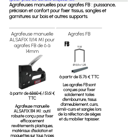
Agrafeuses manuelles pour agrafes FB : puissance,
précision et confort pour fixer tissus, sangles et
garnitures sur bois et autres supports.
Agrafeuse manuelle
Agrafes FB
ALSAFIX 11/14 M1 pour
agrafes FB de 6 à
14mm
à partir de 15.76 € TTC
Les agrafes FB sont
conçues pour fixer
à partir de
63.60 €
/ 51.61 €
solidement toiles
TTC
d'embourrure, tissus
d’ameublement, cuirs,
Agrafeuse manuelle
simili-cuirs et sangles lors
ALSAFIX 1114 M1
: outil
de la réfection de sièges
robuste conçu pour fixer
et du mobilier tapissier.
efficacement
revêtements plastiques,
matériaux d'isolation et
moquettes sur tous types