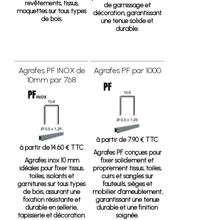
revêtements, tissus,
de garnissage et
moquettes sur tous types
décoration, garantissant
de bois.
une tenue solide et
durable.
Agrafes PF INOX de
Agrafes PF par 1000
10mm par 768
à partir de 7.90 € TTC
à partir de 14.60 € TTC
Agrafes PF
conçues pour
Agrafes inox 10 mm
fixer solidement et
idéales pour fixer tissus,
proprement tissus, toiles,
toiles, isolants et
cuirs et sangles sur
garnitures sur tous types
fauteuils, sièges et
de bois, assurant une
mobilier d’ameublement,
fixation résistante et
garantissant une tenue
durable en sellerie,
durable et une finition
tapisserie et décoration.
soignée.