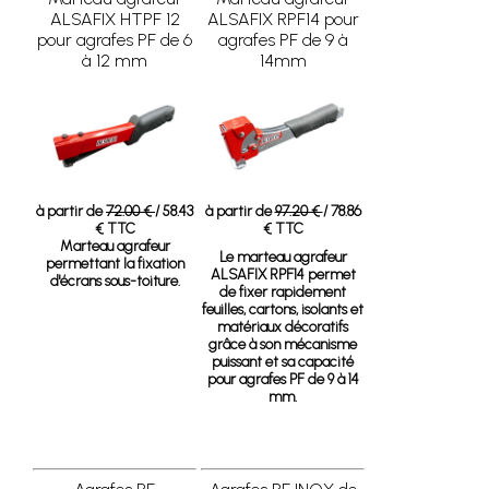
ALSAFIX HTPF 12
ALSAFIX RPF14 pour
pour agrafes PF de 6
agrafes PF de 9 à
à 12 mm
14mm
à partir de
72.00 €
/ 58.43
à partir de
97.20 €
/ 78.86
€ TTC
€ TTC
Marteau agrafeur
Le marteau agrafeur
permettant la fixation
ALSAFIX RPF14 permet
d'écrans sous-toiture.
de fixer rapidement
feuilles, cartons, isolants et
matériaux décoratifs
grâce à son mécanisme
puissant et sa capacité
pour agrafes PF de 9 à 14
mm.