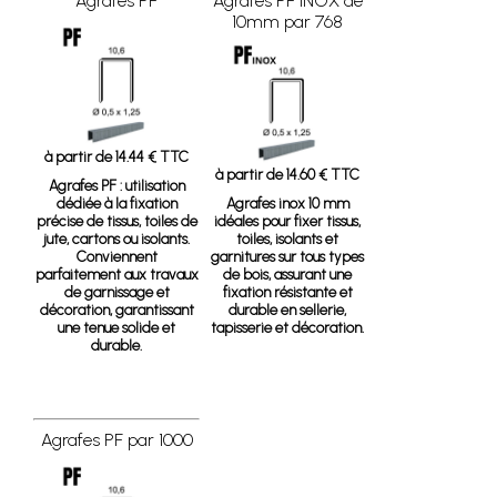
Agrafes PF
Agrafes PF INOX de
10mm par 768
à partir de 14.44 € TTC
à partir de 14.60 € TTC
Agrafes PF
: utilisation
dédiée à la fixation
Agrafes inox 10 mm
précise de tissus, toiles de
idéales pour fixer tissus,
jute, cartons ou isolants.
toiles, isolants et
Conviennent
garnitures sur tous types
parfaitement aux travaux
de bois, assurant une
de garnissage et
fixation résistante et
décoration, garantissant
durable en sellerie,
une tenue solide et
tapisserie et décoration.
durable.
Agrafes PF par 1000