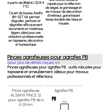
à partir de
39.60 €
/ 32.14 €
rapide pour la réfection
TTC
de sièges, le garnissage et
les travaux de décoration
Ce set de bureau Alsafix
d’intérieur, garantissant
BH-SET 6A permet
tenue durable des tissus et
d’agrafer, perforer et
mousse.
dégrafier efficacement
documents et matériaux
légers, idéal pour une
utilisation professionnelle
en tapisserie, décoration
et bureautique.
Pinces agrafeuses pour agrafes PB
(pour plus de détails cliquez ici)
Pinces agrafeuses pour agrafes PB : outils robustes pour
tapisserie et ameublement, idéaux pour travaux
professionnels et réfections.
Pince agrafeuse
Agrafes PB
ALSAFIX PINCE 12
pour agrafes PB de 6
à 12mm