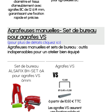
pour agrafeuses BC.
diamètre et tissus
d’ameublement avec
agrafes BC de 12 à 14 mm,
garantissant une fixation
rapide et précise.
Agrafeuses manuelles- Set de bureau
pour agrafes VS
(pour plus de détails cliquez ici)
Agrafeuses manuelles et sets de bureau : outils
indispensables pour un atelier bien équipé
Set de bureau
Agrafes VS
ALSAFIX BH-SET 6A
pour agrafes VS
6mm
à partir de 10.50 € TTC
Les agrafes VS assurent
une fixation solide et