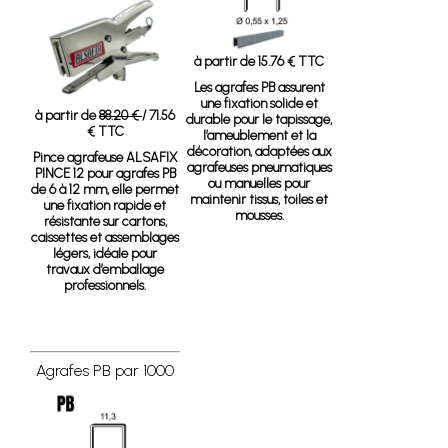
à partir de 15.76 € TTC
Les agrafes PB assurent
une fixation solide et
à partir de
88.20 €
/ 71.56
durable pour le tapissage,
€ TTC
l’ameublement et la
décoration, adaptées aux
Pince agrafeuse ALSAFIX
agrafeuses pneumatiques
PINCE 12
pour agrafes PB
ou manuelles pour
de 6 à 12 mm, elle permet
maintenir tissus, toiles et
une fixation rapide et
mousses.
résistante sur cartons,
caissettes et assemblages
légers, idéale pour
travaux d’emballage
professionnels.
Agrafes PB par 1000