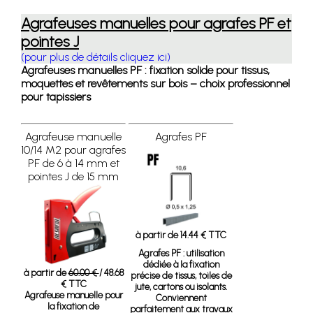
Agrafeuses manuelles pour agrafes PF et
pointes J
(pour plus de détails cliquez ici)
Agrafeuses manuelles PF : fixation solide pour tissus,
moquettes et revêtements sur bois – choix professionnel
pour tapissiers
Agrafeuse manuelle
Agrafes PF
10/14 M2 pour agrafes
PF de 6 à 14 mm et
pointes J de 15 mm
à partir de 14.44 € TTC
Agrafes PF
: utilisation
dédiée à la fixation
à partir de
60.00 €
/ 48.68
précise de tissus, toiles de
€ TTC
jute, cartons ou isolants.
Agrafeuse manuelle pour
Conviennent
la fixation de
parfaitement aux travaux