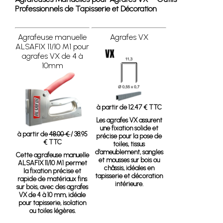
Professionnels de Tapisserie et Décoration
Agrafeuse manuelle
Agrafes VX
ALSAFIX 11/10 M1 pour
agrafes VX de 4 à
10mm
à partir de 12.47 € TTC
Les agrafes VX assurent
une fixation solide et
à partir de
48.00 €
/ 38.95
précise pour la pose de
€ TTC
toiles, tissus
d’ameublement, sangles
Cette agrafeuse manuelle
et mousses sur bois ou
ALSAFIX 11/10 M1 permet
châssis, idéales en
la fixation précise et
tapisserie et décoration
rapide de matériaux fins
intérieure.
sur bois, avec des agrafes
VX de 4 à 10 mm, idéale
pour tapisserie, isolation
ou toiles légères.