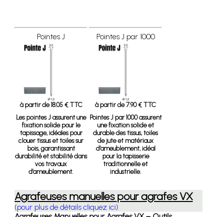
Pointes J
Pointes J par 1000
à partir de 18.05 € TTC
à partir de 7.90 € TTC
Les pointes J assurent une
Pointes J par 1000
assurent
fixation solide pour le
une fixation solide et
tapissage, idéales pour
durable des tissus, toiles
clouer tissus et toiles sur
de jute et matériaux
bois, garantissant
d’ameublement, idéal
durabilité et stabilité dans
pour la tapisserie
vos travaux
traditionnelle et
d’ameublement.
industrielle.
Agrafeuses manuelles pour agrafes VX
(pour plus de détails cliquez ici)
Agrafeuses Manuelles pour Agrafes VX – Outils