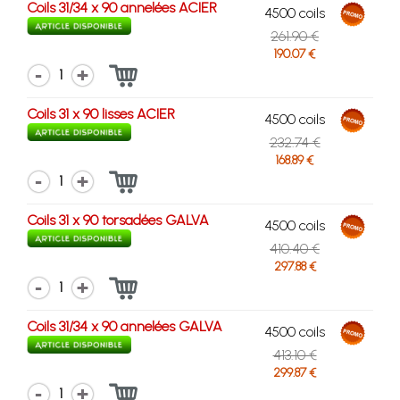
Coils 31/34 x 90 annelées ACIER
4500 coils
261.90 €
190.07 €
1
Coils 31 x 90 lisses ACIER
4500 coils
232.74 €
168.89 €
1
Coils 31 x 90 torsadées GALVA
4500 coils
410.40 €
297.88 €
1
Coils 31/34 x 90 annelées GALVA
4500 coils
413.10 €
299.87 €
1