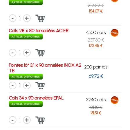
212.22 €
154.07 €
1
Coils 28 x 80 torsadées ACIER
4500 coils
237.60 €
172.45 €
1
Pointes 16° 3.1 x 90 annelées INOX A2
200 pointes
TB
69.72 €
1
Coils 34 x 90 annelées EPAL
3240 coils
181.18 €
131.51 €
1