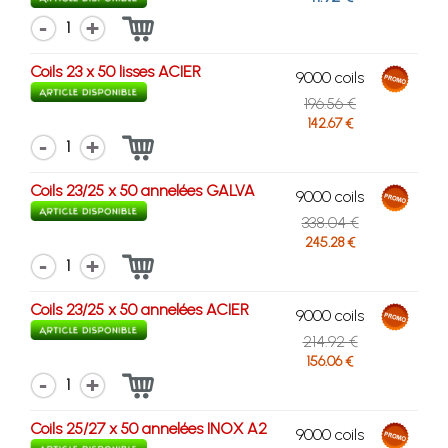
1
Coils 23 x 50 lisses ACIER
9000 coils
196.56 €
142.67 €
1
Coils 23/25 x 50 annelées GALVA
9000 coils
338.04 €
245.28 €
1
Coils 23/25 x 50 annelées ACIER
9000 coils
214.92 €
156.06 €
1
Coils 25/27 x 50 annelées INOX A2
9000 coils