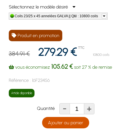
Sélectionnez le modèle désiré
Coils 23/25 x 45 annelées GALVA || Qté : 10800 coils
Produit en promotion
279.29 €
TTC
384.91 €
10800 coils
105.62 €
vous économisez
soit
27 %
de remise
Référence :
16F23456
Article disponible
-
+
Quantité
Ajouter au panier