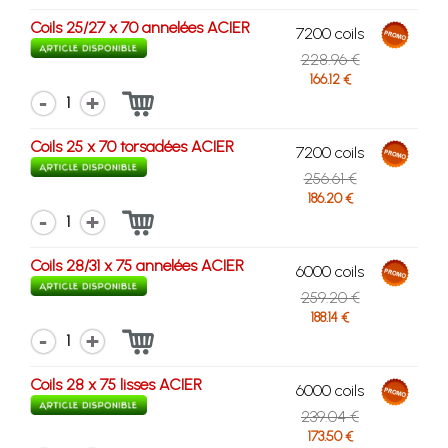
Coils 25/27 x 70 annelées ACIER
7200 coils
228.96 €
166.12 €
1
Coils 25 x 70 torsadées ACIER
7200 coils
256.61 €
186.20 €
1
Coils 28/31 x 75 annelées ACIER
6000 coils
259.20 €
188.14 €
1
Coils 28 x 75 lisses ACIER
6000 coils
239.04 €
173.50 €