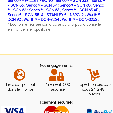
Senco ® - PALLET PRO 90 ;
Senco ® - SCN 55S ;
Senco ®
- SCN 56 ;
Senco ® - SCN 57 ;
Senco ® - SCN 60 ;
Senco
® - SCN 63 ;
Senco ® - SCN 65 ;
Senco ® - SCN 65 XP ;
Senco ® - SCN-58-A ;
STANLEY ® - N89C-2 ;
Wurth ® -
DCN 90 ;
Wurth ® - DCN-3264 ;
Wurth ® - DCN-3265 ;
* Economie réalisée sur la base du prix public conseillé
en France métropolitaine
Nos engagements :
Livraison partout
Paiement 100%
Expédition des colis
dans le monde
sécurisé
sous 24 à 48h
ouvrés.
Paiement sécurisé :