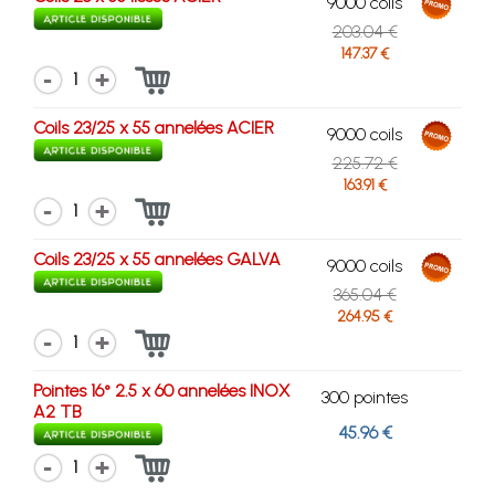
9000 coils
203.04 €
147.37 €
1
Coils 23/25 x 55 annelées ACIER
9000 coils
225.72 €
163.91 €
1
Coils 23/25 x 55 annelées GALVA
9000 coils
365.04 €
264.95 €
1
Pointes 16° 2.5 x 60 annelées INOX
300 pointes
A2 TB
45.96 €
1