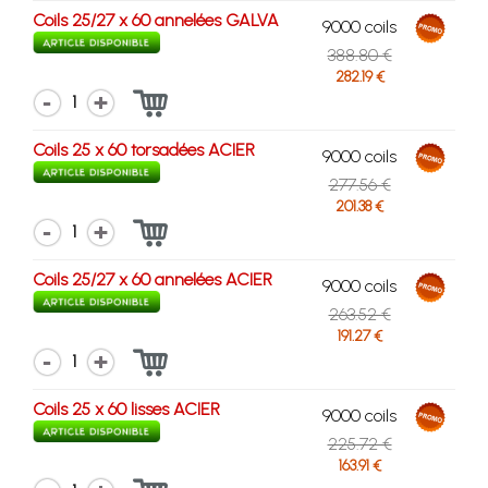
Coils 25/27 x 60 annelées GALVA
9000 coils
388.80 €
282.19 €
1
Coils 25 x 60 torsadées ACIER
9000 coils
277.56 €
201.38 €
1
Coils 25/27 x 60 annelées ACIER
9000 coils
263.52 €
191.27 €
1
Coils 25 x 60 lisses ACIER
9000 coils
225.72 €
163.91 €