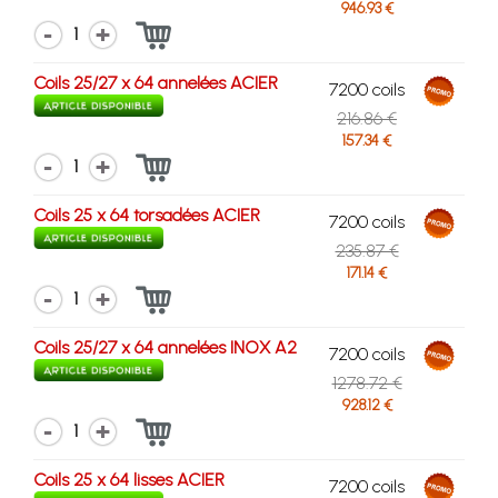
946.93 €
1
Coils 25/27 x 64 annelées ACIER
7200 coils
216.86 €
157.34 €
1
Coils 25 x 64 torsadées ACIER
7200 coils
235.87 €
171.14 €
1
Coils 25/27 x 64 annelées INOX A2
7200 coils
1278.72 €
928.12 €
1
Coils 25 x 64 lisses ACIER
7200 coils