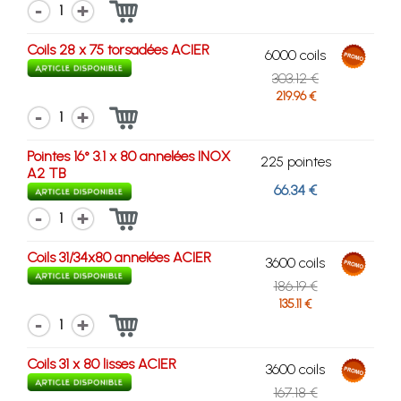
1
Coils 28 x 75 torsadées ACIER
6000 coils
303.12 €
219.96 €
1
Pointes 16° 3.1 x 80 annelées INOX
225 pointes
A2 TB
66.34 €
1
Coils 31/34x80 annelées ACIER
3600 coils
186.19 €
135.11 €
1
Coils 31 x 80 lisses ACIER
3600 coils
167.18 €