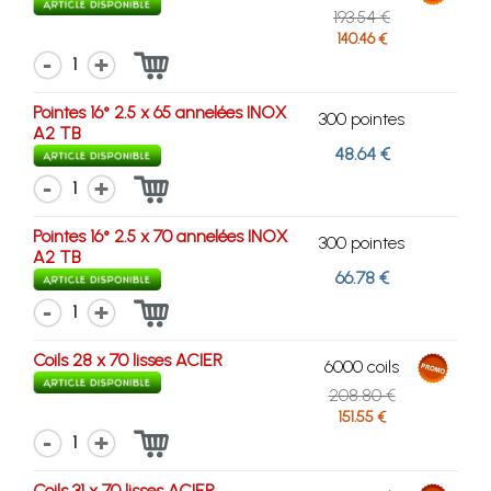
193.54 €
140.46 €
1
Pointes 16° 2.5 x 65 annelées INOX
300 pointes
A2 TB
48.64 €
1
Pointes 16° 2.5 x 70 annelées INOX
300 pointes
A2 TB
66.78 €
1
Coils 28 x 70 lisses ACIER
6000 coils
208.80 €
151.55 €
1
Coils 31 x 70 lisses ACIER