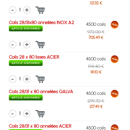
121.32 €
1
Coils 28/31x80 annelées INOX A2
4500 coils
972.00 €
705.49 €
1
Coils 28 x 80 lisses ACIER
4500 coils
194.40 €
141.10 €
1
Coils 28/31 x 80 annelées GALVA
4500 coils
299.70 €
217.49 €
1
Coils 28/31 x 80 annelées ACIER
4500 coils