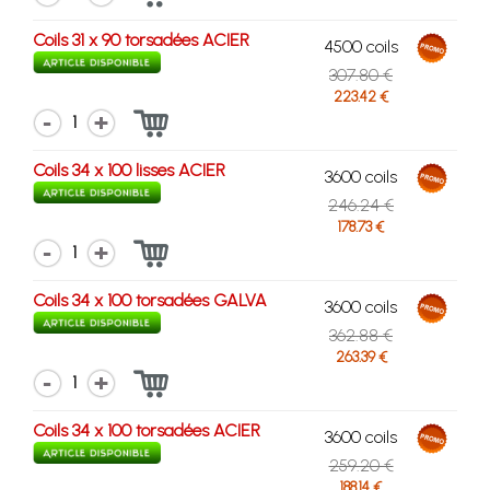
Coils 31 x 90 torsadées ACIER
4500 coils
307.80 €
223.42 €
1
Coils 34 x 100 lisses ACIER
3600 coils
246.24 €
178.73 €
1
Coils 34 x 100 torsadées GALVA
3600 coils
362.88 €
263.39 €
1
Coils 34 x 100 torsadées ACIER
3600 coils
259.20 €
188.14 €