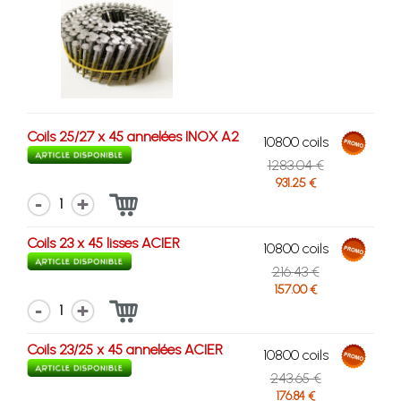
Coils 25/27 x 45 annelées INOX A2
10800 coils
1283.04 €
931.25 €
1
Coils 23 x 45 lisses ACIER
10800 coils
216.43 €
157.00 €
1
Coils 23/25 x 45 annelées ACIER
10800 coils
243.65 €
176.84 €