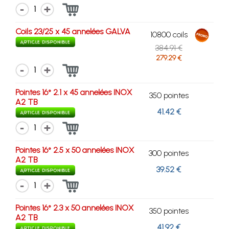
1
Coils 23/25 x 45 annelées GALVA
10800 coils
384.91 €
279.29 €
1
Pointes 16° 2.1 x 45 annelées INOX
350 pointes
A2 TB
41.42 €
1
Pointes 16° 2.5 x 50 annelées INOX
300 pointes
A2 TB
39.52 €
1
Pointes 16° 2.3 x 50 annelées INOX
350 pointes
A2 TB
41.92 €