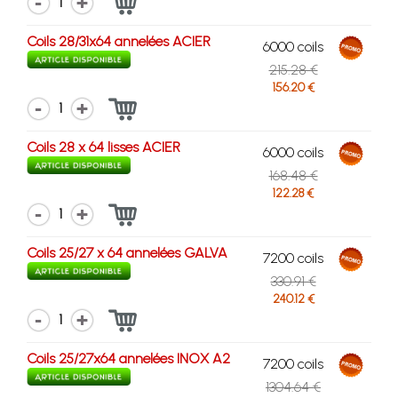
1
Coils 28/31x64 annelées ACIER
6000 coils
215.28 €
156.20 €
1
Coils 28 x 64 lisses ACIER
6000 coils
168.48 €
122.28 €
1
Coils 25/27 x 64 annelées GALVA
7200 coils
330.91 €
240.12 €
1
Coils 25/27x64 annelées INOX A2
7200 coils
1304.64 €