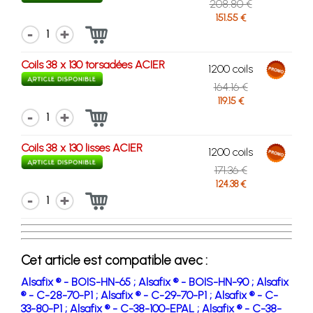
208.80 €
151.55 €
1
Coils 38 x 130 torsadées ACIER
1200 coils
164.16 €
119.15 €
1
Coils 38 x 130 lisses ACIER
1200 coils
171.36 €
124.38 €
1
Cet article est compatible avec :
Alsafix ® - BOIS-HN-65 ;
Alsafix ® - BOIS-HN-90 ;
Alsafix
® - C-28-70-P1 ;
Alsafix ® - C-29-70-P1 ;
Alsafix ® - C-
33-80-P1 ;
Alsafix ® - C-38-100-EPAL ;
Alsafix ® - C-38-