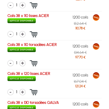
1
Coils 38 x 110 lisses ACIER
1200 coils
152.64 €
110.78 €
1
Coils 38 x 110 torsadées ACIER
1200 coils
134.64 €
97.70 €
1
Coils 38 x 120 lisses ACIER
1200 coils
167.04 €
121.24 €
1
Coils 38 x 130 torsadées GALVA
1200 coils