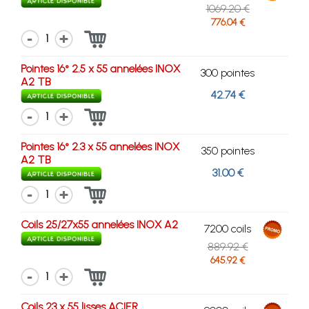
1069.20 €
776.04 €
1
Pointes 16° 2.5 x 55 annelées INOX
300 pointes
A2 TB
42.74 €
1
Pointes 16° 2.3 x 55 annelées INOX
350 pointes
A2 TB
31.00 €
1
Coils 25/27x55 annelées INOX A2
7200 coils
889.92 €
645.92 €
1
Coils 23 x 55 lisses ACIER