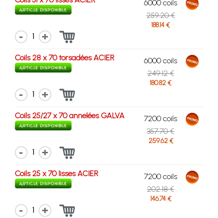
6000 coils
259.20 €
188.14 €
1
Coils 28 x 70 torsadées ACIER
6000 coils
249.12 €
180.82 €
1
Coils 25/27 x 70 annelées GALVA
7200 coils
357.70 €
259.62 €
1
Coils 25 x 70 lisses ACIER
7200 coils
202.18 €
146.74 €
1