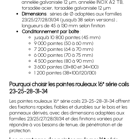
annelée galvanisée 12 µm, annelée INOX A2 TB,
torsadée acier, torsadée galvanisée 12 µm
Dimensions
: séries de Ø adaptées aux familles
23/25/27/28/31/34 (jusqu’à 38 selon versions) ;
longueurs de 45 à 130 mm selon finition
Conditionnement par boîte
:
jusqu’à 10 800 pointes (45 mm)
9 000 pointes (50 à 60 mm)
7 200 pointes (64 à 70 mm)
6 000 pointes (70 à 75 mm)
4 500 pointes (80 à 90 mm)
3 600 pointes (31×80 et 34×100)
1 200 pointes (38×100/120/130)
Pourquoi choisir les pointes rouleaux 16° série coils
23-25-28-31-34
Les pointes rouleaux 16° série coils 23-25-28-31-34 offrent
des fixations rapides, fiables et durables sur le bois et les
panneaux dérivés, avec des dimensions adaptées aux
familles 23/25/27/28/31/34 et des finitions variées pour
répondre à vos besoins de tenue, de pénétration et de
protection.