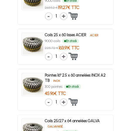
9000 coils
En stock
191.27€ TTC
263.52 €
1
Coils 25 x 60 lisses ACIER
ACIER
9000 coils
En stock
163.91€ TTC
225.72 €
1
Pointes 16° 2.5 x 60 annelées INOX A2
TB
INOX
300 pointes
En stock
45.96€ TTC
1
Coils 25/27 x 64 annelées GALVA
GALVANISÉ