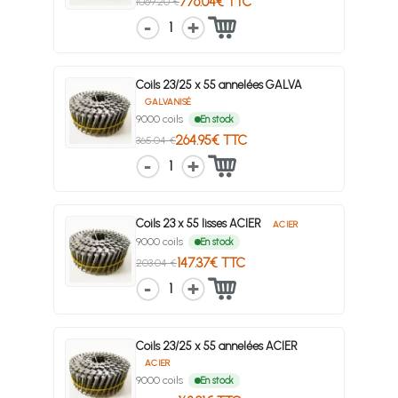
776.04€ TTC
1069.20 €
1
Coils 23/25 x 55 annelées GALVA
GALVANISÉ
9000 coils
En stock
264.95€ TTC
365.04 €
1
Coils 23 x 55 lisses ACIER
ACIER
9000 coils
En stock
147.37€ TTC
203.04 €
1
Coils 23/25 x 55 annelées ACIER
ACIER
9000 coils
En stock