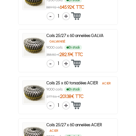
7200 coils
En stock
645.92€ TTC
889.92 €
1
Coils 25/27 x 60 annelées GALVA
GALVANISÉ
9000 coils
En stock
282.19€ TTC
388.80 €
1
Coils 25 x 60 torsadées ACIER
ACIER
9000 coils
En stock
201.38€ TTC
277.56 €
1
Coils 25/27 x 60 annelées ACIER
ACIER