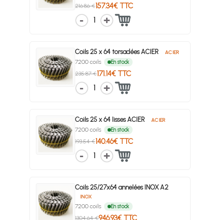
157.34€ TTC
216.86 €
1
Coils 25 x 64 torsadées ACIER
ACIER
7200 coils
En stock
171.14€ TTC
235.87 €
1
Coils 25 x 64 lisses ACIER
ACIER
7200 coils
En stock
140.46€ TTC
193.54 €
1
Coils 25/27x64 annelées INOX A2
INOX
7200 coils
En stock
946.93€ TTC
1304.64 €