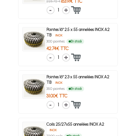
163.91€ TTC
225.72 €
1
Pointes 16° 2.5 x 55 annelées INOX A2
TB
INOX
300 pointes
En stock
42.74€ TTC
1
Pointes 16° 2.3 x 55 annelées INOX A2
TB
INOX
350 pointes
En stock
31.00€ TTC
1
Coils 25/27x55 annelées INOX A2
INOX