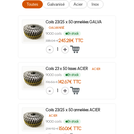
Toutes
Galvanisé
Acier
Inox
Coils 23/25 x 50 annelées GALVA
GALVANISÉ
9000 coils
En stock
245.28€ TTC
338.04 €
1
Coils 23 x 50 lisses ACIER
ACIER
9000 coils
En stock
142.67€ TTC
196.56 €
1
Coils 23/25 x 50 annelées ACIER
ACIER
9000 coils
En stock
156.06€ TTC
214.92 €