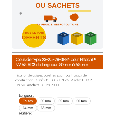
OU SACHETS
EN FRANCE MÉTROPOLITAINE
FRAIS DE PORT
OFFERTS
Achetez 4 sachets ou boîtes d'agrafes ou de pointes et nous 
Clous de type 23-25-28-31-34 pour Hitachi ®
NV 65 AD3 de longueur 50mm à 65mm
Fixation de caisses, palettes, pour tous travaux de
construction... Alsafix ® - BOIS-HN-65 ; Alsafix ® - BOIS-
HN-90 ; Alsafix ® - C-28-70-P1 ..
Longueur :
Toutes
50 mm
55 mm
60 mm
64 mm
65 mm
Matière :