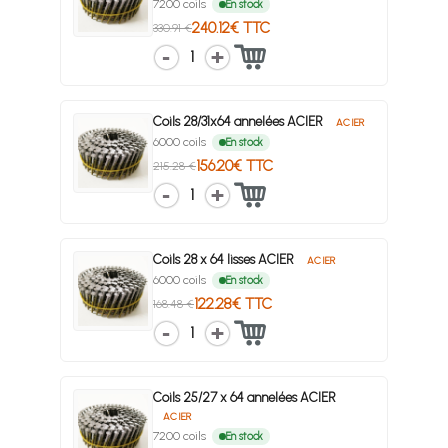
7200 coils
En stock
240.12€ TTC
330.91 €
1
Coils 28/31x64 annelées ACIER
ACIER
6000 coils
En stock
156.20€ TTC
215.28 €
1
Coils 28 x 64 lisses ACIER
ACIER
6000 coils
En stock
122.28€ TTC
168.48 €
1
Coils 25/27 x 64 annelées ACIER
ACIER
7200 coils
En stock