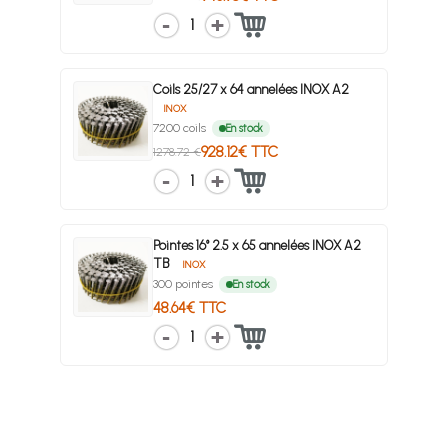
1
Coils 25/27 x 64 annelées INOX A2
INOX
7200 coils
En stock
928.12€ TTC
1278.72 €
1
Pointes 16° 2.5 x 65 annelées INOX A2
TB
INOX
300 pointes
En stock
48.64€ TTC
1