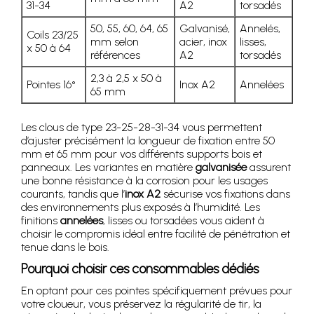
31-34
A2
torsadés
50, 55, 60, 64, 65
Galvanisé,
Annelés,
Coils 23/25
mm selon
acier, inox
lisses,
x 50 à 64
références
A2
torsadés
2,3 à 2,5 x 50 à
Pointes 16°
Inox A2
Annelées
65 mm
Les clous de type 23-25-28-31-34 vous permettent
d’ajuster précisément la longueur de fixation entre 50
mm et 65 mm pour vos différents supports bois et
panneaux. Les variantes en matière
galvanisée
assurent
une bonne résistance à la corrosion pour les usages
courants, tandis que l’
inox A2
sécurise vos fixations dans
des environnements plus exposés à l’humidité. Les
finitions
annelées
, lisses ou torsadées vous aident à
choisir le compromis idéal entre facilité de pénétration et
tenue dans le bois.
Pourquoi choisir ces consommables dédiés
En optant pour ces pointes spécifiquement prévues pour
votre cloueur, vous préservez la régularité de tir, la