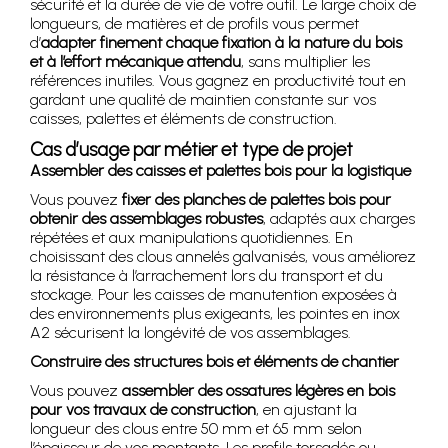
sécurité et la durée de vie de votre outil. Le large choix de
longueurs, de matières et de profils vous permet
d’
adapter finement chaque fixation à la nature du bois
et à l’effort mécanique attendu
, sans multiplier les
références inutiles. Vous gagnez en productivité tout en
gardant une qualité de maintien constante sur vos
caisses, palettes et éléments de construction.
Cas d’usage par métier et type de projet
Assembler des caisses et palettes bois pour la logistique
Vous pouvez
fixer des planches de palettes bois pour
obtenir des assemblages robustes
, adaptés aux charges
répétées et aux manipulations quotidiennes. En
choisissant des clous annelés galvanisés, vous améliorez
la résistance à l’arrachement lors du transport et du
stockage. Pour les caisses de manutention exposées à
des environnements plus exigeants, les pointes en inox
A2 sécurisent la longévité de vos assemblages.
Construire des structures bois et éléments de chantier
Vous pouvez
assembler des ossatures légères en bois
pour vos travaux de construction
, en ajustant la
longueur des clous entre 50 mm et 65 mm selon
l’épaisseur de vos montants. Les profils torsadés ou