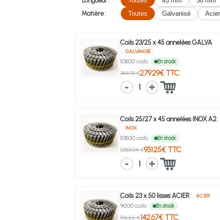
Longueur :
Toutes
45 mm
50 mm
Matière :
Toutes
Galvanisé
Acier
Coils 23/25 x 45 annelées GALVA
GALVANISÉ
10800 coils
En stock
279.29€ TTC
384.91 €
1
Coils 25/27 x 45 annelées INOX A2
INOX
10800 coils
En stock
931.25€ TTC
1283.04 €
1
Coils 23 x 50 lisses ACIER
ACIER
9000 coils
En stock
142.67€ TTC
196.56 €