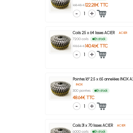
122.28€ TTC
168.48 €
1
Coils 25 x 64 lisses ACIER
ACIER
7200 coils
En stock
140.46€ TTC
193.54 €
1
Pointes 16° 2.5 x 65 annelées INOX 
INOX
300 pointes
En stock
48.64€ TTC
1
Coils 31 x 70 lisses ACIER
ACIER
6000 coils
En stock