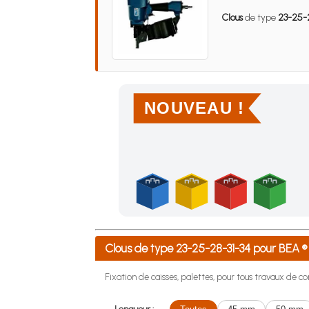
Clous
de type
23-25-2
NOUVEAU !
Achetez 4 sachets ou boîtes d'agrafes ou de po
Clous de type 23-25-28-31-34 pour BEA
Fixation de caisses, palettes, pour tous travaux de con