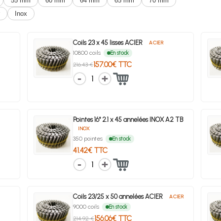
55 mm
60 mm
64 mm
65 mm
70 mm
Inox
Coils 23 x 45 lisses ACIER
ACIER
10800 coils
En stock
157.00€ TTC
216.43 €
1
Pointes 16° 2.1 x 45 annelées INOX A2 TB
INOX
350 pointes
En stock
41.42€ TTC
1
Coils 23/25 x 50 annelées ACIER
ACIER
9000 coils
En stock
156.06€ TTC
214.92 €