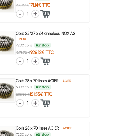
171.14€ TTC
235.87 €
1
Coils 25/27 x 64 annelées INOX A2
INOX
7200 coils
En stock
928.12€ TTC
1278.72 €
1
Coils 28 x 70 lisses ACIER
ACIER
6000 coils
En stock
151.55€ TTC
208.80 €
1
Coils 25 x 70 lisses ACIER
ACIER
7200 coils
En stock