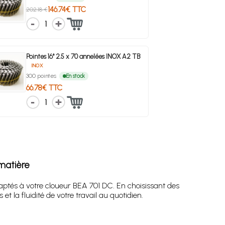
146.74€ TTC
202.18 €
1
Pointes 16° 2.5 x 70 annelées INOX A2 TB
INOX
300 pointes
En stock
66.78€ TTC
1
matière
aptés à votre cloueur BEA 701 DC. En choisissant des
t la fluidité de votre travail au quotidien.