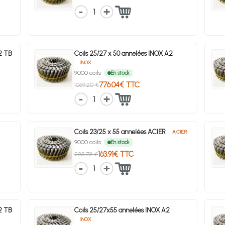
1
A2 TB
Coils 25/27 x 50 annelées INOX A2
INOX
9000 coils
En stock
776.04€ TTC
1069.20 €
1
Coils 23/25 x 55 annelées ACIER
ACIER
9000 coils
En stock
163.91€ TTC
225.72 €
1
A2 TB
Coils 25/27x55 annelées INOX A2
INOX