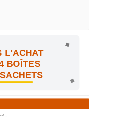
 L'ACHAT
4 BOÎTES
 SACHETS
ne !
P1 ..