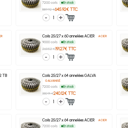
7200 coils
En stock
645.92€ TTC
889.92 €
1
Coils 25/27 x 60 annelées ACIER
ER
ACIER
9000 coils
En stock
191.27€ TTC
263.52 €
1
A2 TB
Coils 25/27 x 64 annelées GALVA
GALVANISÉ
7200 coils
En stock
240.12€ TTC
330.91 €
1
Coils 25/27 x 64 annelées ACIER
ACIER
7200 coils
En stock