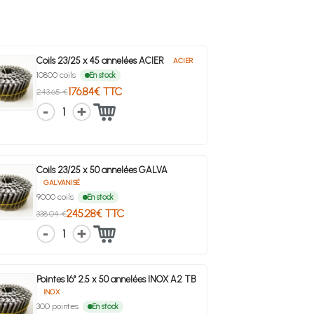
Coils 23/25 x 45 annelées ACIER
ACIER
10800 coils
En stock
176.84€ TTC
243.65 €
1
Coils 23/25 x 50 annelées GALVA
GALVANISÉ
9000 coils
En stock
245.28€ TTC
338.04 €
1
Pointes 16° 2.5 x 50 annelées INOX A2 TB
INOX
300 pointes
En stock