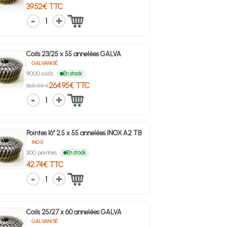
39.52€ TTC
1
Coils 23/25 x 55 annelées GALVA
GALVANISÉ
9000 coils
En stock
264.95€ TTC
365.04 €
1
Pointes 16° 2.5 x 55 annelées INOX A2 TB
INOX
300 pointes
En stock
42.74€ TTC
1
Coils 25/27 x 60 annelées GALVA
GALVANISÉ