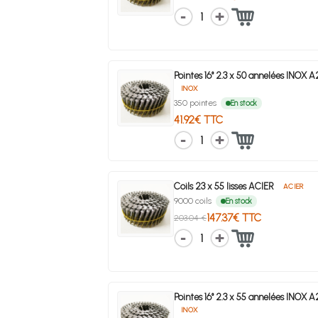
1
Pointes 16° 2.3 x 50 annelées INOX 
INOX
350 pointes
En stock
41.92€ TTC
1
Coils 23 x 55 lisses ACIER
ACIER
9000 coils
En stock
147.37€ TTC
203.04 €
1
Pointes 16° 2.3 x 55 annelées INOX 
INOX