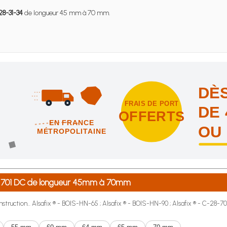
8-31-34
de longueur 45 mm à 70 mm.
DÈS
FRAIS DE PORT
DE 
OFFERTS
EN FRANCE
OU
MÉTROPOLITAINE
intes et nous vous offrons les frais de port en France métropolitai
 ® 701 DC de longueur 45mm à 70mm
struction... Alsafix ® - BOIS-HN-65 ; Alsafix ® - BOIS-HN-90 ; Alsafix ® - C-28-70-