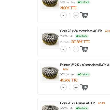
350 pointes
En stock
31.00€ TTC
1
Coils 25 x 60 torsadées ACIER
ACI
9000 coils
En stock
201.38€ TTC
277.56 €
1
Pointes 16° 2.5 x 60 annelées INOX 
INOX
300 pointes
En stock
45.96€ TTC
1
Coils 28 x 64 lisses ACIER
ACIER
6000 coils
En stock