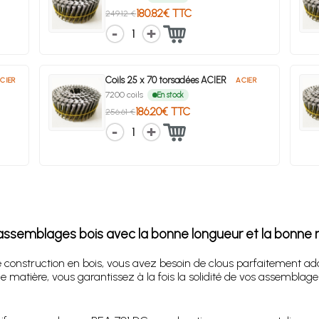
180.82€ TTC
249.12 €
1
Coils 25 x 70 torsadées ACIER
CIER
ACIER
7200 coils
En stock
186.20€ TTC
256.61 €
1
 assemblages bois avec la bonne longueur et la bonne 
de construction en bois, vous avez besoin de clous parfaitement ad
atière, vous garantissez à la fois la solidité de vos assemblages e