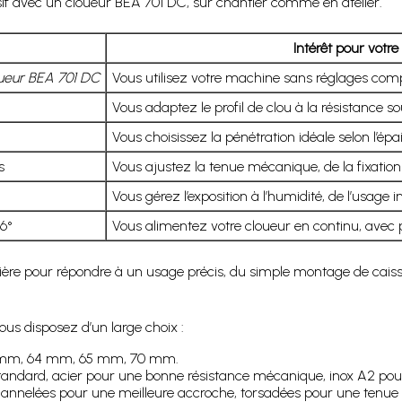
f avec un cloueur BEA 701 DC, sur chantier comme en atelier.
Intérêt pour votre
ueur BEA 701 DC
Vous utilisez votre machine sans réglages comple
Vous adaptez le profil de clou à la résistance so
Vous choisissez la pénétration idéale selon l’ép
s
Vous ajustez la tenue mécanique, de la fixation 
Vous gérez l’exposition à l’humidité, de l’usage in
16°
Vous alimentez votre cloueur en continu, avec 
ière pour répondre à un usage précis, du simple montage de cais
ous disposez d’un large choix :
 mm, 64 mm, 65 mm, 70 mm.
 standard, acier pour une bonne résistance mécanique, inox A2 po
, annelées pour une meilleure accroche, torsadées pour une tenue r