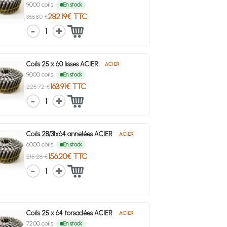
9000 coils
En stock
282.19€ TTC
388.80 €
1
Coils 25 x 60 lisses ACIER
ACIER
9000 coils
En stock
163.91€ TTC
225.72 €
1
Coils 28/31x64 annelées ACIER
ACIER
6000 coils
En stock
156.20€ TTC
215.28 €
1
Coils 25 x 64 torsadées ACIER
ACIER
7200 coils
En stock