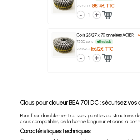
188.14€ TTC
259.20 €
1
Coils 25/27 x 70 annelées ACIER
A
7200 coils
En stock
166.12€ TTC
228.96 €
1
Clous pour cloueur BEA 701 DC : sécurisez vos
Pour fixer durablement caisses, palettes ou structures 
clous compatibles, de la bonne longueur et dans la bonne m
Caractéristiques techniques