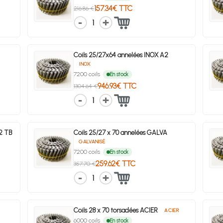
157.34€ TTC
216.86 €
1
Coils 25/27x64 annelées INOX A2
INOX
7200 coils
En stock
946.93€ TTC
1304.64 €
1
A2 TB
Coils 25/27 x 70 annelées GALVA
GALVANISÉ
7200 coils
En stock
259.62€ TTC
357.70 €
1
Coils 28 x 70 torsadées ACIER
ACIER
6000 coils
En stock