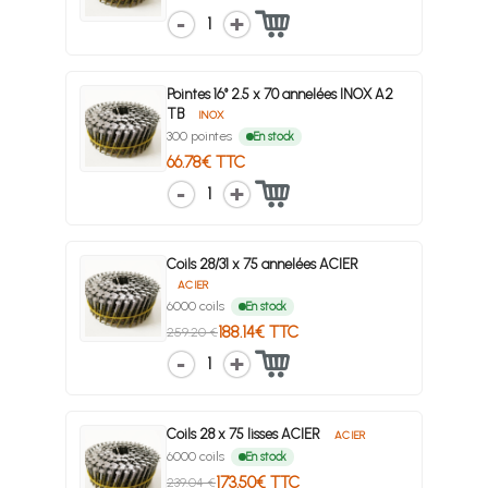
1
Pointes 16° 2.5 x 70 annelées INOX A2
TB
INOX
300 pointes
En stock
66.78€ TTC
1
Coils 28/31 x 75 annelées ACIER
ACIER
6000 coils
En stock
188.14€ TTC
259.20 €
1
Coils 28 x 75 lisses ACIER
ACIER
6000 coils
En stock
173.50€ TTC
239.04 €