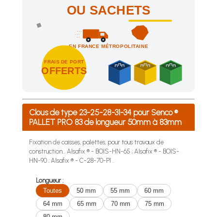
OU SACHETS
EN FRANCE MÉTROPOLITAINE
FRAIS DE PORT
OFFERTS
Achetez 4 sachets ou boîtes d'agrafes ou de pointes et nous 
Clous de type 23-25-28-31-34 pour Senco ®
PALLET PRO 83 de longueur 50mm à 83mm
Fixation de caisses, palettes, pour tous travaux de
construction... Alsafix ® - BOIS-HN-65 ; Alsafix ® - BOIS-
HN-90 ; Alsafix ® - C-28-70-P1 ..
Longueur :
Toutes
50 mm
55 mm
60 mm
64 mm
65 mm
70 mm
75 mm
80 mm