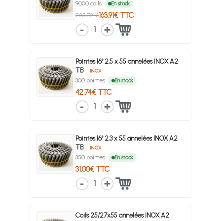
9000 coils
En stock
163.91€ TTC
225.72 €
1
Pointes 16° 2.5 x 55 annelées INOX A2
TB
INOX
300 pointes
En stock
42.74€ TTC
1
Pointes 16° 2.3 x 55 annelées INOX A2
TB
INOX
350 pointes
En stock
31.00€ TTC
1
Coils 25/27x55 annelées INOX A2