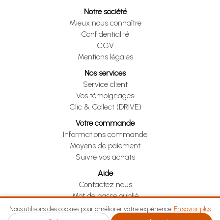
Notre société
Mieux nous connaître
Confidentialité
CGV
Mentions légales
Nos services
Service client
Vos témoignages
Clic & Collect (DRIVE)
Votre commande
Informations commande
Moyens de paiement
Suivre vos achats
Aide
Contactez nous
Mot de passe oublié
Je me rétracte
Nous utilisons des cookies pour améliorer votre expérience.
En savoir plus