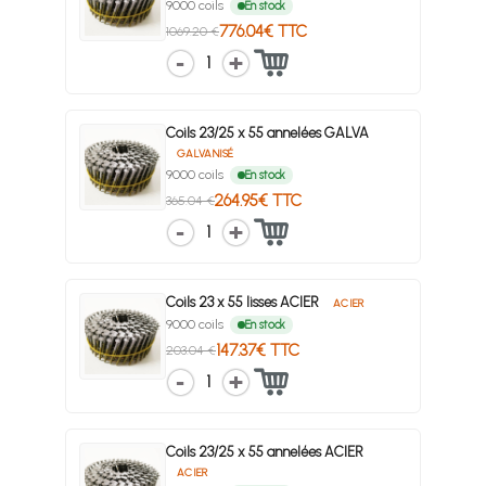
9000 coils
En stock
776.04€ TTC
1069.20 €
1
Coils 23/25 x 55 annelées GALVA
GALVANISÉ
9000 coils
En stock
264.95€ TTC
365.04 €
1
Coils 23 x 55 lisses ACIER
ACIER
9000 coils
En stock
147.37€ TTC
203.04 €
1
Coils 23/25 x 55 annelées ACIER
ACIER