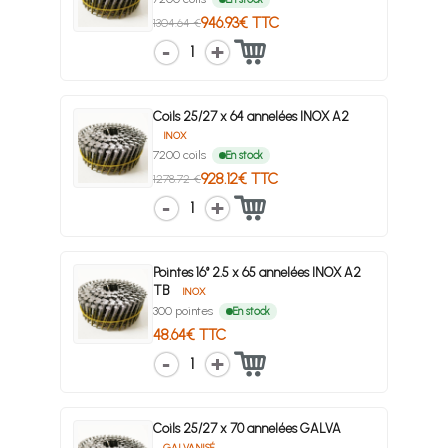
946.93€ TTC
1304.64 €
1
Coils 25/27 x 64 annelées INOX A2
INOX
7200 coils
En stock
928.12€ TTC
1278.72 €
1
Pointes 16° 2.5 x 65 annelées INOX A2
TB
INOX
300 pointes
En stock
48.64€ TTC
1
Coils 25/27 x 70 annelées GALVA
GALVANISÉ