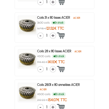
1
Coils 31 x 80 lisses ACIER
ACIER
3600 coils
En stock
121.32€ TTC
167.18 €
1
Coils 28 x 80 lisses ACIER
ACIER
4500 coils
En stock
141.10€ TTC
194.40 €
1
Coils 28/31 x 80 annelées ACIER
ACIER
4500 coils
En stock
154.07€ TTC
212.22 €
1