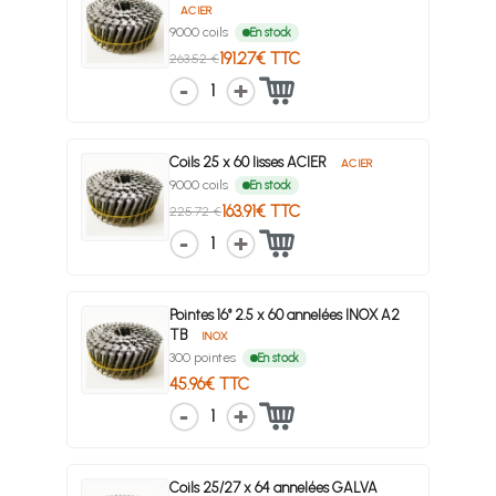
ACIER
9000 coils
En stock
191.27€ TTC
263.52 €
1
Coils 25 x 60 lisses ACIER
ACIER
9000 coils
En stock
163.91€ TTC
225.72 €
1
Pointes 16° 2.5 x 60 annelées INOX A2
TB
INOX
300 pointes
En stock
45.96€ TTC
1
Coils 25/27 x 64 annelées GALVA