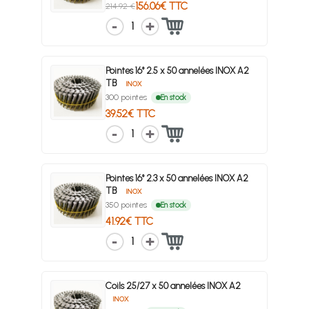
156.06€ TTC
214.92 €
1
Pointes 16° 2.5 x 50 annelées INOX A2
TB
INOX
300 pointes
En stock
39.52€ TTC
1
Pointes 16° 2.3 x 50 annelées INOX A2
TB
INOX
350 pointes
En stock
41.92€ TTC
1
Coils 25/27 x 50 annelées INOX A2
INOX