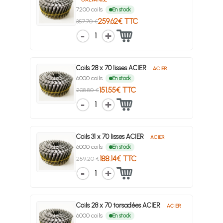
7200 coils
En stock
259.62€ TTC
357.70 €
1
Coils 28 x 70 lisses ACIER
ACIER
6000 coils
En stock
151.55€ TTC
208.80 €
1
Coils 31 x 70 lisses ACIER
ACIER
6000 coils
En stock
188.14€ TTC
259.20 €
1
Coils 28 x 70 torsadées ACIER
ACIER
6000 coils
En stock