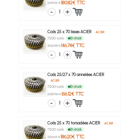
180.82€ TTC
249.12 €
1
Coils 25 x 70 lisses ACIER
ACIER
7200 coils
En stock
146.74€ TTC
202.18 €
1
Coils 25/27 x 70 annelées ACIER
ACIER
7200 coils
En stock
166.12€ TTC
228.96 €
1
Coils 25 x 70 torsadées ACIER
ACIER
7200 coils
En stock
186.20€ TTC
256.61 €