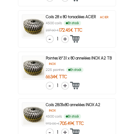
Coils 28 x 80 torsadées ACIER
ACIER
4500 coils
En stock
172.45€ TTC
237.60 €
1
Pointes 16° 3.1 x 80 annelées INOX A2 TB
INOX
225 pointes
En stock
66.34€ TTC
1
Coils 28/31x80 annelées INOX A2
INOX
4500 coils
En stock
705.49€ TTC
972.00 €
1