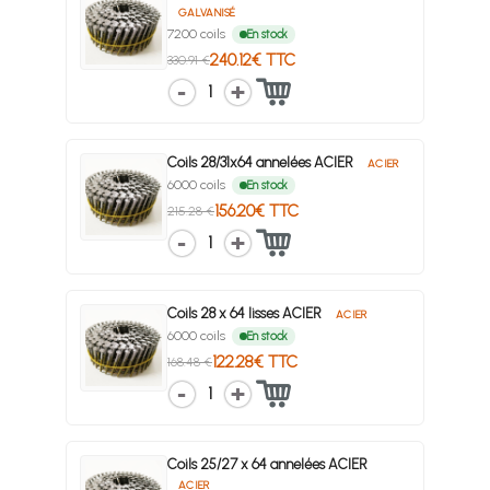
GALVANISÉ
7200 coils
En stock
240.12€ TTC
330.91 €
1
Coils 28/31x64 annelées ACIER
ACIER
6000 coils
En stock
156.20€ TTC
215.28 €
1
Coils 28 x 64 lisses ACIER
ACIER
6000 coils
En stock
122.28€ TTC
168.48 €
1
Coils 25/27 x 64 annelées ACIER
ACIER