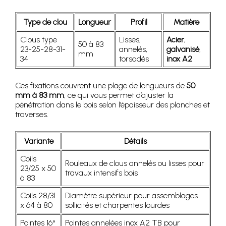
Type de clou
Longueur
Profil
Matière
Clous type
Lisses,
Acier
,
50 à 83
23-25-28-31-
annelés,
galvanisé
,
mm
34
torsadés
inox A2
Ces fixations couvrent une plage de longueurs de
50
mm à 83 mm
, ce qui vous permet d’ajuster la
pénétration dans le bois selon l’épaisseur des planches et
traverses.
Variante
Détails
Coils
Rouleaux de clous annelés ou lisses pour
23/25 x 50
travaux intensifs bois
à 83
Coils 28/31
Diamètre supérieur pour assemblages
x 64 à 80
sollicités et charpentes lourdes
Pointes 16°
Pointes annelées inox A2 TB pour