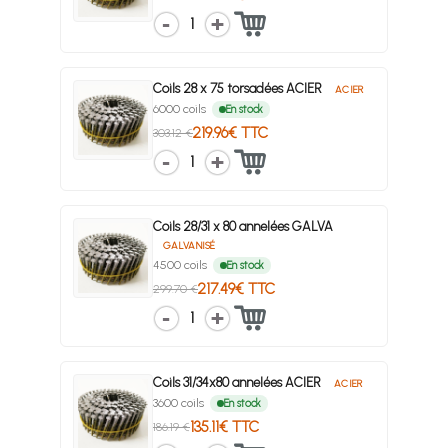
1
Coils 28 x 75 torsadées ACIER
ACIER
6000 coils
En stock
219.96€ TTC
303.12 €
1
Coils 28/31 x 80 annelées GALVA
GALVANISÉ
4500 coils
En stock
217.49€ TTC
299.70 €
1
Coils 31/34x80 annelées ACIER
ACIER
3600 coils
En stock
135.11€ TTC
186.19 €