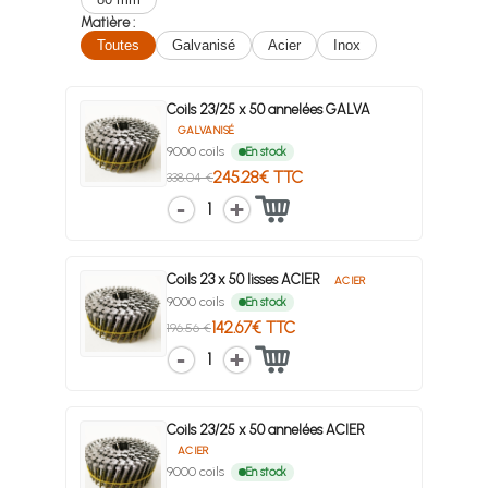
Matière :
Toutes
Galvanisé
Acier
Inox
Coils 23/25 x 50 annelées GALVA
GALVANISÉ
9000 coils
En stock
245.28€ TTC
338.04 €
1
Coils 23 x 50 lisses ACIER
ACIER
9000 coils
En stock
142.67€ TTC
196.56 €
1
Coils 23/25 x 50 annelées ACIER
ACIER
9000 coils
En stock