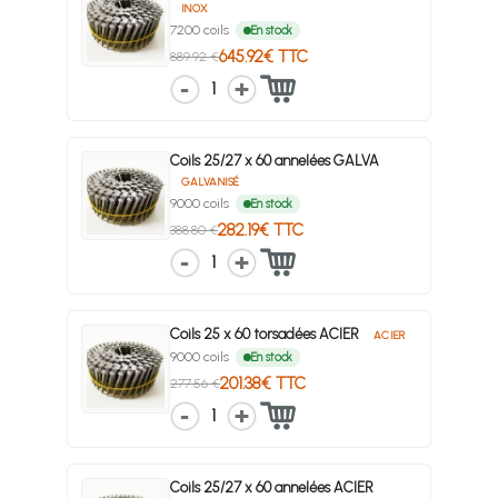
INOX
7200 coils
En stock
645.92€ TTC
889.92 €
1
Coils 25/27 x 60 annelées GALVA
GALVANISÉ
9000 coils
En stock
282.19€ TTC
388.80 €
1
Coils 25 x 60 torsadées ACIER
ACIER
9000 coils
En stock
201.38€ TTC
277.56 €
1
Coils 25/27 x 60 annelées ACIER