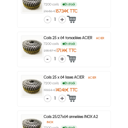
7200 coils
En stock
157.34€ TTC
216.86 €
1
Coils 25 x 64 torsadées ACIER
ACIER
7200 coils
En stock
171.14€ TTC
235.87 €
1
Coils 25 x 64 lisses ACIER
ACIER
7200 coils
En stock
140.46€ TTC
193.54 €
1
Coils 25/27x64 annelées INOX A2
INOX
7200 coils
En stock