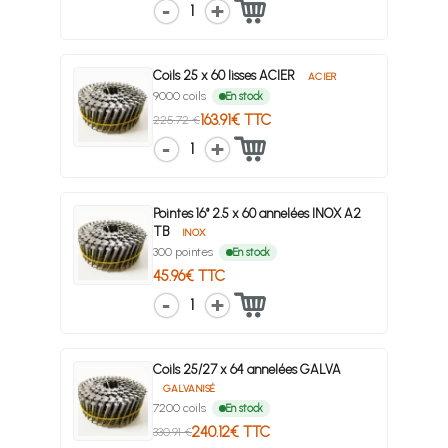
1
Coils 25 x 60 lisses ACIER
ACIER
9000 coils
En stock
163.91€ TTC
225.72 €
1
Pointes 16° 2.5 x 60 annelées INOX A2
TB
INOX
300 pointes
En stock
45.96€ TTC
1
Coils 25/27 x 64 annelées GALVA
GALVANISÉ
7200 coils
En stock
240.12€ TTC
330.91 €