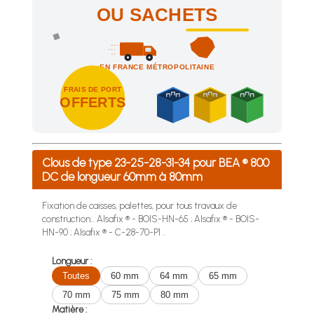
OU SACHETS
EN FRANCE MÉTROPOLITAINE
FRAIS DE PORT
OFFERTS
Achetez 4 sachets ou boîtes d'agrafes ou de pointes et nous 
Clous de type 23-25-28-31-34 pour BEA ® 800
DC de longueur 60mm à 80mm
Fixation de caisses, palettes, pour tous travaux de
construction... Alsafix ® - BOIS-HN-65 ; Alsafix ® - BOIS-
HN-90 ; Alsafix ® - C-28-70-P1 ..
Longueur :
Toutes
60 mm
64 mm
65 mm
70 mm
75 mm
80 mm
Matière :