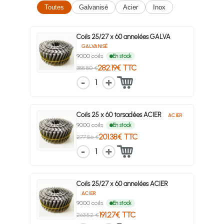
Toutes
Galvanisé
Acier
Inox
Coils 25/27 x 60 annelées GALVA
GALVANISÉ
9000 coils
En stock
282.19€ TTC
388.80 €
1
Coils 25 x 60 torsadées ACIER
ACIER
9000 coils
En stock
201.38€ TTC
277.56 €
1
Coils 25/27 x 60 annelées ACIER
ACIER
9000 coils
En stock
191.27€ TTC
263.52 €