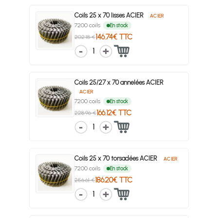
Coils 25 x 70 lisses ACIER
ACIER
7200 coils
En stock
146.74€ TTC
202.18 €
1
Coils 25/27 x 70 annelées ACIER
ACIER
7200 coils
En stock
166.12€ TTC
228.96 €
1
Coils 25 x 70 torsadées ACIER
ACIER
7200 coils
En stock
186.20€ TTC
256.61 €
1