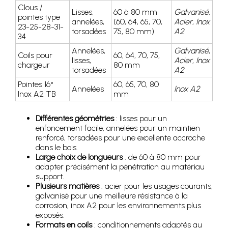
Clous /
Lisses,
60 à 80 mm
Galvanisé
,
pointes type
annelées,
(60, 64, 65, 70,
Acier
,
Inox
23-25-28-31-
torsadées
75, 80 mm)
A2
34
Annelées,
Galvanisé
,
Coils pour
60, 64, 70, 75,
lisses,
Acier
,
Inox
chargeur
80 mm
torsadées
A2
Pointes 16°
60, 65, 70, 80
Annelées
Inox A2
Inox A2 TB
mm
Différentes géométries
: lisses pour un
enfoncement facile, annelées pour un maintien
renforcé, torsadées pour une excellente accroche
dans le bois.
Large choix de longueurs
: de 60 à 80 mm pour
adapter précisément la pénétration au matériau
support.
Plusieurs matières
: acier pour les usages courants,
galvanisé pour une meilleure résistance à la
corrosion, inox A2 pour les environnements plus
exposés.
Formats en coils
: conditionnements adaptés au