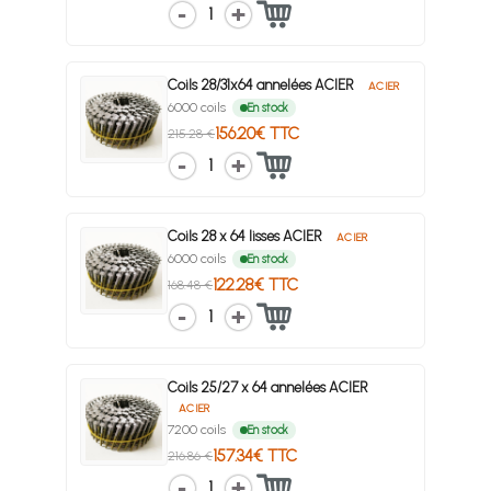
1
Coils 28/31x64 annelées ACIER
ACIER
6000 coils
En stock
156.20€ TTC
215.28 €
1
Coils 28 x 64 lisses ACIER
ACIER
6000 coils
En stock
122.28€ TTC
168.48 €
1
Coils 25/27 x 64 annelées ACIER
ACIER
7200 coils
En stock
157.34€ TTC
216.86 €
1