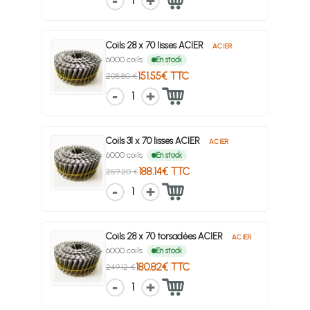
1
Coils 28 x 70 lisses ACIER
ACIER
6000 coils
En stock
151.55€ TTC
208.80 €
1
Coils 31 x 70 lisses ACIER
ACIER
6000 coils
En stock
188.14€ TTC
259.20 €
1
Coils 28 x 70 torsadées ACIER
ACIER
6000 coils
En stock
180.82€ TTC
249.12 €
1