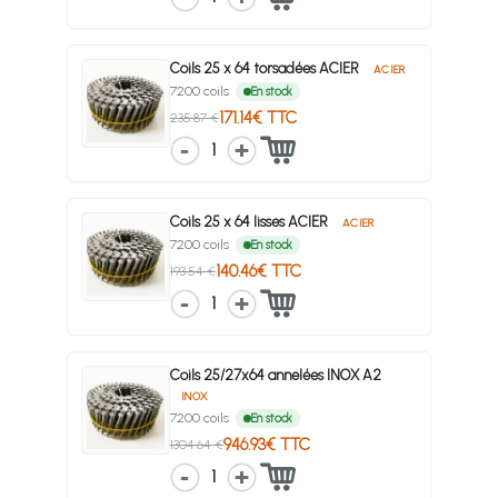
Coils 25 x 64 torsadées ACIER
ACIER
7200 coils
En stock
171.14€ TTC
235.87 €
1
Coils 25 x 64 lisses ACIER
ACIER
7200 coils
En stock
140.46€ TTC
193.54 €
1
Coils 25/27x64 annelées INOX A2
INOX
7200 coils
En stock
946.93€ TTC
1304.64 €
1