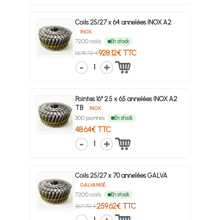
Coils 25/27 x 64 annelées INOX A2
INOX
7200 coils
En stock
928.12€ TTC
1278.72 €
1
Pointes 16° 2.5 x 65 annelées INOX A2
TB
INOX
300 pointes
En stock
48.64€ TTC
1
Coils 25/27 x 70 annelées GALVA
GALVANISÉ
7200 coils
En stock
259.62€ TTC
357.70 €