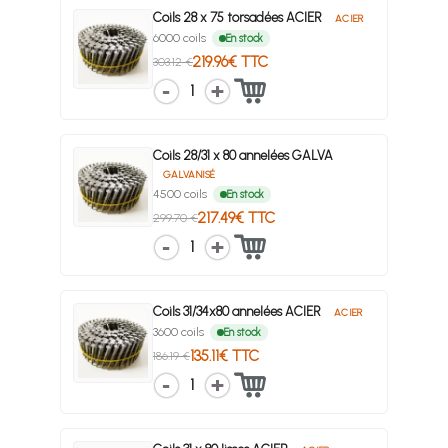
Coils 28 x 75 torsadées ACIER
ACIER
6000 coils
En stock
219.96€ TTC
303.12 €
1
Coils 28/31 x 80 annelées GALVA
GALVANISÉ
4500 coils
En stock
217.49€ TTC
299.70 €
1
Coils 31/34x80 annelées ACIER
ACIER
3600 coils
En stock
135.11€ TTC
186.19 €
1