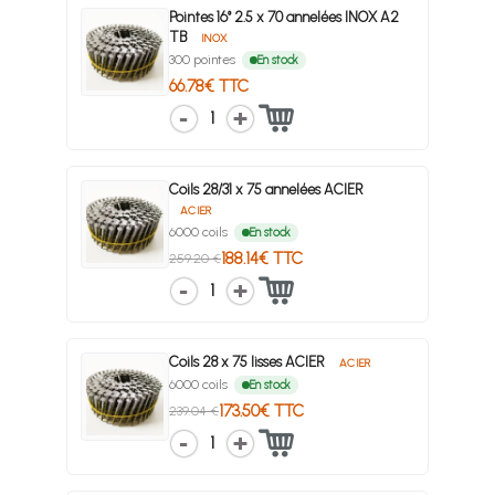
Pointes 16° 2.5 x 70 annelées INOX A2
TB
INOX
300 pointes
En stock
66.78€ TTC
1
Coils 28/31 x 75 annelées ACIER
ACIER
6000 coils
En stock
188.14€ TTC
259.20 €
1
Coils 28 x 75 lisses ACIER
ACIER
6000 coils
En stock
173.50€ TTC
239.04 €
1