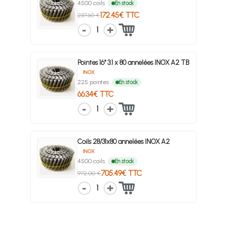
4500 coils
En stock
172.45€ TTC
237.60 €
1
Pointes 16° 3.1 x 80 annelées INOX A2 TB
INOX
225 pointes
En stock
66.34€ TTC
1
Coils 28/31x80 annelées INOX A2
INOX
4500 coils
En stock
705.49€ TTC
972.00 €
1