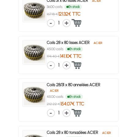
Coils 31 x 80 lisses ACIER
ACIER
3600 coils
En stock
121.32€ TTC
167.18 €
1
Coils 28 x 80 lisses ACIER
ACIER
4500 coils
En stock
141.10€ TTC
194.40 €
1
Coils 28/31 x 80 annelées ACIER
ACIER
4500 coils
En stock
154.07€ TTC
212.22 €
1
Coils 28 x 80 torsadées ACIER
ACIER