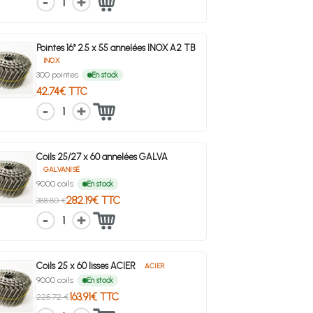
1
Pointes 16° 2.5 x 55 annelées INOX A2 TB
INOX
300 pointes
En stock
42.74€ TTC
1
Coils 25/27 x 60 annelées GALVA
GALVANISÉ
9000 coils
En stock
282.19€ TTC
388.80 €
1
Coils 25 x 60 lisses ACIER
ACIER
9000 coils
En stock
163.91€ TTC
225.72 €