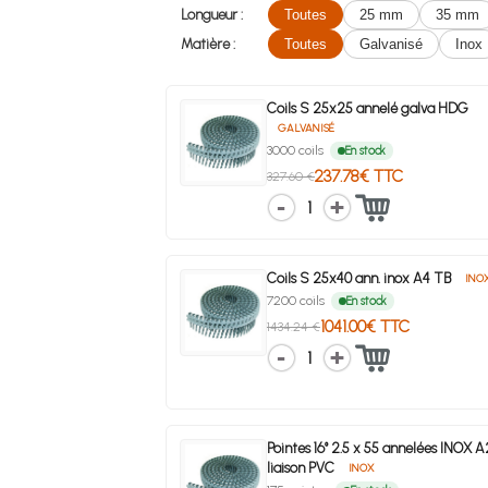
Longueur :
Toutes
25 mm
35 mm
Matière :
Toutes
Galvanisé
Inox
Coils S 25x25 annelé galva HDG
GALVANISÉ
3000 coils
En stock
237.78€ TTC
327.60 €
1
Coils S 25x40 ann. inox A4 TB
INO
7200 coils
En stock
1041.00€ TTC
1434.24 €
1
Pointes 16° 2.5 x 55 annelées INOX 
liaison PVC
INOX