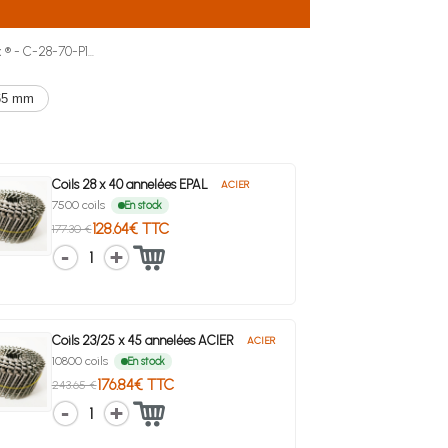
® - C-28-70-P1...
65 mm
Coils 28 x 40 annelées EPAL
ACIER
7500 coils
En stock
128.64€ TTC
177.30 €
1
Coils 23/25 x 45 annelées ACIER
ACIER
10800 coils
En stock
176.84€ TTC
243.65 €
1