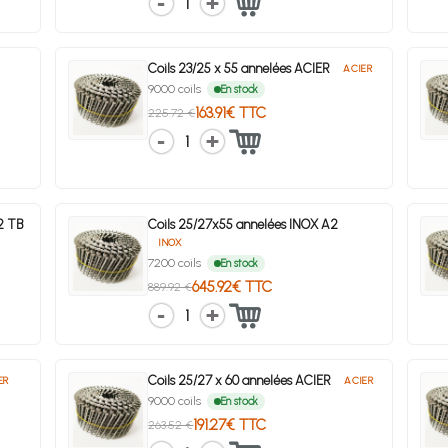
1
Coils 23/25 x 55 annelées ACIER
ACIER
9000 coils
En stock
163.91€ TTC
225.72 €
1
A2 TB
Coils 25/27x55 annelées INOX A2
INOX
7200 coils
En stock
645.92€ TTC
889.92 €
1
Coils 25/27 x 60 annelées ACIER
ER
ACIER
9000 coils
En stock
191.27€ TTC
263.52 €