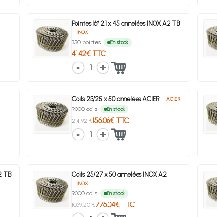
Pointes 16° 2.1 x 45 annelées INOX A2 TB
INOX
350 pointes
En stock
41.42€ TTC
1
Coils 23/25 x 50 annelées ACIER
ACIER
9000 coils
En stock
156.06€ TTC
214.92 €
1
A2 TB
Coils 25/27 x 50 annelées INOX A2
INOX
9000 coils
En stock
776.04€ TTC
1069.20 €