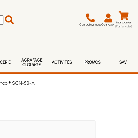
Mon panier
Contactez-nous
Connexion
(Panier vide)
AGRAFAGE
CERIE
ACTIVITÉS
PROMOS
SAV
CLOUAGE
Senco ® SCN-58-A