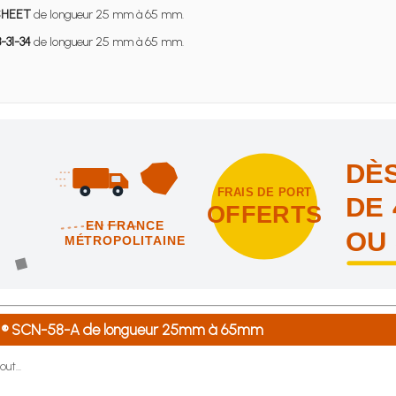
SHEET
de longueur 25 mm à 65 mm.
-31-34
de longueur 25 mm à 65 mm.
DÈS
FRAIS DE PORT
DE 
OFFERTS
EN FRANCE
OU
MÉTROPOLITAINE
intes et nous vous offrons les frais de port en France métropolitai
o ® SCN-58-A de longueur 25mm à 65mm
ut...