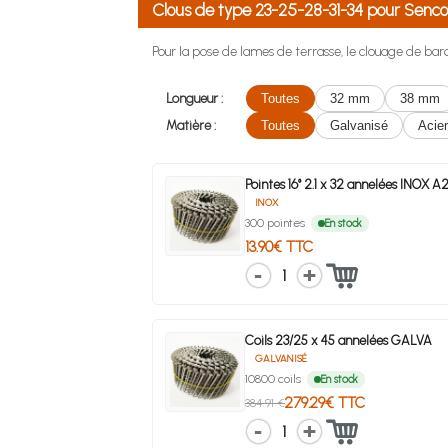
Clous de type 23-25-28-31-34 pour Se
Pour la pose de lames de terrasse, le clouage de bard
Longueur :
Toutes
32 mm
38 mm
Matière :
Toutes
Galvanisé
Acier
Pointes 16° 2.1 x 32 annelées INOX A
INOX
300 pointes
En stock
13.90€ TTC
1
Coils 23/25 x 45 annelées GALVA
GALVANISÉ
10800 coils
En stock
279.29€ TTC
384.91 €
1