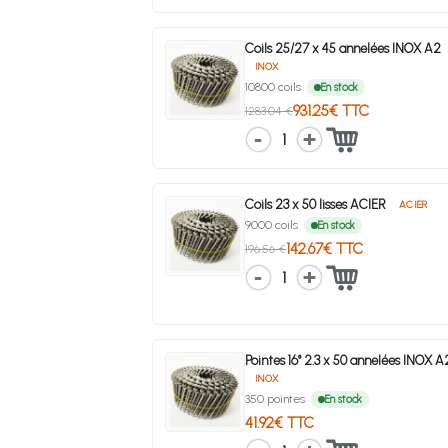
Coils 25/27 x 45 annelées INOX A2
INOX
10800 coils
En stock
931.25€ TTC
1283.04 €
1
Coils 23 x 50 lisses ACIER
ACIER
9000 coils
En stock
142.67€ TTC
196.56 €
1
Pointes 16° 2.3 x 50 annelées INOX 
INOX
350 pointes
En stock
41.92€ TTC