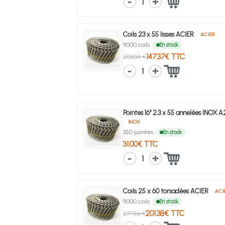
1
Coils 23 x 55 lisses ACIER
ACIER
9000 coils
En stock
147.37€ TTC
203.04 €
1
Pointes 16° 2.3 x 55 annelées INOX 
INOX
350 pointes
En stock
31.00€ TTC
1
Coils 25 x 60 torsadées ACIER
ACI
9000 coils
En stock
201.38€ TTC
277.56 €