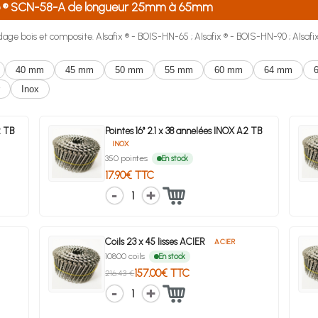
nco ® SCN-58-A de longueur 25mm à 65mm
age bois et composite. Alsafix ® - BOIS-HN-65 ; Alsafix ® - BOIS-HN-90 ; Alsafix 
40 mm
45 mm
50 mm
55 mm
60 mm
64 mm
Inox
2 TB
Pointes 16° 2.1 x 38 annelées INOX A2 TB
INOX
350 pointes
En stock
17.90€ TTC
1
Coils 23 x 45 lisses ACIER
ACIER
10800 coils
En stock
157.00€ TTC
216.43 €
1