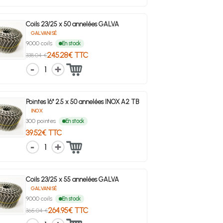
Coils 23/25 x 50 annelées GALVA
GALVANISÉ
9000 coils
En stock
245.28€ TTC
338.04 €
1
Pointes 16° 2.5 x 50 annelées INOX A2 TB
INOX
300 pointes
En stock
39.52€ TTC
1
Coils 23/25 x 55 annelées GALVA
GALVANISÉ
9000 coils
En stock
264.95€ TTC
365.04 €