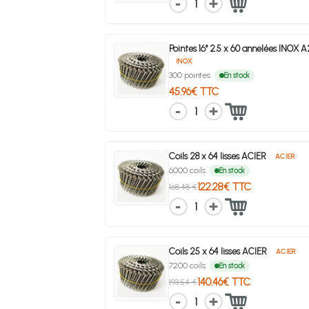
1
Pointes 16° 2.5 x 60 annelées INOX 
INOX
300 pointes
En stock
45.96€ TTC
1
Coils 28 x 64 lisses ACIER
ACIER
6000 coils
En stock
122.28€ TTC
168.48 €
1
Coils 25 x 64 lisses ACIER
ACIER
7200 coils
En stock
140.46€ TTC
193.54 €
1