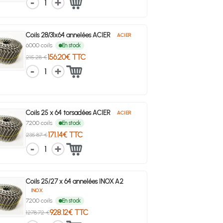
1
Coils 28/31x64 annelées ACIER
ACIER
6000 coils
En stock
156.20€ TTC
215.28 €
1
Coils 25 x 64 torsadées ACIER
ACIER
7200 coils
En stock
171.14€ TTC
235.87 €
1
Coils 25/27 x 64 annelées INOX A2
INOX
7200 coils
En stock
928.12€ TTC
1278.72 €