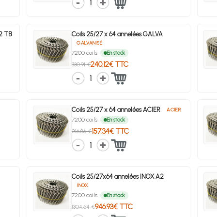
1
A2 TB
Coils 25/27 x 64 annelées GALVA
GALVANISÉ
7200 coils
En stock
240.12€ TTC
330.91 €
1
Coils 25/27 x 64 annelées ACIER
ACIER
7200 coils
En stock
157.34€ TTC
216.86 €
1
Coils 25/27x64 annelées INOX A2
INOX
7200 coils
En stock
946.93€ TTC
1304.64 €