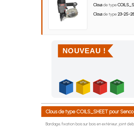
Clous
de type
COILS_
Clous
de type
23-25-28
NOUVEAU !
Achetez 4 sachets ou boîtes d'agrafes ou de po
Clous de type COILS_SHEET pour Senc
Bardage, fixation bois sur bois en extérieur, joint debo