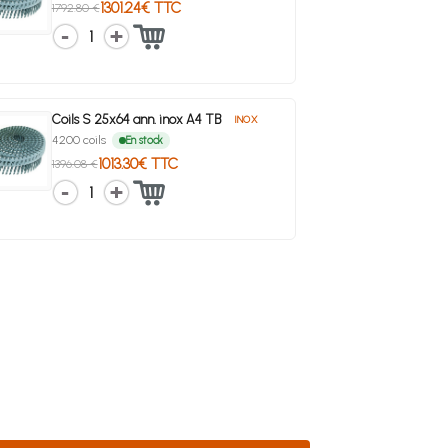
1301.24€ TTC
1792.80 €
1
Coils S 25x64 ann. inox A4 TB
INOX
4200 coils
En stock
1013.30€ TTC
1396.08 €
1