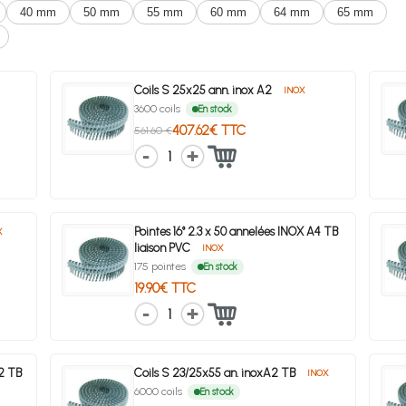
40 mm
50 mm
55 mm
60 mm
64 mm
65 mm
Coils S 25x25 ann. inox A2
INOX
3600 coils
En stock
407.62€ TTC
561.60 €
1
Pointes 16° 2.3 x 50 annelées INOX A4 TB
X
liaison PVC
INOX
175 pointes
En stock
19.90€ TTC
1
A2 TB
Coils S 23/25x55 an. inoxA2 TB
INOX
6000 coils
En stock