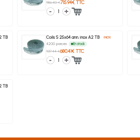
715.94€ TTC
986.40 €
1
A2 TB
Coils S 25x64 ann. inox A2 TB
INOX
4200 pieces
En stock
680.41€ TTC
937.44 €
1
A2 TB