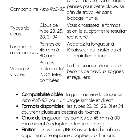
Utilisez des consommables
pensés pour cette cloueuse
Compatibilité
Atro Roll-85
afin de travailler sans
blocage inutile.
Clous de
Vous choisissez le format
Types de
type 23, 25,
selon le support et le résultat
clous
28, 31, 34
recherché.
Pointes de
Adaptez la longueur à
Longueurs
45 mm à
l’épaisseur du matériau et
mentionnées
80 mm
au maintien attendu.
Pointes
La finition inox répond aux
Variantes
rouleaux 16°
besoins de travaux soignés
visibles
INOX têtes
et réguliers.
bombées
Compatibilité ciblée
: la gamme vise la cloueuse
Atro Roll-85
, pour un usage simple et direct.
Formats disponibles
: les types 23, 25, 28, 31 et 34
couvrent plusieurs besoins de fixation.
Choix de longueur
: les pointes de 45 mm à 80
mm aident à adapter la tenue au projet.
Finition
: les versions INOX avec têtes bombées
apportent une réponse adaptée aux finitions