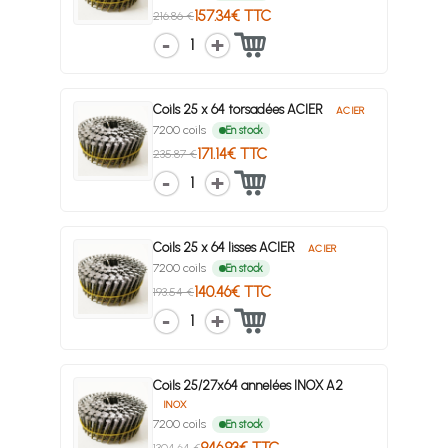
157.34€ TTC
216.86 €
1
Coils 25 x 64 torsadées ACIER
ACIER
7200 coils
En stock
171.14€ TTC
235.87 €
1
Coils 25 x 64 lisses ACIER
ACIER
7200 coils
En stock
140.46€ TTC
193.54 €
1
Coils 25/27x64 annelées INOX A2
INOX
7200 coils
En stock