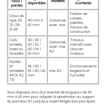
clous /
Matières
disponibles
(contexte)
pointes
Fixation de
Clous de
caisses,
type 23-
40 mm à
Galvanisé,
palettes,
25-28-
65 mm
acier, inox
travaux de
31-34
construction
Coils
40 / 45 /
Travaux
Galvanisé,
annelés,
50 / 55 /
intensifs avec
acier, inox
lisses ou
60 / 64 /
clous en
A2
torsadés
65 mm
rouleaux
Pointes
16°
45 / 50 /
Environnements
annelées
55 / 60 / 65
Inox A2
exigeants et
INOX A2
mm
humidité
TB
Vous disposez ainsi d’un éventail de longueurs de 40
mm à 65 mm pour adapter la pénétration au support,
du panneau fin jusqu’aux assemblages bois plus épais.