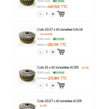
7200 coils
En stock
645.92€ TTC
889.92 €
1
Coils 25/27 x 60 annelées GALVA
GALVANISÉ
9000 coils
En stock
282.19€ TTC
388.80 €
1
Coils 25 x 60 torsadées ACIER
ACIER
9000 coils
En stock
201.38€ TTC
277.56 €
1
Coils 25/27 x 60 annelées ACIER
ACIER