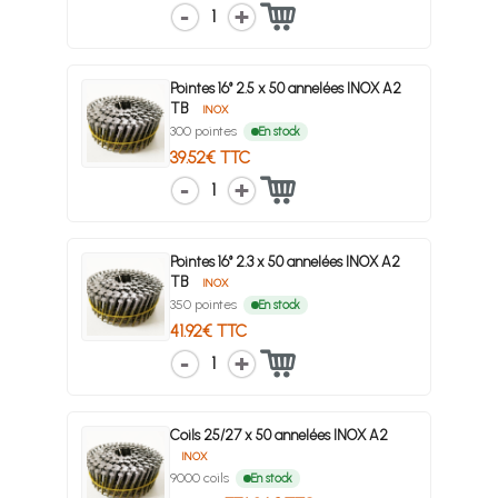
1
Pointes 16° 2.5 x 50 annelées INOX A2
TB
INOX
300 pointes
En stock
39.52€ TTC
1
Pointes 16° 2.3 x 50 annelées INOX A2
TB
INOX
350 pointes
En stock
41.92€ TTC
1
Coils 25/27 x 50 annelées INOX A2
INOX
9000 coils
En stock