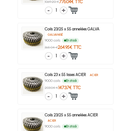
776.04€ TTC
1069.20 €
1
Coils 23/25 x 55 annelées GALVA
GALVANISÉ
9000 coils
En stock
264.95€ TTC
365.04 €
1
Coils 23 x 55 lisses ACIER
ACIER
9000 coils
En stock
147.37€ TTC
203.04 €
1
Coils 23/25 x 55 annelées ACIER
ACIER
9000 coils
En stock