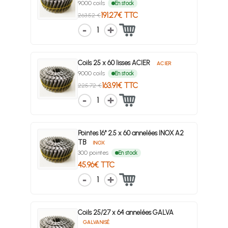
9000 coils
En stock
191.27€ TTC
263.52 €
1
Coils 25 x 60 lisses ACIER
ACIER
9000 coils
En stock
163.91€ TTC
225.72 €
1
Pointes 16° 2.5 x 60 annelées INOX A2
TB
INOX
300 pointes
En stock
45.96€ TTC
1
Coils 25/27 x 64 annelées GALVA
GALVANISÉ