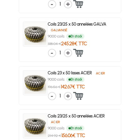
1
Coils 23/25 x 50 annelées GALVA
GALVANISÉ
9000 coils
En stock
245.28€ TTC
338.04 €
1
Coils 23 x 50 lisses ACIER
ACIER
9000 coils
En stock
142.67€ TTC
196.56 €
1
Coils 23/25 x 50 annelées ACIER
ACIER
9000 coils
En stock
156.06€ TTC
214.92 €