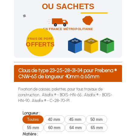
OU SACHETS
EN FRANCE MÉTROPOLITAINE
FRAIS DE PORT
OFFERTS
Achetez 4 sachets ou boîtes d'agrafes ou de pointes et nous 
Clous de type 23-25-28-31-34 pour Prebena ®
CNW-65 de longueur 40mm à 65mm
Fixation de caisses, palettes, pour tous travaux de
construction... Alsafix ® - BOIS-HN-65 ; Alsafix ® - BOIS-
HN-90 ; Alsafix ® - C-28-70-P1 ..
Longueur :
Toutes
40 mm
45 mm
50 mm
55 mm
60 mm
64 mm
65 mm
Matière :