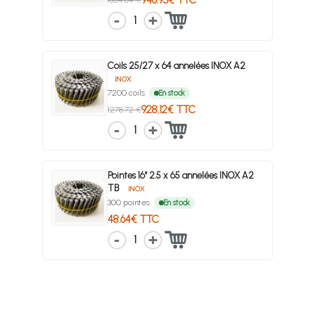
946.93€ TTC
1304.64 €
1
Coils 25/27 x 64 annelées INOX A2
INOX
7200 coils
En stock
928.12€ TTC
1278.72 €
1
Pointes 16° 2.5 x 65 annelées INOX A2
TB
INOX
300 pointes
En stock
48.64€ TTC
1