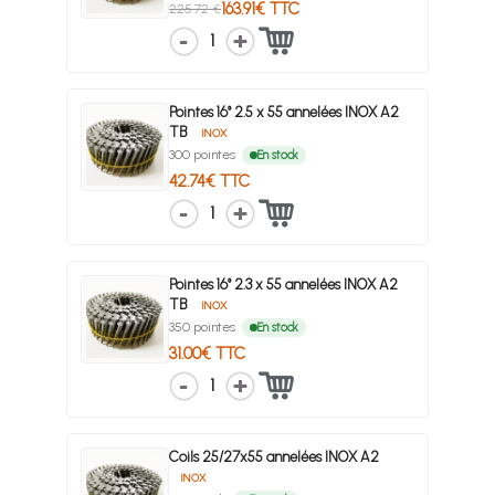
163.91€ TTC
225.72 €
1
Pointes 16° 2.5 x 55 annelées INOX A2
TB
INOX
300 pointes
En stock
42.74€ TTC
1
Pointes 16° 2.3 x 55 annelées INOX A2
TB
INOX
350 pointes
En stock
31.00€ TTC
1
Coils 25/27x55 annelées INOX A2
INOX