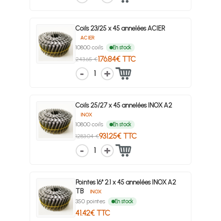
Coils 23/25 x 45 annelées ACIER
ACIER
10800 coils
En stock
176.84€ TTC
243.65 €
1
Coils 25/27 x 45 annelées INOX A2
INOX
10800 coils
En stock
931.25€ TTC
1283.04 €
1
Pointes 16° 2.1 x 45 annelées INOX A2
TB
INOX
350 pointes
En stock
41.42€ TTC