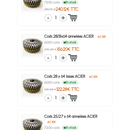
7200 coils
En stock
240.12€ TTC
330.91 €
1
Coils 28/31x64 annelées ACIER
ACIER
6000 coils
En stock
156.20€ TTC
215.28 €
1
Coils 28 x 64 lisses ACIER
ACIER
6000 coils
En stock
122.28€ TTC
168.48 €
1
Coils 25/27 x 64 annelées ACIER
ACIER
7200 coils
En stock