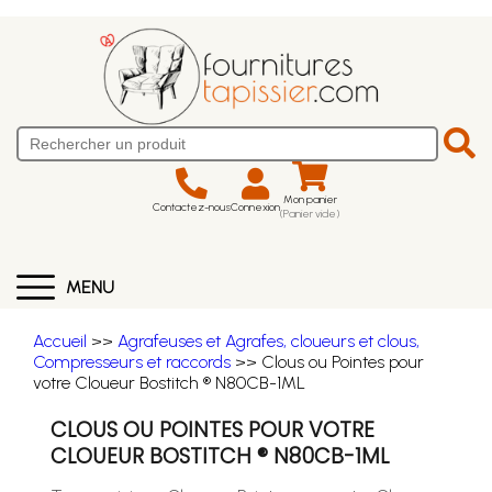
Mon panier
Contactez-nous
Connexion
(Panier vide)
MENU
Accueil
>>
Agrafeuses et Agrafes, cloueurs et clous,
Compresseurs et raccords
>> Clous ou Pointes pour
votre Cloueur Bostitch ® N80CB-1ML
CLOUS OU POINTES POUR VOTRE
CLOUEUR BOSTITCH ® N80CB-1ML