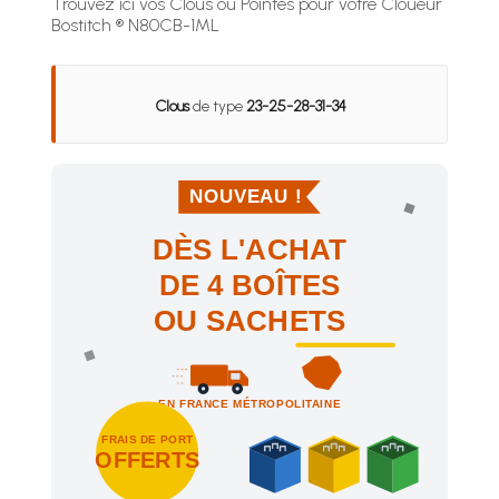
Trouvez ici vos Clous ou Pointes pour votre Cloueur
Bostitch ® N80CB-1ML
Clous
de type
23-25-28-31-34
NOUVEAU !
DÈS L'ACHAT
DE 4 BOÎTES
OU SACHETS
EN FRANCE MÉTROPOLITAINE
FRAIS DE PORT
OFFERTS