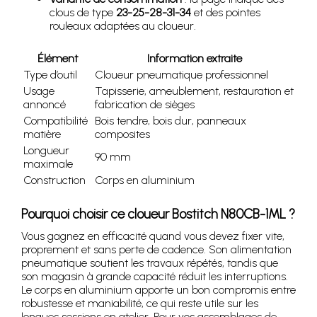
clous de type
23-25-28-31-34
et des pointes
rouleaux adaptées au cloueur.
Élément
Information extraite
Type d’outil
Cloueur pneumatique professionnel
Usage
Tapisserie, ameublement, restauration et
annoncé
fabrication de sièges
Compatibilité
Bois tendre, bois dur, panneaux
matière
composites
Longueur
90 mm
maximale
Construction
Corps en aluminium
Pourquoi choisir ce cloueur Bostitch N80CB-1ML ?
Vous gagnez en efficacité quand vous devez fixer vite,
proprement et sans perte de cadence. Son alimentation
pneumatique soutient les travaux répétés, tandis que
son magasin à grande capacité réduit les interruptions.
Le corps en aluminium apporte un bon compromis entre
robustesse et maniabilité, ce qui reste utile sur les
longues sessions en atelier. Pour vos assemblages de