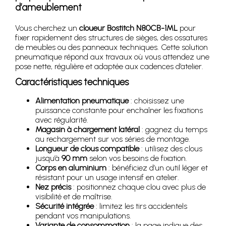
d’ameublement
Vous cherchez un
cloueur Bostitch N80CB-1ML
pour
fixer rapidement des structures de sièges, des ossatures
de meubles ou des panneaux techniques. Cette solution
pneumatique répond aux travaux où vous attendez une
pose nette, régulière et adaptée aux cadences d’atelier.
Caractéristiques techniques
Alimentation pneumatique
: choisissez une
puissance constante pour enchaîner les fixations
avec régularité.
Magasin à chargement latéral
: gagnez du temps
au rechargement sur vos séries de montage.
Longueur de clous compatible
: utilisez des clous
jusqu’à
90 mm
selon vos besoins de fixation.
Corps en aluminium
: bénéficiez d’un outil léger et
résistant pour un usage intensif en atelier.
Nez précis
: positionnez chaque clou avec plus de
visibilité et de maîtrise.
Sécurité intégrée
: limitez les tirs accidentels
pendant vos manipulations.
Variante de consommation
: la page indique des