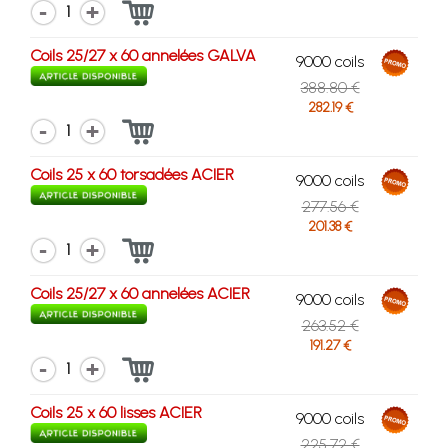
1
Coils 25/27 x 60 annelées GALVA
9000 coils
388.80 €
282.19 €
1
Coils 25 x 60 torsadées ACIER
9000 coils
277.56 €
201.38 €
1
Coils 25/27 x 60 annelées ACIER
9000 coils
263.52 €
191.27 €
1
Coils 25 x 60 lisses ACIER
9000 coils
225.72 €