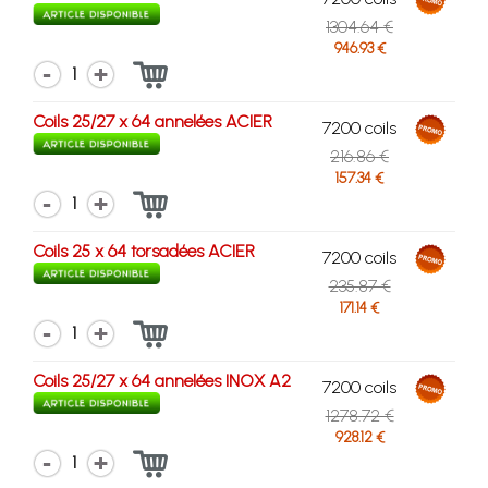
1304.64 €
946.93 €
1
Coils 25/27 x 64 annelées ACIER
7200 coils
216.86 €
157.34 €
1
Coils 25 x 64 torsadées ACIER
7200 coils
235.87 €
171.14 €
1
Coils 25/27 x 64 annelées INOX A2
7200 coils
1278.72 €
928.12 €
1