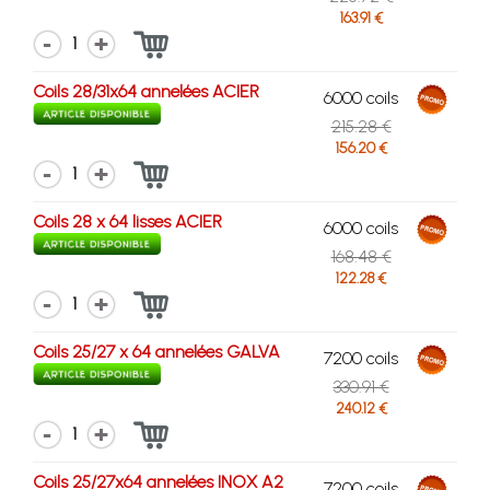
163.91 €
1
Coils 28/31x64 annelées ACIER
6000 coils
215.28 €
156.20 €
1
Coils 28 x 64 lisses ACIER
6000 coils
168.48 €
122.28 €
1
Coils 25/27 x 64 annelées GALVA
7200 coils
330.91 €
240.12 €
1
Coils 25/27x64 annelées INOX A2
7200 coils