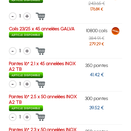
243.65 €
176.84 €
1
Coils 23/25 x 45 annelées GALVA
10800 coils
384.91 €
279.29 €
1
Pointes 16° 2.1 x 45 annelées INOX
350 pointes
A2 TB
41.42 €
1
Pointes 16° 2.5 x 50 annelées INOX
300 pointes
A2 TB
39.52 €
1
Pointes 16° 2.3 x 50 annelées INOX