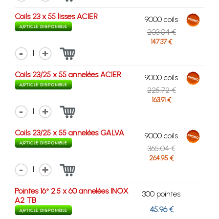
Coils 23 x 55 lisses ACIER
9000 coils
203.04 €
147.37 €
1
Coils 23/25 x 55 annelées ACIER
9000 coils
225.72 €
163.91 €
1
Coils 23/25 x 55 annelées GALVA
9000 coils
365.04 €
264.95 €
1
Pointes 16° 2.5 x 60 annelées INOX
300 pointes
A2 TB
45.96 €