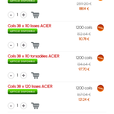
259.20 €
188.14 €
1
Coils 38 x 110 lisses ACIER
1200 coils
152.64 €
110.78 €
1
Coils 38 x 110 torsadées ACIER
1200 coils
134.64 €
97.70 €
1
Coils 38 x 120 lisses ACIER
1200 coils
167.04 €
121.24 €
1