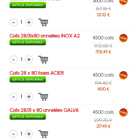
3600 coils
167.18 €
121.32 €
1
Coils 28/31x80 annelées INOX A2
4500 coils
972.00 €
705.49 €
1
Coils 28 x 80 lisses ACIER
4500 coils
194.40 €
141.10 €
1
Coils 28/31 x 80 annelées GALVA
4500 coils
299.70 €
217.49 €
1