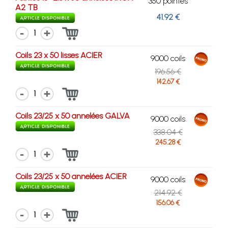
350 pointes
A2 TB
41.92 €
1
Coils 23 x 50 lisses ACIER
9000 coils
196.56 €
142.67 €
1
Coils 23/25 x 50 annelées GALVA
9000 coils
338.04 €
245.28 €
1
Coils 23/25 x 50 annelées ACIER
9000 coils
214.92 €
156.06 €
1