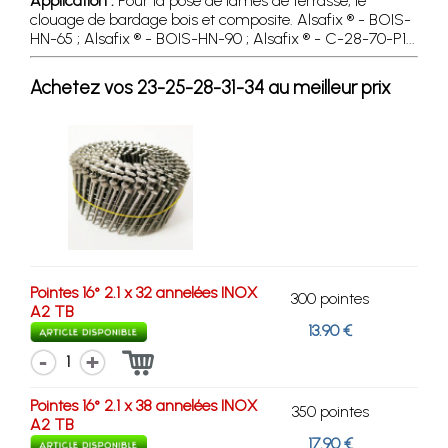
Application :
Pour la pose de lames de terrasse, le
clouage de bardage bois et composite. Alsafix ® - BOIS-
HN-65 ; Alsafix ® - BOIS-HN-90 ; Alsafix ® - C-28-70-P1...
Achetez vos 23-25-28-31-34 au meilleur prix
Pointes 16° 2.1 x 32 annelées INOX
300 pointes
A2 TB
13.90 €
1
Pointes 16° 2.1 x 38 annelées INOX
350 pointes
A2 TB
17.90 €