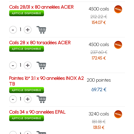
Coils 28/31 x 80 annelées ACIER
4500 coils
212.22 €
154.07 €
1
Coils 28 x 80 torsadées ACIER
4500 coils
237.60 €
172.45 €
1
Pointes 16° 3.1 x 90 annelées INOX A2
200 pointes
TB
69.72 €
1
Coils 34 x 90 annelées EPAL
3240 coils
181.18 €
131.51 €