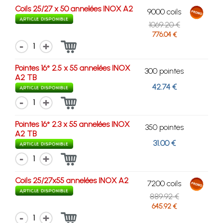
Coils 25/27 x 50 annelées INOX A2
9000 coils
1069.20 €
776.04 €
1
Pointes 16° 2.5 x 55 annelées INOX
300 pointes
A2 TB
42.74 €
1
Pointes 16° 2.3 x 55 annelées INOX
350 pointes
A2 TB
31.00 €
1
Coils 25/27x55 annelées INOX A2
7200 coils
889.92 €
645.92 €
1