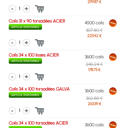
299.87 €
1
Coils 31 x 90 torsadées ACIER
4500 coils
307.80 €
223.42 €
1
Coils 34 x 100 lisses ACIER
3600 coils
246.24 €
178.73 €
1
Coils 34 x 100 torsadées GALVA
3600 coils
362.88 €
263.39 €
1
Coils 34 x 100 torsadées ACIER
3600 coils