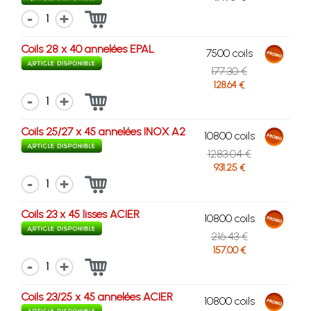
1
Coils 28 x 40 annelées EPAL
7500 coils
177.30 €
128.64 €
1
Coils 25/27 x 45 annelées INOX A2
10800 coils
1283.04 €
931.25 €
1
Coils 23 x 45 lisses ACIER
10800 coils
216.43 €
157.00 €
1
Coils 23/25 x 45 annelées ACIER
10800 coils