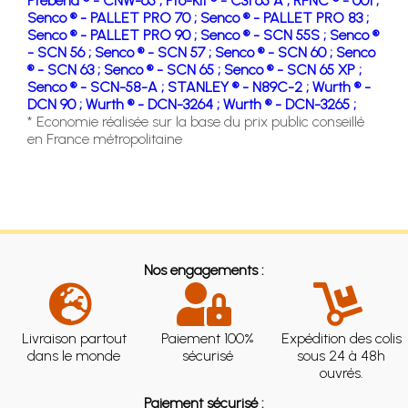
Prebena ® - CNW-65 ;
Pro-Kit ® - C31 65 A ;
RFNC ® - 001 ;
Senco ® - PALLET PRO 70 ;
Senco ® - PALLET PRO 83 ;
Senco ® - PALLET PRO 90 ;
Senco ® - SCN 55S ;
Senco ®
- SCN 56 ;
Senco ® - SCN 57 ;
Senco ® - SCN 60 ;
Senco
® - SCN 63 ;
Senco ® - SCN 65 ;
Senco ® - SCN 65 XP ;
Senco ® - SCN-58-A ;
STANLEY ® - N89C-2 ;
Wurth ® -
DCN 90 ;
Wurth ® - DCN-3264 ;
Wurth ® - DCN-3265 ;
* Economie réalisée sur la base du prix public conseillé
en France métropolitaine
Nos engagements :
Livraison partout
Paiement 100%
Expédition des colis
dans le monde
sécurisé
sous 24 à 48h
ouvrés.
Paiement sécurisé :