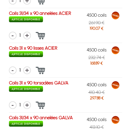
1
Coils 31/34 x 90 annelées ACIER
4500 coils
261.90 €
190.07 €
1
Coils 31 x 90 lisses ACIER
4500 coils
232.74 €
168.89 €
1
Coils 31 x 90 torsadées GALVA
4500 coils
410.40 €
297.88 €
1
Coils 31/34 x 90 annelées GALVA
4500 coils
413.10 €