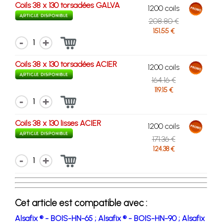
Coils 38 x 130 torsadées GALVA
1200 coils
208.80 €
151.55 €
1
Coils 38 x 130 torsadées ACIER
1200 coils
164.16 €
119.15 €
1
Coils 38 x 130 lisses ACIER
1200 coils
171.36 €
124.38 €
1
Cet article est compatible avec :
Alsafix ® - BOIS-HN-65 ;
Alsafix ® - BOIS-HN-90 ;
Alsafix