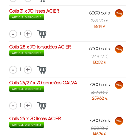
Coils 31 x 70 lisses ACIER
6000 coils
259.20 €
188.14 €
1
Coils 28 x 70 torsadées ACIER
6000 coils
249.12 €
180.82 €
1
Coils 25/27 x 70 annelées GALVA
7200 coils
357.70 €
259.62 €
1
Coils 25 x 70 lisses ACIER
7200 coils
202.18 €
146.74 €