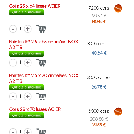
Coils 25 x 64 lisses ACIER
7200 coils
193.54 €
140.46 €
1
Pointes 16° 2.5 x 65 annelées INOX
300 pointes
A2 TB
48.64 €
1
Pointes 16° 2.5 x 70 annelées INOX
300 pointes
A2 TB
66.78 €
1
Coils 28 x 70 lisses ACIER
6000 coils
208.80 €
151.55 €
1