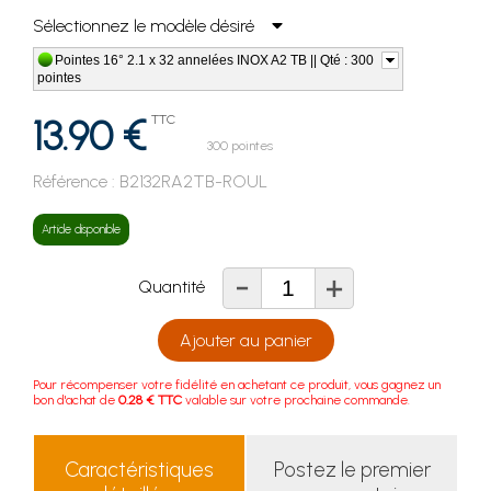
Sélectionnez le modèle désiré
Pointes 16° 2.1 x 32 annelées INOX A2 TB || Qté : 300
pointes
13.90 €
TTC
300 pointes
Référence :
B2132RA2TB-ROUL
Article disponible
-
+
Quantité
Ajouter au panier
Pour récompenser votre fidélité en achetant ce produit, vous gagnez un
bon d'achat de
0.28 € TTC
valable sur votre prochaine commande.
Caractéristiques
Postez le premier