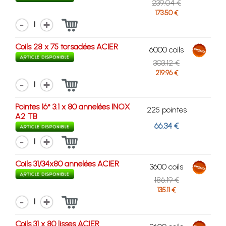
239.04 €
173.50 €
1
Coils 28 x 75 torsadées ACIER
6000 coils
303.12 €
219.96 €
1
Pointes 16° 3.1 x 80 annelées INOX
225 pointes
A2 TB
66.34 €
1
Coils 31/34x80 annelées ACIER
3600 coils
186.19 €
135.11 €
1
Coils 31 x 80 lisses ACIER