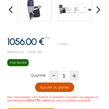
1056.00 €
TTC
1 cloueur
Référence :
CN38-130
Article disponible
-
+
Quantité
Ajouter au panier
Pour récompenser votre fidélité en achetant ce produit, vous gagnez un
bon d'achat de
21.12 € TTC
valable sur votre prochaine commande.