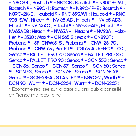
- N80 SB1 ;
Bostitch ® - N80CB ;
Bostitch ® - N80CB-1ML ;
Bostitch ® - N89C-1 ;
Bostitch ® - N89C-1P-E ;
Bostitch ® -
N89C-2K-E ;
Haubold ® - RNC 65S/WII ;
Haubold ® - RNC
90B-S/W ;
Hitachi ® - NV 65 AD ;
Hitachi ® - NV 65 AD3 ;
Hitachi ® - NV 65AC ;
Hitachi ® - NV-75-AG ;
Hitachi ® -
NV65AD3 ;
Hitachi ® - NV65AH ;
Hitachi ® - NV83A ;
Holz-
Her ® - 3530 ;
Max ® - CN 565 S ;
Max ® - CN890F ;
Prebena ® - 5F-CNW65-S ;
Prebena ® - CNW-28-70 ;
Prebena ® - CNW-65 ;
Pro-Kit ® - C31 65 A ;
RFNC ® - 001 ;
Senco ® - PALLET PRO 70 ;
Senco ® - PALLET PRO 83 ;
Senco ® - PALLET PRO 90 ;
Senco ® - SCN 55S ;
Senco ®
- SCN 56 ;
Senco ® - SCN 57 ;
Senco ® - SCN 60 ;
Senco
® - SCN 63 ;
Senco ® - SCN 65 ;
Senco ® - SCN 65 XP ;
Senco ® - SCN-58-A ;
STANLEY ® - N89C-2 ;
Wurth ® -
DCN 90 ;
Wurth ® - DCN-3264 ;
Wurth ® - DCN-3265 ;
* Economie réalisée sur la base du prix public conseillé
en France métropolitaine