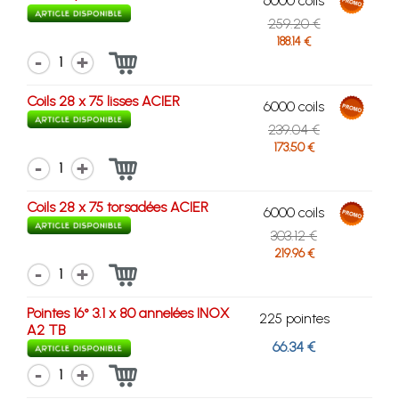
6000 coils
259.20 €
188.14 €
1
Coils 28 x 75 lisses ACIER
6000 coils
239.04 €
173.50 €
1
Coils 28 x 75 torsadées ACIER
6000 coils
303.12 €
219.96 €
1
Pointes 16° 3.1 x 80 annelées INOX
225 pointes
A2 TB
66.34 €
1