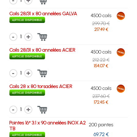
1
Coils 28/31 x 80 annelées GALVA
4500 coils
299.70 €
217.49 €
1
Coils 28/31 x 80 annelées ACIER
4500 coils
212.22 €
154.07 €
1
Coils 28 x 80 torsadées ACIER
4500 coils
237.60 €
172.45 €
1
Pointes 16° 3.1 x 90 annelées INOX A2
200 pointes
TB
69.72 €