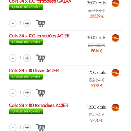
Coils 34 x 100 torsadées GALVA
3600 coils
362.88 €
263.39 €
1
Coils 34 x 100 torsadées ACIER
3600 coils
259.20 €
188.14 €
1
Coils 38 x 110 lisses ACIER
1200 coils
152.64 €
110.78 €
1
Coils 38 x 110 torsadées ACIER
1200 coils
134.64 €
97.70 €
1