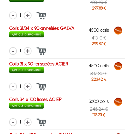
410.40 €
297.88 €
1
Coils 31/34 x 90 annelées GALVA
4500 coils
413.10 €
299.87 €
1
Coils 31 x 90 torsadées ACIER
4500 coils
307.80 €
223.42 €
1
Coils 34 x 100 lisses ACIER
3600 coils
246.24 €
178.73 €
1