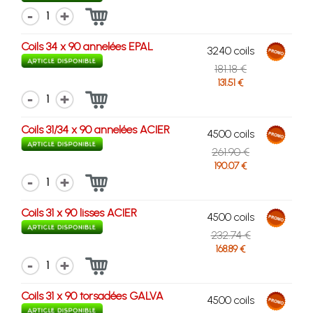
1
Coils 34 x 90 annelées EPAL
3240 coils
181.18 €
131.51 €
1
Coils 31/34 x 90 annelées ACIER
4500 coils
261.90 €
190.07 €
1
Coils 31 x 90 lisses ACIER
4500 coils
232.74 €
168.89 €
1
Coils 31 x 90 torsadées GALVA
4500 coils