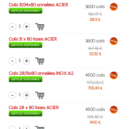
Coils 31/34x80 annelées ACIER
3600 coils
186.19 €
135.11 €
1
Coils 31 x 80 lisses ACIER
3600 coils
167.18 €
121.32 €
1
Coils 28/31x80 annelées INOX A2
4500 coils
972.00 €
705.49 €
1
Coils 28 x 80 lisses ACIER
4500 coils
194.40 €
141.10 €