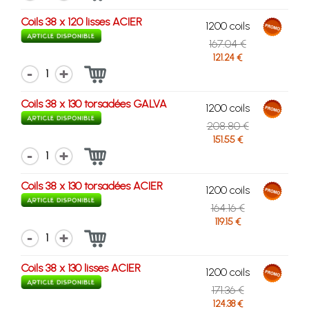
Coils 38 x 120 lisses ACIER
1200 coils
167.04 €
121.24 €
1
Coils 38 x 130 torsadées GALVA
1200 coils
208.80 €
151.55 €
1
Coils 38 x 130 torsadées ACIER
1200 coils
164.16 €
119.15 €
1
Coils 38 x 130 lisses ACIER
1200 coils
171.36 €
124.38 €