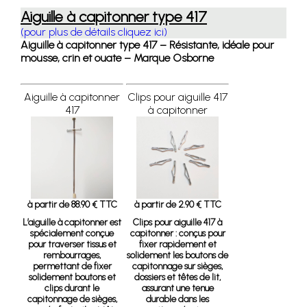
Aiguille à capitonner type 417
(pour plus de détails cliquez ici)
Aiguille à capitonner type 417 – Résistante, idéale pour
mousse, crin et ouate – Marque Osborne
Aiguille à capitonner
Clips pour aiguille 417
417
à capitonner
à partir de 88.90 € TTC
à partir de 2.90 € TTC
L’aiguille à capitonner est
Clips pour aiguille 417 à
spécialement conçue
capitonner
: conçus pour
pour traverser tissus et
fixer rapidement et
rembourrages,
solidement les boutons de
permettant de fixer
capitonnage sur sièges,
solidement boutons et
dossiers et têtes de lit,
clips durant le
assurant une tenue
capitonnage de sièges,
durable dans les