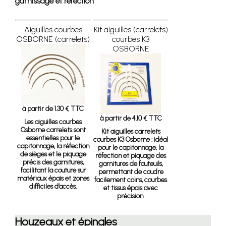
garnissage et réfection
Aiguilles courbes
Kit aiguilles (carrelets)
OSBORNE (carrelets)
courbes K3
OSBORNE
à partir de 1.30 € TTC
à partir de 4.10 € TTC
Les aiguilles courbes
Osborne carrelets sont
Kit aiguilles carrelets
essentielles pour le
courbes K3 Osborne :
idéal
capitonnage, la réfection
pour le capitonnage, la
de sièges et le piquage
réfection et piquage des
précis des garnitures,
garnitures de fauteuils,
facilitant la couture sur
permettant de coudre
matériaux épais et zones
facilement coins, courbes
difficiles d’accès.
et tissus épais avec
précision.
Houzeaux et épingles