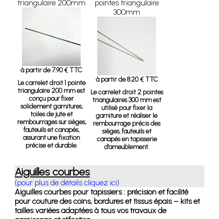
triangulaire 200mm
pointes triangulaire
300mm
à partir de 7.90 € TTC
à partir de 8.20 € TTC
Le carrelet droit 1 pointe
triangulaire 200 mm est
Le carrelet droit 2 pointes
conçu pour fixer
triangulaires 300 mm est
solidement garnitures,
utilisé pour fixer la
toiles de jute et
garniture et réaliser le
rembourrages sur sièges,
rembourrage précis des
fauteuils et canapés,
sièges, fauteuils et
assurant une fixation
canapés en tapisserie
précise et durable.
d’ameublement.
Aiguilles courbes
(pour plus de détails cliquez ici)
Aiguilles courbes pour tapissiers : précision et facilité
pour couture des coins, bordures et tissus épais – kits et
tailles variées adaptées à tous vos travaux de