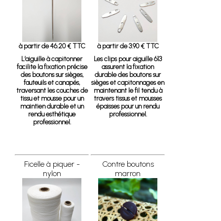
à partir de 46.20 € TTC
à partir de 3.90 € TTC
L’aiguille à capitonner
Les clips pour aiguille 613
facilite la fixation précise
assurent la fixation
des boutons sur sièges,
durable des boutons sur
fauteuils et canapés,
sièges et capitonnages en
traversant les couches de
maintenant le fil tendu à
tissu et mousse pour un
travers tissus et mousses
maintien durable et un
épaisses pour un rendu
rendu esthétique
professionnel.
professionnel.
Ficelle à piquer -
Contre boutons
nylon
marron