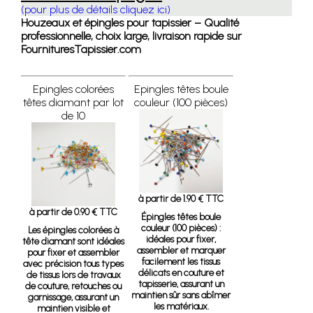
(pour plus de détails cliquez ici)
Houzeaux et épingles pour tapissier – Qualité
professionnelle, choix large, livraison rapide sur
FournituresTapissier.com
Epingles colorées
Epingles têtes boule
têtes diamant par lot
couleur (100 pièces)
de 10
à partir de 1.90 € TTC
à partir de 0.90 € TTC
Épingles têtes boule
couleur (100 pièces)
:
Les épingles colorées à
idéales pour fixer,
tête diamant sont idéales
assembler et marquer
pour fixer et assembler
facilement les tissus
avec précision tous types
délicats en couture et
de tissus lors de travaux
tapisserie, assurant un
de couture, retouches ou
maintien sûr sans abîmer
garnissage, assurant un
les matériaux.
maintien visible et