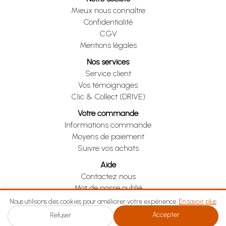
Mieux nous connaître
Confidentialité
CGV
Mentions légales
Nos services
Service client
Vos témoignages
Clic & Collect (DRIVE)
Votre commande
Informations commande
Moyens de paiement
Suivre vos achats
Aide
Contactez nous
Mot de passe oublié
Je me rétracte
Nous utilisons des cookies pour améliorer votre expérience.
En savoir plus
Accepter
Refuser
Je me rétracte