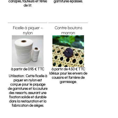
canapés, fauteuils et têtes
garnitures épaisses.
de lit.
Ficelle à piquer -
Contre boutons
nylon
marron
à partir de 0.95 € TTC
à partir de 4.50 € TTC
Idéaux pour les envers de
Utilisation :
Cette ficelle à
coussins et l'arrière de
piquer en nylon est
garnissage.
conçue pour le piquage
de garnitures et la couture
des ressorts, assurant une
fixation solide et durable
dans la restauration et la
fabrication de sièges.