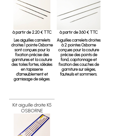
à partir de 2.20 € TTC
à partir de 3.60 € TTC
Les aiguilles carrelets
Aiguilles carrelets droites
droites 1 pointe Osborne
à 2 pointes Osborne
sont conçues pour la
conçues pour la couture
fixation précise des
précise des points de
garnitures et la couture
fond, capitonnage et
des toiles fortes, idéales
fixation des couches de
en tapisserie
garniture sur sièges,
d’ameublement et
fauteuils et sommiers.
garnissage de sièges.
Kit aiguille droite K5
OSBORNE