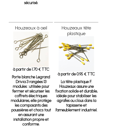
sécurisé.
Houzeaux à oeil
Houzeaux tête
plastique
à partir de 1.70 € TTC
à partir de 0.95 € TTC
Porte blanche Legrand
Drivia 3 rangées 13
La tête plastique F.
modules
: utilisée pour
Houzeaux assure une
fermer et sécuriser les
fixation solide et durable,
coffrets électriques
idéale pour stabiliser les
modulaires, elle protège
agrafes ou clous dans la
les composants des
tapisserie et
poussières et chocs tout
l’ameublement industriel.
en assurant une
installation propre et
conforme.