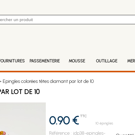
FOURNITURES
PASSEMENTERIE
MOUSSE
OUTILLAGE
MER
 Epingles colorées têtes diamant par lot de 10
AR LOT DE 10
0.90 €
TTC
10 épingles
Référence :
jdp38-epingles-