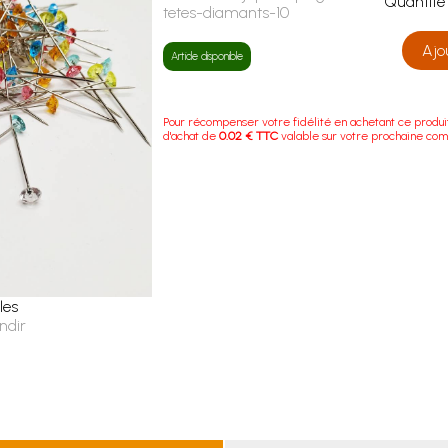
Quanti
tetes-diamants-10
Ajo
Article disponible
Pour récompenser votre fidélité en achetant ce produi
d'achat de
0.02 € TTC
valable sur votre prochaine co
les
ndir