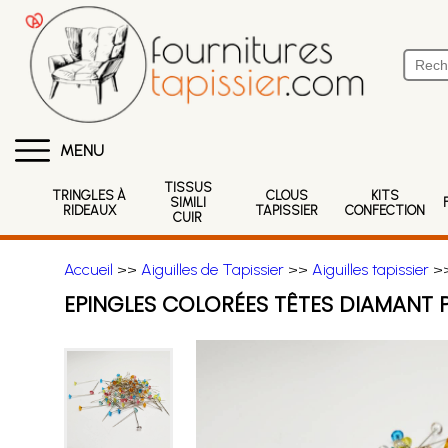
MENU
TISSUS
TRINGLES À
CLOUS
KITS
SIMILI
RIDEAUX
TAPISSIER
CONFECTION
CUIR
Accueil
>>
Aiguilles de Tapissier
>>
Aiguilles tapissier
>>
EPINGLES COLORÉES TÊTES DIAMANT P