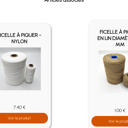
FICELLE À P
ICELLE À PIQUER -
EN LIN DIAMÈ
NYLON
MM
7.40 €
1.00 €
Voir le produit
Voir le prod