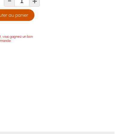
-
+
té
uter au panier
t, vous gagnez un bon
mmande.