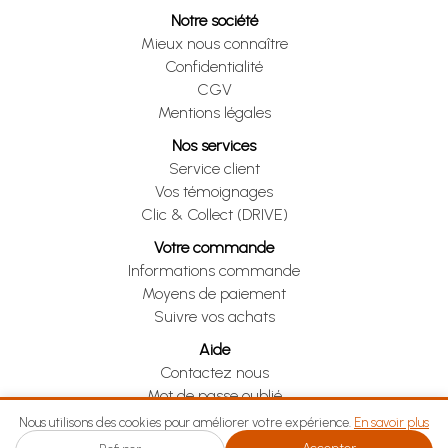
Notre société
Mieux nous connaître
Confidentialité
CGV
Mentions légales
Nos services
Service client
Vos témoignages
Clic & Collect (DRIVE)
Votre commande
Informations commande
Moyens de paiement
Suivre vos achats
Aide
Contactez nous
Mot de passe oublié
Je me rétracte
Nous utilisons des cookies pour améliorer votre expérience.
En savoir plus