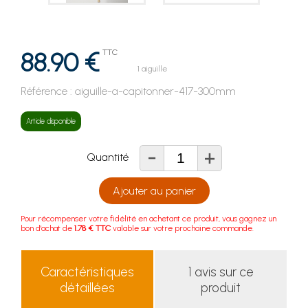
88.90 €
TTC
1 aiguille
Référence :
aiguille-a-capitonner-417-300mm
Article disponible
-
+
Quantité
Ajouter au panier
Pour récompenser votre fidélité en achetant ce produit, vous gagnez un
bon d'achat de
1.78 € TTC
valable sur votre prochaine commande.
Caractéristiques
1 avis sur ce
détaillées
produit