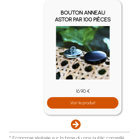
ER -
BOUTON ANNEAU
ASTOR PAR 100 PIÈCES
16.90 €
Voir le produit
* Economie réalisée sur la base du prix public conseillé