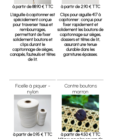
à partir de 88.90 € TTC
à partir de 2.90 € TTC
L’aiguille à capitonner est
Clips pour aiguille 417 à
spécialement conçue
capitonner
: conçus pour
pour traverser tissus et
fixer rapidement et
rembourrages,
solidement les boutons de
permettant de fixer
capitonnage sur sièges,
solidement boutons et
dossiers et têtes de lit,
clips durant le
assurant une tenue
capitonnage de sièges,
durable dans les
canapés, fauteuils et têtes
garnitures épaisses.
de lit.
Ficelle à piquer -
Contre boutons
nylon
marron
à partir de 0.95 € TTC
à partir de 4.50 € TTC