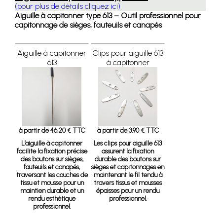
(pour plus de détails cliquez ici)
Aiguille à capitonner type 613 – Outil professionnel pour
capitonnage de sièges, fauteuils et canapés
Aiguille à capitonner
Clips pour aiguille 613
613
à capitonner
à partir de 46.20 € TTC
à partir de 3.90 € TTC
L’aiguille à capitonner
Les clips pour aiguille 613
facilite la fixation précise
assurent la fixation
des boutons sur sièges,
durable des boutons sur
fauteuils et canapés,
sièges et capitonnages en
traversant les couches de
maintenant le fil tendu à
tissu et mousse pour un
travers tissus et mousses
maintien durable et un
épaisses pour un rendu
rendu esthétique
professionnel.
professionnel.