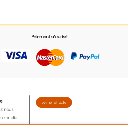
Paiement sécurisé :
de
Je me rétracte
ez nous
se oublié
tracte