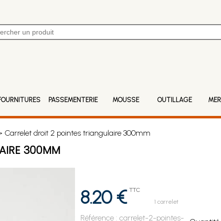
FOURNITURES
PASSEMENTERIE
MOUSSE
OUTILLAGE
MER
 Carrelet droit 2 pointes triangulaire 300mm
LAIRE 300MM
8.20 €
TTC
1 carrelet
Référence :
carrelet-2-pointes-