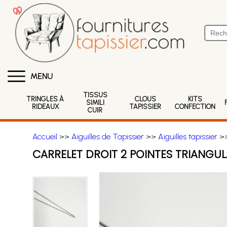
MENU
TISSUS
TRINGLES À
CLOUS
KITS
SIMILI
RIDEAUX
TAPISSIER
CONFECTION
CUIR
Accueil
>>
Aiguilles de Tapissier
>>
Aiguilles tapissier
>>
CARRELET DROIT 2 POINTES TRIANGU