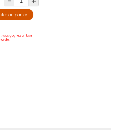
-
+
té
uter au panier
t, vous gagnez un bon
mande.