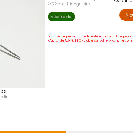
Quanti
300mm-triangulaire
Ajo
Article disponible
Pour récompenser votre fidélité en achetant ce produi
d'achat de
0.17 € TTC
valable sur votre prochaine com
les
ndir