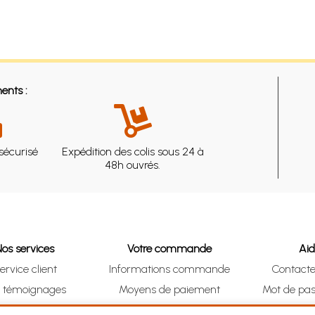
ents :
sécurisé
Expédition des colis sous 24 à
48h ouvrés.
Nos services
Votre commande
Ai
ervice client
Informations commande
Contact
s témoignages
Moyens de paiement
Mot de pas
& Collect (DRIVE)
Suivre vos achats
Je me ré