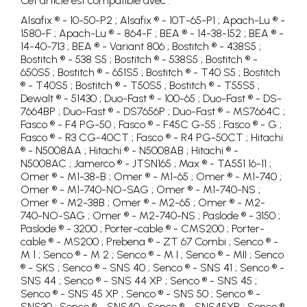
Cet article est compatible avec :
Alsafix ® - 10-50-P2 ; Alsafix ® - 10T-65-P1 ; Apach-Lu ® -
1580-F ; Apach-Lu ® - 864-F ; BEA ® - 14-38-152 ; BEA ® -
14-40-713 ; BEA ® - Variant 806 ; Bostitch ® - 438S5 ;
Bostitch ® - 538 S5 ; Bostitch ® - 538S5 ; Bostitch ® -
650S5 ; Bostitch ® - 651S5 ; Bostitch ® - T40 S5 ; Bostitch
® - T40S5 ; Bostitch ® - T50S5 ; Bostitch ® - T55S5 ;
Dewalt ® - 51430 ; Duo-Fast ® - 100-65 ; Duo-Fast ® - DS-
7664BP ; Duo-Fast ® - DS7656P ; Duo-Fast ® - MS7664C ;
Fasco ® - F4 PG-50 ; Fasco ® - F45C G-55 ; Fasco ® - G ;
Fasco ® - R3 CG-40CT ; Fasco ® - R4 PG-50CT ; Hitachi
® - N5008AA ; Hitachi ® - N5008AB ; Hitachi ® -
N5008AC ; Jamerco ® - JTSN165 ; Max ® - TA551 16-11 ;
Omer ® - M1-38-B ; Omer ® - M1-65 ; Omer ® - M1-740 ;
Omer ® - M1-740-NO-SAG ; Omer ® - M1-740-NS ;
Omer ® - M2-38B ; Omer ® - M2-65 ; Omer ® - M2-
740-NO-SAG ; Omer ® - M2-740-NS ; Paslode ® - 3150 ;
Paslode ® - 3200 ; Porter-cable ® - CMS200 ; Porter-
cable ® - MS200 ; Prebena ® - ZT 67 Combi ; Senco ® -
M 1 ; Senco ® - M 2 ; Senco ® - M I ; Senco ® - MII ; Senco
® - SKS ; Senco ® - SNS 40 ; Senco ® - SNS 41 ; Senco ® -
SNS 44 ; Senco ® - SNS 44 XP ; Senco ® - SNS 45 ;
Senco ® - SNS 45 XP ; Senco ® - SNS 50 ; Senco ® -
SNS30 ; Senco ® - SNS40 ; Senco ® - SNS45XP ; Senco ®