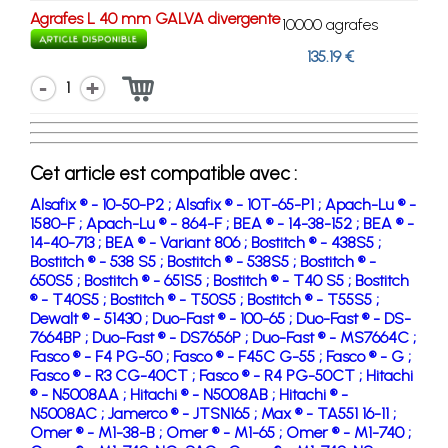
Agrafes L 40 mm GALVA divergente
10000 agrafes
135.19 €
1
Cet article est compatible avec :
Alsafix ® - 10-50-P2 ;
Alsafix ® - 10T-65-P1 ;
Apach-Lu ® -
1580-F ;
Apach-Lu ® - 864-F ;
BEA ® - 14-38-152 ;
BEA ® -
14-40-713 ;
BEA ® - Variant 806 ;
Bostitch ® - 438S5 ;
Bostitch ® - 538 S5 ;
Bostitch ® - 538S5 ;
Bostitch ® -
650S5 ;
Bostitch ® - 651S5 ;
Bostitch ® - T40 S5 ;
Bostitch
® - T40S5 ;
Bostitch ® - T50S5 ;
Bostitch ® - T55S5 ;
Dewalt ® - 51430 ;
Duo-Fast ® - 100-65 ;
Duo-Fast ® - DS-
7664BP ;
Duo-Fast ® - DS7656P ;
Duo-Fast ® - MS7664C ;
Fasco ® - F4 PG-50 ;
Fasco ® - F45C G-55 ;
Fasco ® - G ;
Fasco ® - R3 CG-40CT ;
Fasco ® - R4 PG-50CT ;
Hitachi
® - N5008AA ;
Hitachi ® - N5008AB ;
Hitachi ® -
N5008AC ;
Jamerco ® - JTSN165 ;
Max ® - TA551 16-11 ;
Omer ® - M1-38-B ;
Omer ® - M1-65 ;
Omer ® - M1-740 ;