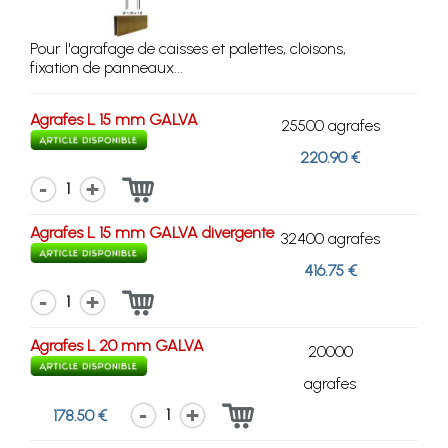
Pour l'agrafage de caisses et palettes, cloisons,
fixation de panneaux...
Agrafes L 15 mm GALVA
25500 agrafes
220.90 €
1
Agrafes L 15 mm GALVA divergente
32400 agrafes
416.75 €
1
Agrafes L 20 mm GALVA
20000
agrafes
1
178.50 €