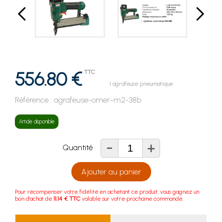
556.80 €
TTC
1 agrafeuse pneumatique
Référence :
agrafeuse-omer-m2-38b
Article disponible
-
+
Quantité
Ajouter au panier
Pour récompenser votre fidélité en achetant ce produit, vous gagnez un
bon d'achat de
11.14 € TTC
valable sur votre prochaine commande.