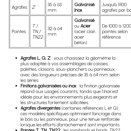
35 à 63
Galvanisé
,
Jusqu’à 11100
Agrafes
Z
mm
Inox
agrafes par bo
Galvanisé
T /
ou
Acier
De 1000 à 120
32 à 64
Pointes
TN /
(acier clair,
pointes selon
mm
TN22
acier
référence
béton)
Agrafes L, Q, Z
: vous choisissez la géométrie la
plus adaptée à vos assemblages de caisses,
palettes, cloisons, sous-planchers ou panneaux,
avec des longueurs précises de 35 à 64 mm selon
les séries.
Finitions galvanisées ou inox
: la finition galvanisée
répond aux usages courants, tandis que l’
Inox
est
idéale pour les environnements plus exigeants et
les structures fortement sollicitées.
Agrafes divergentes
(certaines références L et Q) :
ces modèles spécifiques optimisent l’ancrage dans
le bois ou les panneaux, pour une tenue renforcée
lorsque les efforts d’arrachement sont importants.
Pointes T, TN, TN22
: les minibrads et brads
TN22