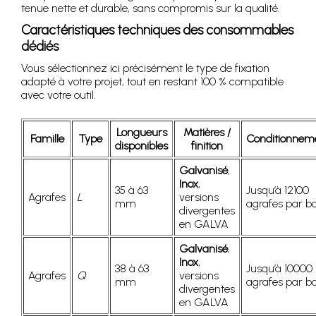
tenue nette et durable, sans compromis sur la qualité.
Caractéristiques techniques des consommables
dédiés
Vous sélectionnez ici précisément le type de fixation
adapté à votre projet, tout en restant 100 % compatible
avec votre outil.
Longueurs
Matières /
Famille
Type
Conditionnem
disponibles
finition
Galvanisé
,
Inox
,
35 à 63
Jusqu’à 12100
Agrafes
L
versions
mm
agrafes par bo
divergentes
en GALVA
Galvanisé
,
Inox
,
38 à 63
Jusqu’à 10000
Agrafes
Q
versions
mm
agrafes par bo
divergentes
en GALVA