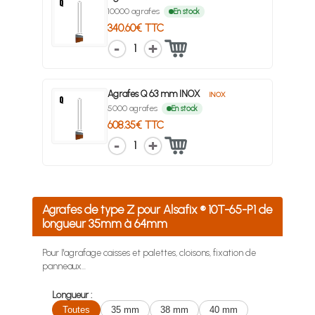
10000 agrafes
En stock
340.60€ TTC
1
Agrafes Q 63 mm INOX
INOX
5000 agrafes
En stock
608.35€ TTC
1
Agrafes de type Z pour Alsafix ® 10T-65-P1 de
longueur 35mm à 64mm
Pour l'agrafage caisses et palettes, cloisons, fixation de
panneaux...
Longueur :
Toutes
35 mm
38 mm
40 mm