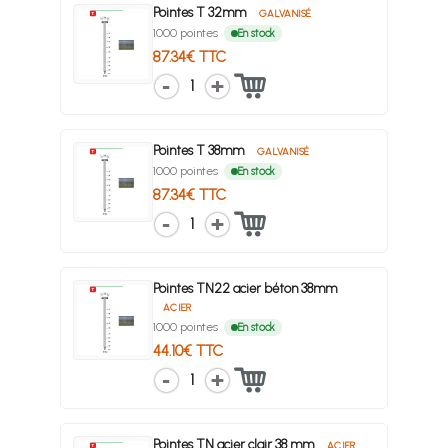
Pointes T 32mm
GALVANISÉ
1000 pointes
En stock
87.34€ TTC
1
Pointes T 38mm
GALVANISÉ
1000 pointes
En stock
87.34€ TTC
1
Pointes TN22 acier béton 38mm
ACIER
1000 pointes
En stock
44.10€ TTC
1
Pointes TN acier clair 38 mm
ACIER