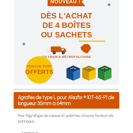
NOUVEAU !
DÈS L'ACHAT
DE 4 BOÎTES
OU SACHETS
EN FRANCE MÉTROPOLITAINE
FRAIS DE PORT
OFFERTS
Achetez 4 sachets ou boîtes d'agrafes ou de pointes et nous 
Agrafes de type L pour Alsafix ® 10T-65-P1 de
longueur 35mm à 64mm
Pour l'agrafage de caisses et palettes, cloisons, fixation de
panneaux...