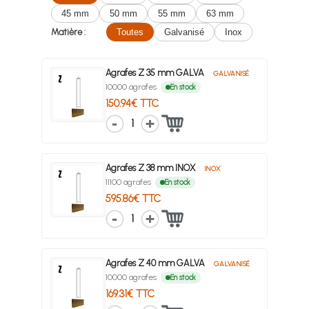
45 mm
50 mm
55 mm
63 mm
Matière :
Toutes
Galvanisé
Inox
Agrafes Z 35 mm GALVA
GALVANISÉ
10000 agrafes
En stock
150.94€ TTC
1
Agrafes Z 38 mm INOX
INOX
11100 agrafes
En stock
595.86€ TTC
1
Agrafes Z 40 mm GALVA
GALVANISÉ
10000 agrafes
En stock
169.31€ TTC