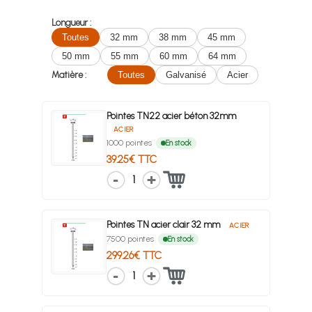
Longueur :
Toutes
32 mm
38 mm
45 mm
50 mm
55 mm
60 mm
64 mm
Matière :
Toutes
Galvanisé
Acier
Pointes TN22 acier béton 32mm
ACIER
1000 pointes
En stock
39.25€ TTC
1
Pointes TN acier clair 32 mm
ACIER
7500 pointes
En stock
299.26€ TTC
1