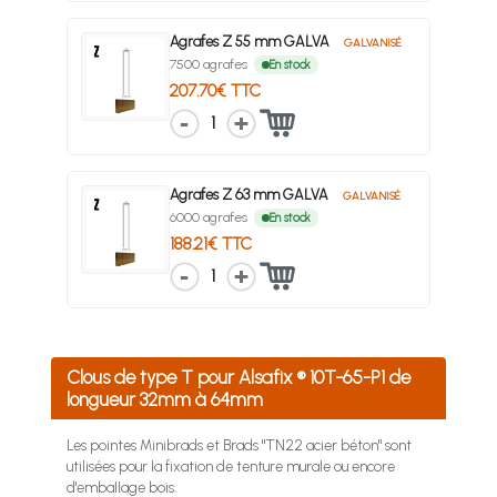
Agrafes Z 55 mm GALVA
GALVANISÉ
7500 agrafes
En stock
207.70€ TTC
1
Agrafes Z 63 mm GALVA
GALVANISÉ
6000 agrafes
En stock
188.21€ TTC
1
Clous de type T pour Alsafix ® 10T-65-P1 de
longueur 32mm à 64mm
Les pointes Minibrads et Brads "TN22 acier béton" sont
utilisées pour la fixation de tenture murale ou encore
d'emballage bois.