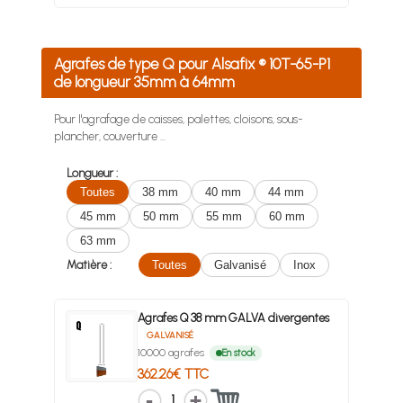
Agrafes de type Q pour Alsafix ® 10T-65-P1
de longueur 35mm à 64mm
Pour l'agrafage de caisses, palettes, cloisons, sous-
plancher, couverture …
Longueur :
Toutes
38 mm
40 mm
44 mm
45 mm
50 mm
55 mm
60 mm
63 mm
Matière :
Toutes
Galvanisé
Inox
Agrafes Q 38 mm GALVA divergentes
GALVANISÉ
10000 agrafes
En stock
362.26€ TTC
1