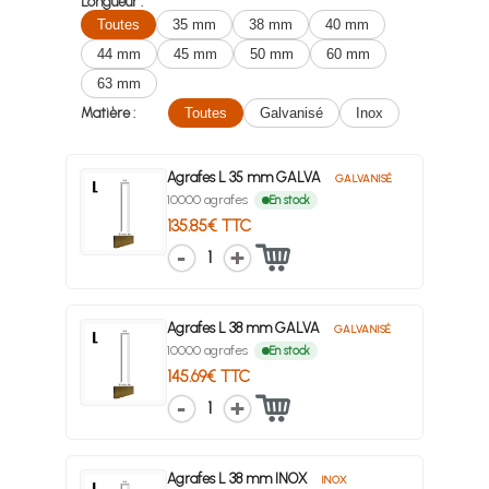
Longueur :
Toutes
35 mm
38 mm
40 mm
44 mm
45 mm
50 mm
60 mm
63 mm
Matière :
Toutes
Galvanisé
Inox
Agrafes L 35 mm GALVA
GALVANISÉ
10000 agrafes
En stock
135.85€ TTC
1
Agrafes L 38 mm GALVA
GALVANISÉ
10000 agrafes
En stock
145.69€ TTC
1
Agrafes L 38 mm INOX
INOX