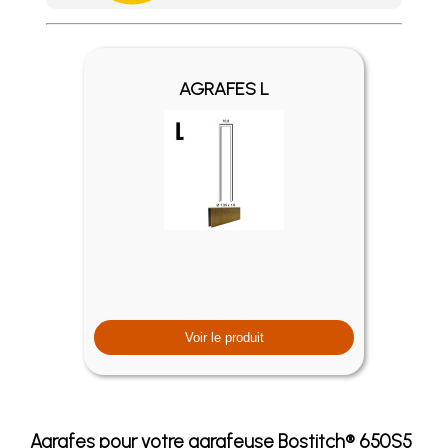
Achetez 4 sachets ou boîtes d'agrafes ou de pointes et nous 
AGRAFES L
Voir le produit
Agrafes pour votre agrafeuse Bostitch® 650S5