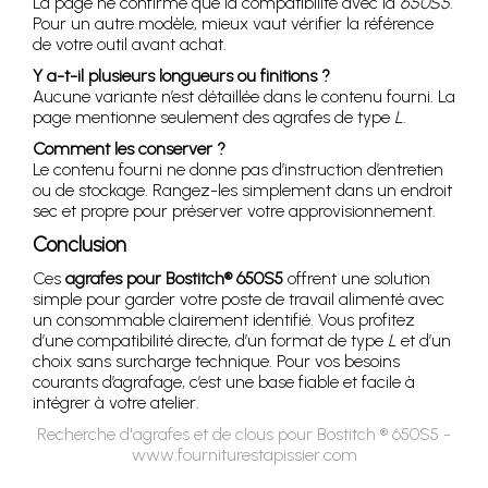
La page ne confirme que la compatibilité avec la
650S5
.
Pour un autre modèle, mieux vaut vérifier la référence
de votre outil avant achat.
Y a-t-il plusieurs longueurs ou finitions ?
Aucune variante n’est détaillée dans le contenu fourni. La
page mentionne seulement des agrafes de type
L
.
Comment les conserver ?
Le contenu fourni ne donne pas d’instruction d’entretien
ou de stockage. Rangez-les simplement dans un endroit
sec et propre pour préserver votre approvisionnement.
Conclusion
Ces
agrafes pour Bostitch® 650S5
offrent une solution
simple pour garder votre poste de travail alimenté avec
un consommable clairement identifié. Vous profitez
d’une compatibilité directe, d’un format de type
L
et d’un
choix sans surcharge technique. Pour vos besoins
courants d’agrafage, c’est une base fiable et facile à
intégrer à votre atelier.
Recherche d'agrafes et de clous pour Bostitch ® 650S5 -
www.fourniturestapissier.com