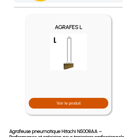
Achetez 4 sachets ou boîtes d'agrafes ou de pointes et nous 
AGRAFES L
Voir le produit
Agrafeuse pneumatique Hitachi N5008AA –