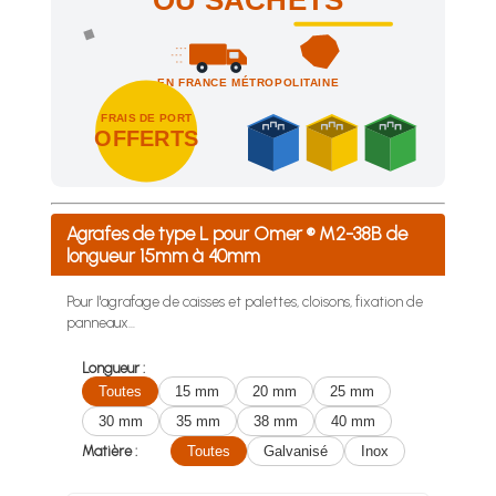
OU SACHETS
EN FRANCE MÉTROPOLITAINE
FRAIS DE PORT
OFFERTS
Achetez 4 sachets ou boîtes d'agrafes ou de pointes et nous 
Agrafes de type L pour Omer ® M2-38B de
longueur 15mm à 40mm
Pour l'agrafage de caisses et palettes, cloisons, fixation de
panneaux...
Longueur :
Toutes
15 mm
20 mm
25 mm
30 mm
35 mm
38 mm
40 mm
Matière :
Toutes
Galvanisé
Inox