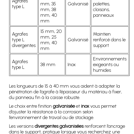
Agrafes
mm, 35
Galvanisé
palettes,
type L
mm, 38
cloisons,
mm, 40
panneaux
mm
15 mm, 20
Agrafes
Maintien
mm, 25
type L
Galvanisé
renforcé dans le
mm, 40
divergentes
support
mm
Environnements
Agrafes
38 mm
Inox
exigeants ou
type L
humides
Les longueurs de 15 à 40 mm vous aident à adapter la
pénétration de l’agrafe à l’épaisseur du matériau à fixer,
du panneau fin à la caisse robuste.
Le choix entre finition
galvanisée
et
inox
vous permet
d’ajuster la résistance à la corrosion selon
l’environnement de travail ou de stockage.
Les versions
divergentes galvanisées
renforcent l’ancrage
dans le support, pratique lorsque vous recherchez une