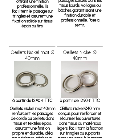
passages solides dans les
offrant une finition
tissus lourds, voilages ou
professionnelle. Ils
bâches, garantissant une
facilitent le passage sur
finition durable et
tringles et assurent une
professionnelle. Pose à
fixation solide sur tissus
sertir.
épais ou fins.
Oeillets Nickel mat Ø
Oeillets Nickel Ø
40mm
40mm
à partir de 12.90 € TTC
à partir de 12.90 € TTC
Oeillets nickel mat 40mm
Œillets nickel Ø40 mm
renforcent les passages
conçus pour renforcer et
de corde ou œillets dans
sécuriser les ouvertures
tissus et textiles épais,
dans tissus ou matériaux
assurant une finition
légers, facilitant la fixation
propre et durable, idéal
sur tringles ou supports