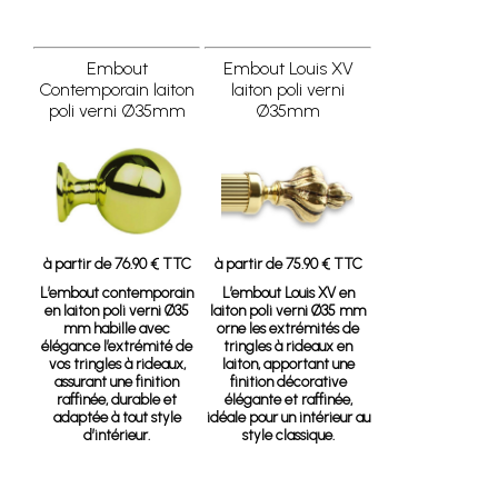
Embout
Embout Louis XV
Contemporain laiton
laiton poli verni
poli verni Ø35mm
Ø35mm
à partir de 76.90 € TTC
à partir de 75.90 € TTC
L’embout contemporain
L’embout Louis XV en
en laiton poli verni Ø35
laiton poli verni Ø35 mm
mm habille avec
orne les extrémités de
élégance l’extrémité de
tringles à rideaux en
vos tringles à rideaux,
laiton, apportant une
assurant une finition
finition décorative
raffinée, durable et
élégante et raffinée,
adaptée à tout style
idéale pour un intérieur au
d’intérieur.
style classique.