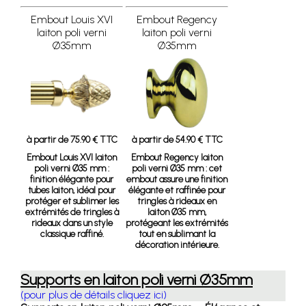
Embout Louis XVI
Embout Regency
laiton poli verni
laiton poli verni
Ø35mm
Ø35mm
à partir de 75.90 € TTC
à partir de 54.90 € TTC
Embout Louis XVI laiton
Embout Regency laiton
poli verni Ø35 mm
:
poli verni Ø35 mm :
cet
finition élégante pour
embout assure une finition
tubes laiton, idéal pour
élégante et raffinée pour
protéger et sublimer les
tringles à rideaux en
extrémités de tringles à
laiton Ø35 mm,
rideaux dans un style
protégeant les extrémités
classique raffiné.
tout en sublimant la
décoration intérieure.
Supports en laiton poli verni Ø35mm
(pour plus de détails cliquez ici)