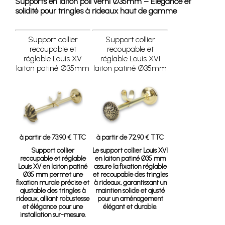
Supports en laiton poli verni Ø35mm – Élégance et
solidité pour tringles à rideaux haut de gamme
Support collier
Support collier
recoupable et
recoupable et
réglable Louis XV
réglable Louis XVI
laiton patiné Ø35mm
laiton patiné Ø35mm
à partir de 73.90 € TTC
à partir de 72.90 € TTC
Support collier
Le support collier Louis XVI
recoupable et réglable
en laiton patiné Ø35 mm
Louis XV en laiton patiné
assure la fixation réglable
Ø35 mm
permet une
et recoupable des tringles
fixation murale précise et
à rideaux, garantissant un
ajustable des tringles à
maintien solide et ajusté
rideaux, alliant robustesse
pour un aménagement
et élégance pour une
élégant et durable.
installation sur-mesure.