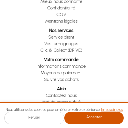
Mieux nous connaître
Confidentialité
CGV
Mentions légales
Nos services
Service client
Vos témoignages
Clic & Collect (DRIVE)
Votre commande
Informations commande
Moyens de paiement
Suivre vos achats
Aide
Contactez nous
Mot de passe oublié
Je me rétracte
Nous utilisons des cookies pour améliorer votre expérience.
En savoir plus
Accepter
Refuser
Je me rétracte