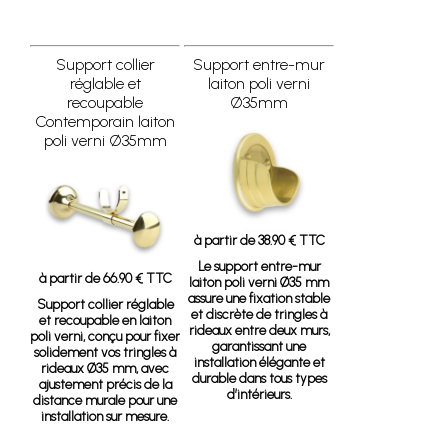
Support collier
Support entre-mur
réglable et
laiton poli verni
recoupable
Ø35mm
Contemporain laiton
poli verni Ø35mm
à partir de 38.90 € TTC
Le support entre-mur
à partir de 66.90 € TTC
laiton poli verni Ø35 mm
assure une fixation stable
Support collier réglable
et discrète de tringles à
et recoupable en laiton
rideaux entre deux murs,
poli verni, conçu pour fixer
garantissant une
solidement vos tringles à
installation élégante et
rideaux Ø35 mm, avec
durable dans tous types
ajustement précis de la
d’intérieurs.
distance murale pour une
installation sur mesure.