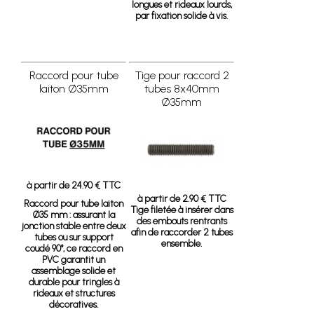
longues et rideaux lourds,
par fixation solide à vis.
Raccord pour tube
Tige pour raccord 2
laiton Ø35mm
tubes 8x40mm
Ø35mm
à partir de 24.90 € TTC
à partir de 2.90 € TTC
Raccord pour tube laiton
Tige filetée à insérer dans
Ø35 mm
: assurant la
des embouts rentrants
jonction stable entre deux
afin de raccorder 2 tubes
tubes ou sur support
ensemble.
coudé 90°, ce raccord en
PVC garantit un
assemblage solide et
durable pour tringles à
rideaux et structures
décoratives.