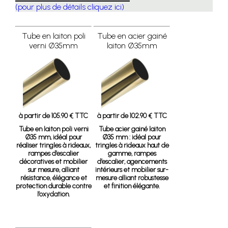
(pour plus de détails cliquez ici)
Tube en laiton poli
Tube en acier gainé
verni Ø35mm
laiton Ø35mm
à partir de 105.90 € TTC
à partir de 102.90 € TTC
Tube en laiton poli verni
Tube acier gainé laiton
Ø35 mm, idéal pour
Ø35 mm
: idéal pour
réaliser tringles à rideaux,
tringles à rideaux haut de
rampes d’escalier
gamme, rampes
décoratives et mobilier
d’escalier, agencements
sur mesure, alliant
intérieurs et mobilier sur-
résistance, élégance et
mesure alliant robustesse
protection durable contre
et finition élégante.
l’oxydation.