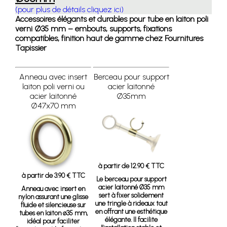
(pour plus de détails cliquez ici)
Accessoires élégants et durables pour tube en laiton poli
verni Ø35 mm – embouts, supports, fixations
compatibles, finition haut de gamme chez Fournitures
Tapissier
Anneau avec insert
Berceau pour support
laiton poli verni ou
acier laitonné
acier laitonné
Ø35mm
Ø47x70 mm
à partir de 12.90 € TTC
à partir de 3.90 € TTC
Le berceau pour support
acier laitonné Ø35 mm
Anneau avec insert en
sert à fixer solidement
nylon assurant une glisse
une tringle à rideaux tout
fluide et silencieuse sur
en offrant une esthétique
tubes en laiton ø35 mm,
élégante. Il facilite
idéal pour faciliter