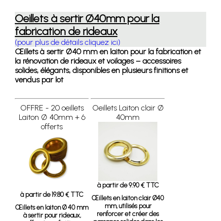
Oeillets à sertir Ø40mm pour la
fabrication de rideaux
(pour plus de détails cliquez ici)
Œillets à sertir Ø40 mm en laiton pour la fabrication et
la rénovation de rideaux et voilages – accessoires
solides, élégants, disponibles en plusieurs finitions et
vendus par lot
OFFRE - 20 oeillets
Oeillets Laiton clair Ø
Laiton Ø 40mm + 6
40mm
offerts
à partir de 9.90 € TTC
à partir de 19.80 € TTC
Œillets en laiton clair Ø40
mm, utilisés pour
Œillets en laiton Ø 40 mm
renforcer et créer des
à sertir pour rideaux,