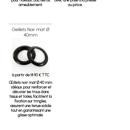
pour rideaux, bâches ou
avec une pose à la presse
ameublement.
ou pince.
Oeillets Noir mat Ø
40mm
à partir de 14.90 € TTC
Œillets noir mat Ø 40 mm
: idéaux pour renforcer et
décorer les trous dans
tissus et toiles, facilitent la
fixation sur tringles,
assurent une tenue solide
tout en garantissant une
glisse optimale.