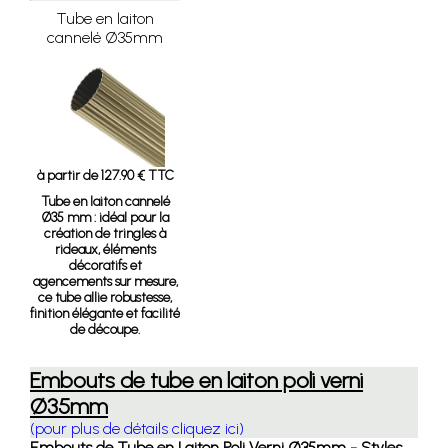
Tube en laiton
cannelé Ø35mm
à partir de 127.90 € TTC
Tube en laiton cannelé
Ø35 mm
: idéal pour la
création de tringles à
rideaux, éléments
décoratifs et
agencements sur mesure,
ce tube allie robustesse,
finition élégante et facilité
de découpe.
Embouts de tube en laiton poli verni
Ø35mm
(pour plus de détails cliquez ici)
Embouts de Tube en Laiton Poli Verni Ø35mm - Styles