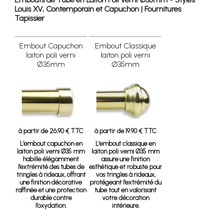
Louis XV, Contemporain et Capuchon | Fournitures
Tapissier
Embout Capuchon
Embout Classique
laiton poli verni
laiton poli verni
Ø35mm
Ø35mm
à partir de 26.90 € TTC
à partir de 19.90 € TTC
L’embout capuchon en
L'embout classique en
laiton poli verni Ø35 mm
laiton poli verni Ø35 mm
habille élégamment
assure une finition
l’extrémité des tubes de
esthétique et robuste pour
tringles à rideaux, offrant
vos tringles à rideaux,
une finition décorative
protégeant l’extrémité du
raffinée et une protection
tube tout en valorisant
durable contre
votre décoration
l’oxydation.
intérieure.