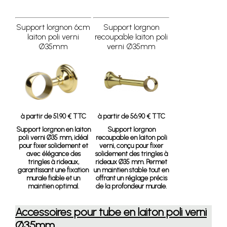
Support lorgnon 6cm
Support lorgnon
laiton poli verni
recoupable laiton poli
Ø35mm
verni Ø35mm
à partir de 51.90 € TTC
à partir de 56.90 € TTC
Support lorgnon en laiton
Support lorgnon
poli verni Ø35 mm, idéal
recoupable en laiton poli
pour fixer solidement et
verni, conçu pour fixer
avec élégance des
solidement des tringles à
tringles à rideaux,
rideaux Ø35 mm. Permet
garantissant une fixation
un maintien stable tout en
murale fiable et un
offrant un réglage précis
maintien optimal.
de la profondeur murale.
Accessoires pour tube en laiton poli verni
Ø35mm