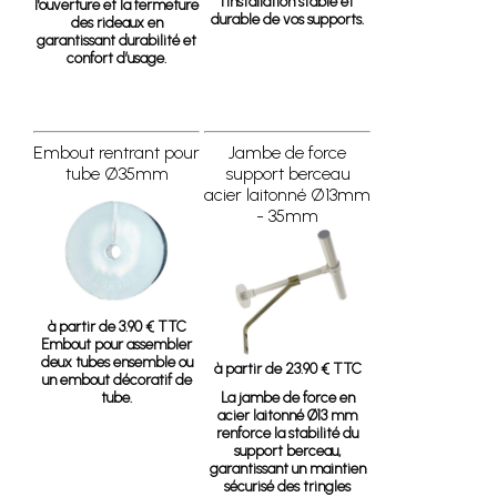
l’installation stable et
l'ouverture et la fermeture
durable de vos supports.
des rideaux en
garantissant durabilité et
confort d’usage.
Embout rentrant pour
Jambe de force
tube Ø35mm
support berceau
acier laitonné Ø13mm
- 35mm
à partir de 3.90 € TTC
Embout pour assembler
deux tubes ensemble ou
à partir de 23.90 € TTC
un embout décoratif de
tube.
La jambe de force en
acier laitonné Ø13 mm
renforce la stabilité du
support berceau,
garantissant un maintien
sécurisé des tringles