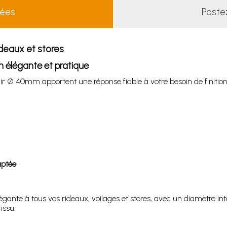
lées
Poste
ideaux et stores
on élégante et pratique
clair Ø 40mm apportent une réponse fiable à votre besoin de finitio
aptée
élégante à tous vos rideaux, voilages et stores, avec un diamètre
issu.