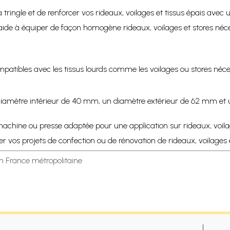
 la tringle et de renforcer vos rideaux, voilages et tissus épais avec 
aide à équiper de façon homogène rideaux, voilages et stores néce
patibles avec les tissus lourds comme les voilages ou stores nécess
diamètre intérieur de 40 mm, un diamètre extérieur de 62 mm et un
ne machine ou presse adaptée pour une application sur rideaux, voilag
 vos projets de confection ou de rénovation de rideaux, voilages et
en France métropolitaine