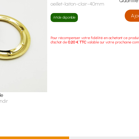
Quanti
oeillet-laiton-clair-40mm
Ajo
Article disponible
Pour récompenser votre fidélité en achetant ce produi
d'achat de
0.20 € TTC
valable sur votre prochaine co
le
ndir