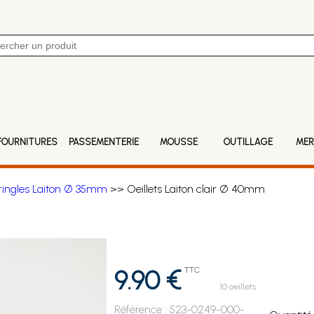
FOURNITURES
PASSEMENTERIE
MOUSSE
OUTILLAGE
MER
ringles Laiton Ø 35mm
>> Oeillets Laiton clair Ø 40mm
9.90 €
TTC
10 oeillets
Référence :
523-0249-000-