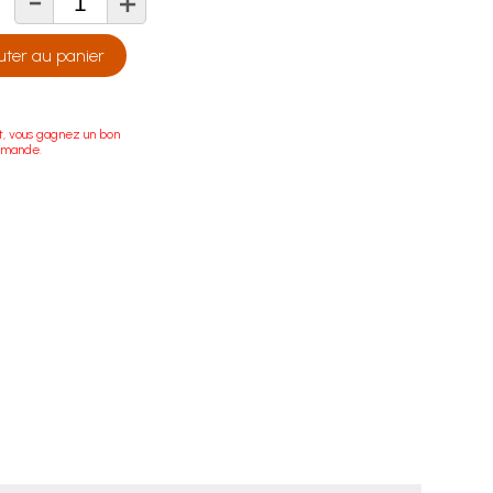
-
+
té
uter au panier
t, vous gagnez un bon
mmande.