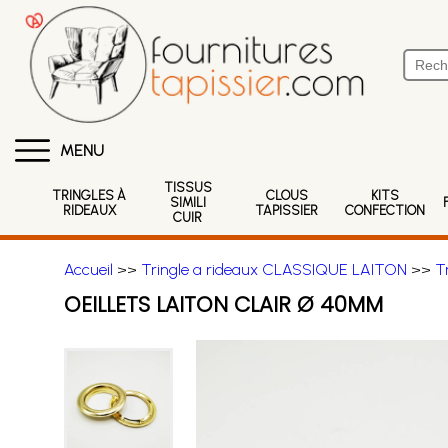
MENU
TISSUS
TRINGLES À
CLOUS
KITS
SIMILI
RIDEAUX
TAPISSIER
CONFECTION
CUIR
Accueil
>>
Tringle a rideaux CLASSIQUE LAITON
>>
T
OEILLETS LAITON CLAIR Ø 40MM