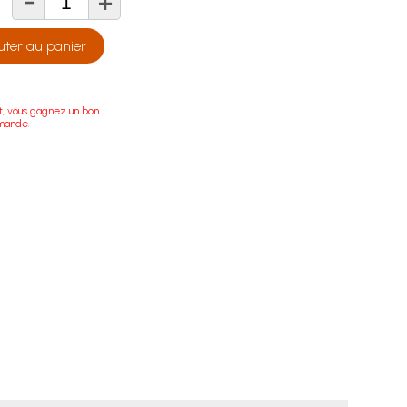
-
+
té
uter au panier
t, vous gagnez un bon
mande.