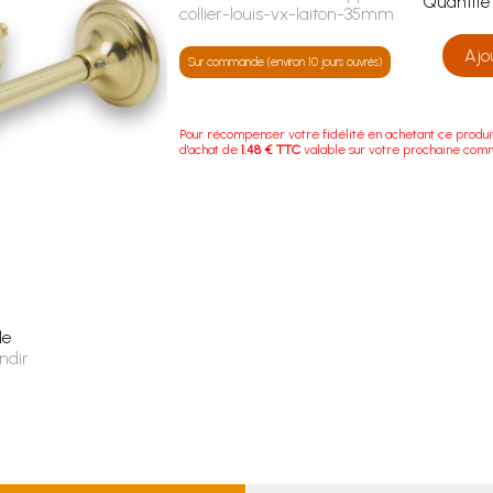
Quanti
collier-louis-vx-laiton-35mm
Ajo
Sur commande (environ 10 jours ouvrés)
Pour récompenser votre fidélité en achetant ce produi
d'achat de
1.48 € TTC
valable sur votre prochaine com
le
ndir