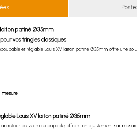
lées
Poste
V laiton patiné Ø35mm
pour vos tringles classiques
er recoupable et réglable Louis XV laiton patiné Ø35mm offre une s
r mesure
 réglable Louis XV laiton patiné Ø35mm
c un retour de 15 cm recoupable, offrant un ajustement sur mesu