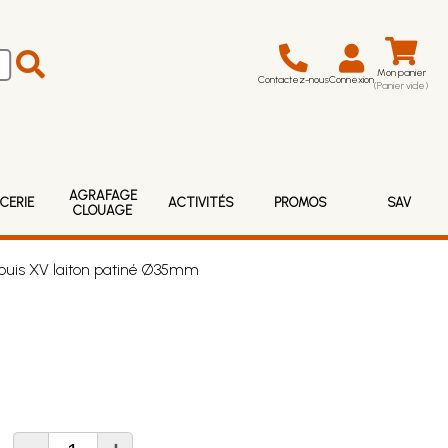
Mon panier
Contactez-nous
Connexion
(Panier vide)
AGRAFAGE
CERIE
ACTIVITÉS
PROMOS
SAV
CLOUAGE
 Louis XV laiton patiné Ø35mm