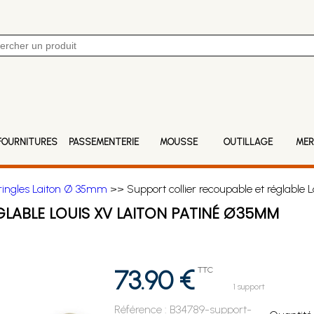
FOURNITURES
PASSEMENTERIE
MOUSSE
OUTILLAGE
MER
ringles Laiton Ø 35mm
>> Support collier recoupable et réglable
GLABLE LOUIS XV LAITON PATINÉ Ø35MM
73.90 €
TTC
1 support
Référence :
B34789-support-