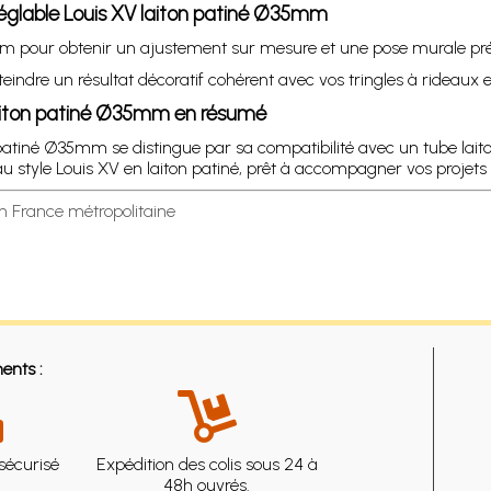
réglable Louis XV laiton patiné Ø35mm
mm pour obtenir un ajustement sur mesure et une pose murale pré
r atteindre un résultat décoratif cohérent avec vos tringles à rideaux
 laiton patiné Ø35mm en résumé
on patiné Ø35mm se distingue par sa compatibilité avec un tube l
au style Louis XV en laiton patiné, prêt à accompagner vos projet
en France métropolitaine
ents :
sécurisé
Expédition des colis sous 24 à
48h ouvrés.