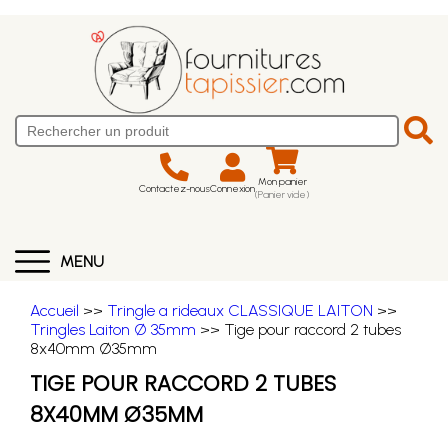
Mon panier
Contactez-nous
Connexion
(Panier vide)
MENU
Accueil
>>
Tringle a rideaux CLASSIQUE LAITON
>>
Tringles Laiton Ø 35mm
>> Tige pour raccord 2 tubes
8x40mm Ø35mm
TIGE POUR RACCORD 2 TUBES
8X40MM Ø35MM