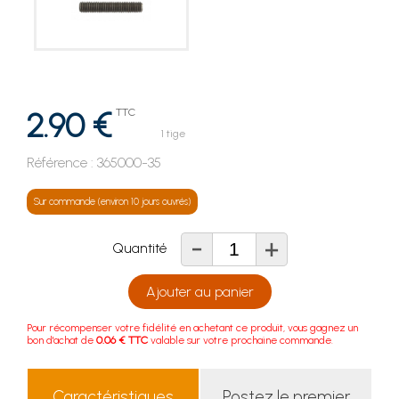
2.90 €
TTC
1 tige
Référence :
365000-35
Sur commande (environ 10 jours ouvrés)
-
+
Quantité
Ajouter au panier
Pour récompenser votre fidélité en achetant ce produit, vous gagnez un
bon d'achat de
0.06 € TTC
valable sur votre prochaine commande.
Caractéristiques
Postez le premier