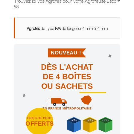
Trouvez ici vos Agrafes pour votre Agrafeuse Esco ®
58
Agrafes
de type
PM
de longueur 4 mm à 14 mm.
NOUVEAU !
DÈS L'ACHAT
DE 4 BOÎTES
OU SACHETS
EN FRANCE MÉTROPOLITAINE
FRAIS DE PORT
OFFERTS