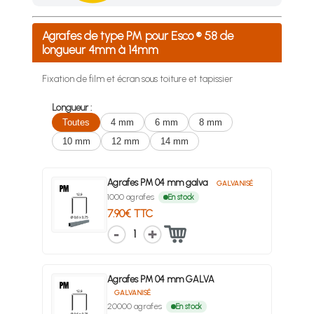
Achetez 4 sachets ou boîtes d'agrafes ou de pointes et nous 
Agrafes de type PM pour Esco ® 58 de
longueur 4mm à 14mm
Fixation de film et écran sous toiture et tapissier
Longueur :
Toutes
4 mm
6 mm
8 mm
10 mm
12 mm
14 mm
Agrafes PM 04 mm galva
GALVANISÉ
1000 agrafes
En stock
7.90€ TTC
1
Agrafes PM 04 mm GALVA
GALVANISÉ
20000 agrafes
En stock