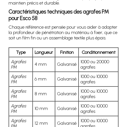
maintien précis et durable.
Caractéristiques techniques des agrafes PM
pour Esco 58
Chaque référence est pensée pour vous aider à adapter
la profondeur de pénétration au matériau à fixer, que ce
soit un film fin ou un assemblage textile plus épais.
Type
Longueur
Finition
Conditionnement
Agrafes
1000 ou 20000
4 mm
Galvanisé
PM
agrafes
Agrafes
1000 ou 10000
6 mm
Galvanisé
PM
agrafes
Agrafes
1000 ou 10000
8 mm
Galvanisé
PM
agrafes
Agrafes
1000 ou 10000
10 mm
Galvanisé
PM
agrafes
Agrafes
1000 ou 10000
12 mm
Galvanisé
PM
agrafes