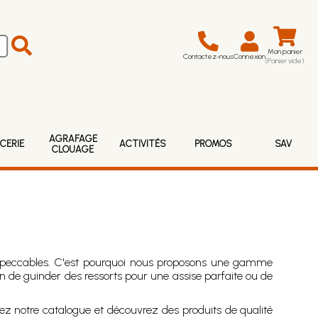
Mon panier
Contactez-nous
Connexion
(Panier vide)
AGRAFAGE
CERIE
ACTIVITÉS
PROMOS
SAV
CLOUAGE
impeccables. C'est pourquoi nous proposons une gamme
 de guinder des ressorts pour une assise parfaite ou de
ez notre catalogue et découvrez des produits de qualité