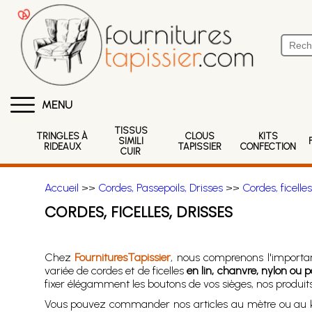
MENU
TISSUS
TRINGLES À
CLOUS
KITS
SIMILI
RIDEAUX
TAPISSIER
CONFECTION
CUIR
Accueil
>>
Cordes, Passepoils, Drisses
>>
Cordes, ficelles
CORDES, FICELLES, DRISSES
Chez
FournituresTapissier
, nous comprenons l'importa
variée de cordes et de ficelles
en lin, chanvre, nylon ou p
fixer élégamment les boutons de vos sièges, nos produit
Vous pouvez commander nos articles au mètre ou au kilo