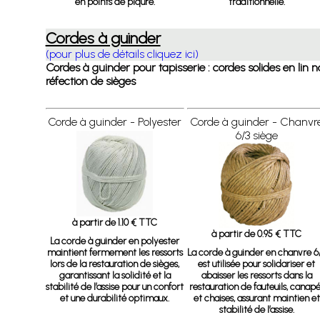
en points de piqûre.
traditionnelle.
Cordes à guinder
(pour plus de détails cliquez ici)
Cordes à guinder pour tapisserie : cordes solides en lin n
réfection de sièges
Corde à guinder - Polyester
Corde à guinder - Chanvr
6/3 siège
à partir de 1.10 € TTC
à partir de 0.95 € TTC
La corde à guinder en polyester
maintient fermement les ressorts
La corde à guinder en chanvre 6
lors de la restauration de sièges,
est utilisée pour solidariser et
garantissant la solidité et la
abaisser les ressorts dans la
stabilité de l’assise pour un confort
restauration de fauteuils, canap
et une durabilité optimaux.
et chaises, assurant maintien et
stabilité de l’assise.