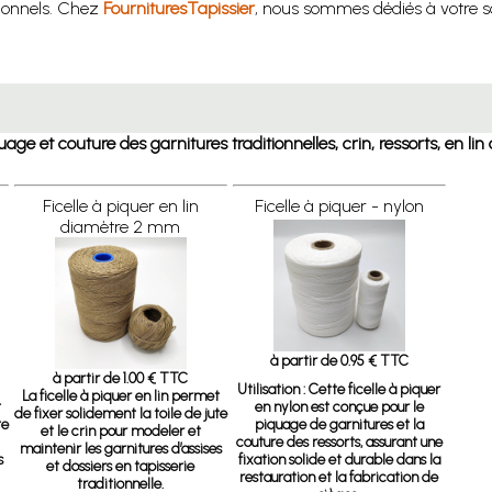
tionnels. Chez
FournituresTapissier
, nous sommes dédiés à votre sa
quage et couture des garnitures traditionnelles, crin, ressorts, en li
Ficelle à piquer en lin
Ficelle à piquer - nylon
diamètre 2 mm
à partir de 0.95 € TTC
à partir de 1.00 € TTC
Utilisation :
Cette ficelle à piquer
La ficelle à piquer en lin permet
t
en nylon est conçue pour le
de fixer solidement la toile de jute
te
piquage de garnitures et la
et le crin pour modeler et
couture des ressorts, assurant une
maintenir les garnitures d’assises
s
fixation solide et durable dans la
et dossiers en tapisserie
restauration et la fabrication de
traditionnelle.