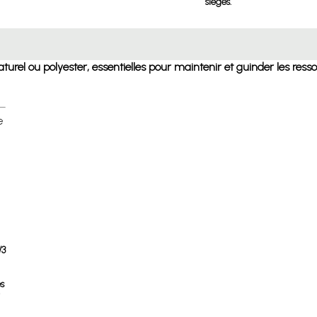
sièges.
aturel ou polyester, essentielles pour maintenir et guinder les ress
e
/3
és