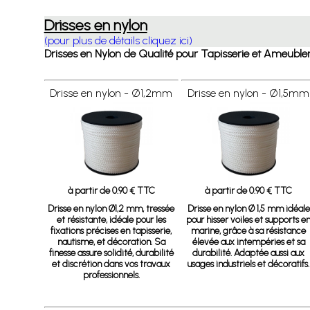
Drisses en nylon
(pour plus de détails cliquez ici)
Drisses en Nylon de Qualité pour Tapisserie et Ameublem
Drisse en nylon - Ø1,2mm
Drisse en nylon - Ø1,5mm
à partir de 0.90 € TTC
à partir de 0.90 € TTC
Drisse en nylon Ø1,2 mm, tressée
Drisse en nylon Ø 1,5 mm
idéale
et résistante, idéale pour les
pour hisser voiles et supports e
fixations précises en tapisserie,
marine, grâce à sa résistance
nautisme, et décoration. Sa
élevée aux intempéries et sa
finesse assure solidité, durabilité
durabilité. Adaptée aussi aux
et discrétion dans vos travaux
usages industriels et décoratifs.
professionnels.