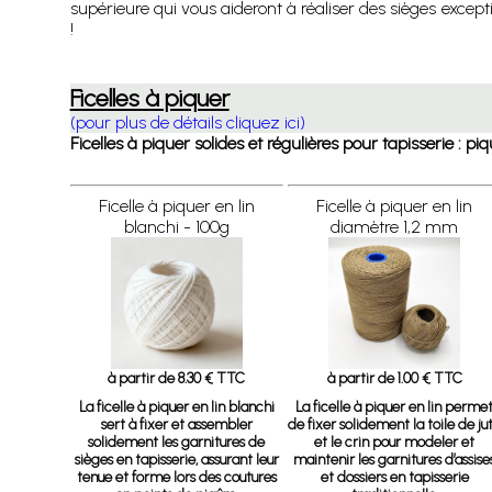
supérieure qui vous aideront à réaliser des sièges excep
!
Ficelles à piquer
(pour plus de détails cliquez ici)
Ficelles à piquer solides et régulières pour tapisserie : pi
Ficelle à piquer en lin
Ficelle à piquer en lin
blanchi - 100g
diamètre 1,2 mm
à partir de 8.30 € TTC
à partir de 1.00 € TTC
La ficelle à piquer en lin blanchi
La ficelle à piquer en lin perme
sert à fixer et assembler
de fixer solidement la toile de ju
solidement les garnitures de
et le crin pour modeler et
sièges en tapisserie, assurant leur
maintenir les garnitures d’assise
tenue et forme lors des coutures
et dossiers en tapisserie