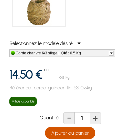
Sélectionnez le modèle désiré
Corde chanvre 6/3 siège || Qté : 0.5 Kg
14.50 €
TTC
0.5 Kg
Référence :
corde-guinder-lin-63-0.5kg
Article disponible
-
+
Quantité
Ajouter au panier