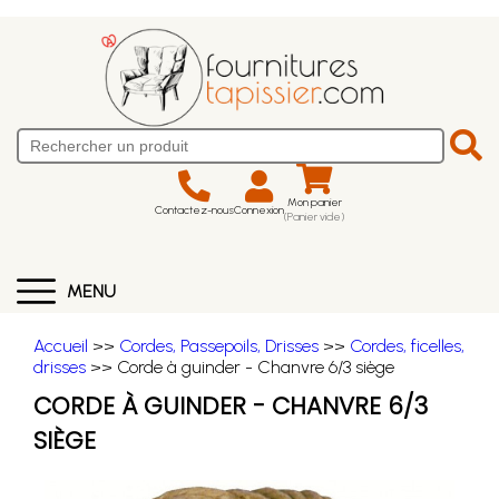
Mon panier
Contactez-nous
Connexion
(Panier vide)
MENU
Accueil
>>
Cordes, Passepoils, Drisses
>>
Cordes, ficelles,
drisses
>> Corde à guinder - Chanvre 6/3 siège
CORDE À GUINDER - CHANVRE 6/3
SIÈGE