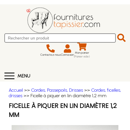
Mon panier
Contactez-nous
Connexion
(Panier vide)
MENU
Accueil
>>
Cordes, Passepoils, Drisses
>>
Cordes, ficelles,
drisses
>> Ficelle à piquer en lin diamètre 1,2 mm
FICELLE À PIQUER EN LIN DIAMÈTRE 1,2
MM