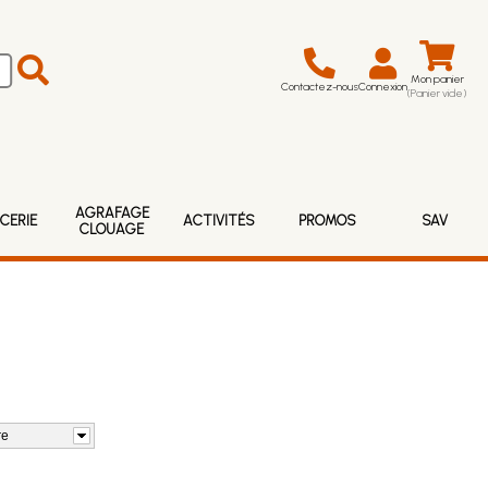
Mon panier
Contactez-nous
Connexion
(Panier vide)
AGRAFAGE
CERIE
ACTIVITÉS
PROMOS
SAV
CLOUAGE
re