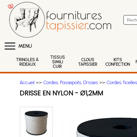
MENU
TISSUS
TRINGLES À
CLOUS
KITS
SIMILI
RIDEAUX
TAPISSIER
CONFECTION
CUIR
Accueil
>>
Cordes, Passepoils, Drisses
>>
Cordes, ficelles
DRISSE EN NYLON - Ø1,2MM