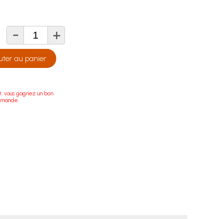
-
+
té
uter au panier
t, vous gagnez un bon
mmande.