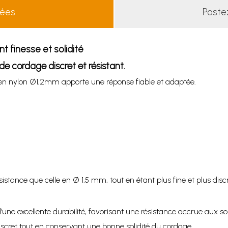
lées
Poste
t finesse et solidité
e cordage discret et résistant.
e en nylon Ø1,2mm apporte une réponse fiable et adaptée.
istance que celle en Ø 1,5 mm, tout en étant plus fine et plus discr
ne excellente durabilité, favorisant une résistance accrue aux soll
discret tout en conservant une bonne solidité du cordage.