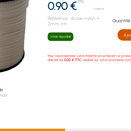
0.90 €
TTC
1 mètre
Référence :
drisse-nylon-1-
Quanti
2mm-1m
Ajo
Article disponible
Pour récompenser votre fidélité en achetant ce produi
d'achat de
0.02 € TTC
valable sur votre prochaine co
le
ndir