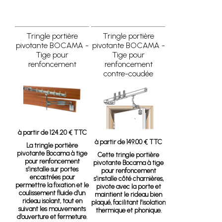
Tringle portière
Tringle portière
pivotante BOCAMA -
pivotante BOCAMA -
Tige pour
Tige pour
renfoncement
renfoncement
contre-coudée
à partir de 124.20 € TTC
à partir de 149.00 € TTC
La tringle portière
pivotante Bocama à tige
Cette tringle portière
pour renfoncement
pivotante Bocama à tige
s’installe sur portes
pour renfoncement
encastrées pour
s’installe côté charnières,
permettre la fixation et le
pivote avec la porte et
coulissement fluide d’un
maintient le rideau bien
rideau isolant, tout en
plaqué, facilitant l’isolation
suivant les mouvements
thermique et phonique.
d’ouverture et fermeture.