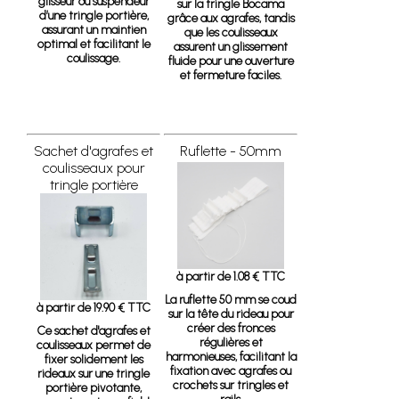
glisseur ou suspendeur
sur la tringle Bocama
d’une tringle portière,
grâce aux agrafes, tandis
assurant un maintien
que les coulisseaux
optimal et facilitant le
assurent un glissement
coulissage.
fluide pour une ouverture
et fermeture faciles.
Sachet d'agrafes et
Ruflette - 50mm
coulisseaux pour
tringle portière
à partir de 1.08 € TTC
La ruflette 50 mm se coud
à partir de 19.90 € TTC
sur la tête du rideau pour
créer des fronces
Ce sachet d'agrafes et
régulières et
coulisseaux permet de
harmonieuses, facilitant la
fixer solidement les
fixation avec agrafes ou
rideaux sur une tringle
crochets sur tringles et
portière pivotante,