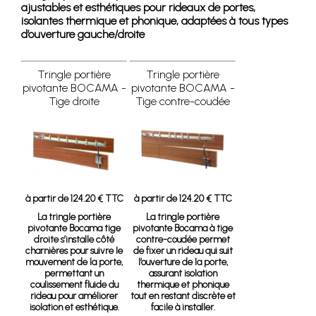
ajustables et esthétiques pour rideaux de portes,
isolantes thermique et phonique, adaptées à tous types
d’ouverture gauche/droite
Tringle portière
Tringle portière
pivotante BOCAMA -
pivotante BOCAMA -
Tige droite
Tige contre-coudée
à partir de 124.20 € TTC
à partir de 124.20 € TTC
La tringle portière
La tringle portière
pivotante Bocama tige
pivotante Bocama à tige
droite s’installe côté
contre-coudée permet
charnières pour suivre le
de fixer un rideau qui suit
mouvement de la porte,
l’ouverture de la porte,
permettant un
assurant isolation
coulissement fluide du
thermique et phonique
rideau pour améliorer
tout en restant discrète et
isolation et esthétique.
facile à installer.