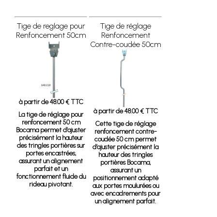
Tige de reglage pour
Tige de réglage
Renfoncement 50cm
Renfoncement
Contre-coudée 50cm
à partir de 48.00 € TTC
à partir de 48.00 € TTC
La tige de réglage pour
renfoncement 50 cm
Cette tige de réglage
Bocama permet d’ajuster
renfoncement contre-
précisément la hauteur
coudée 50 cm permet
des tringles portières sur
d’ajuster précisément la
portes encastrées,
hauteur des tringles
assurant un alignement
portières Bocama,
parfait et un
assurant un
fonctionnement fluide du
positionnement adapté
rideau pivotant.
aux portes moulurées ou
avec encadrements pour
un alignement parfait.