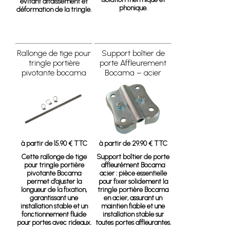
évitant affaissement et
phonique.
déformation de la tringle.
Rallonge de tige pour
Support boîtier de
tringle portière
porte Affleurement
pivotante bocama
Bocama – acier
à partir de 15.90 € TTC
à partir de 29.90 € TTC
Cette rallonge de tige
Support boîtier de porte
pour tringle portière
affleurément Bocama
pivotante Bocama
acier
: pièce essentielle
permet d’ajuster la
pour fixer solidement la
longueur de la fixation,
tringle portière Bocama
garantissant une
en acier, assurant un
installation stable et un
maintien fiable et une
fonctionnement fluide
installation stable sur
pour portes avec rideaux.
toutes portes affleurantes.