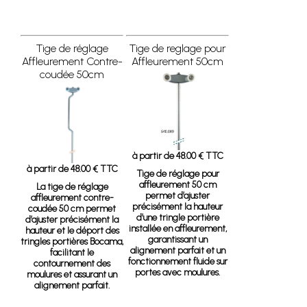
Tige de réglage
Tige de reglage pour
Affleurement Contre-
Affleurement 50cm
coudée 50cm
à partir de 48.00 € TTC
à partir de 48.00 € TTC
Tige de réglage pour
affleurement 50 cm
La tige de réglage
permet d’ajuster
affleurement contre-
précisément la hauteur
coudée 50 cm permet
d’une tringle portière
d’ajuster précisément la
installée en affleurement,
hauteur et le déport des
garantissant un
tringles portières Bocama,
alignement parfait et un
facilitant le
fonctionnement fluide sur
contournement des
portes avec moulures.
moulures et assurant un
alignement parfait.