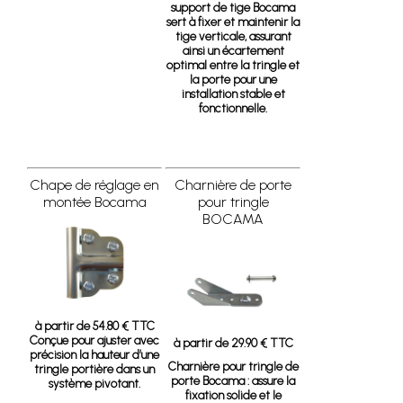
support de tige Bocama
sert à fixer et maintenir la
tige verticale, assurant
ainsi un écartement
optimal entre la tringle et
la porte pour une
installation stable et
fonctionnelle.
Chape de réglage en
Charnière de porte
montée Bocama
pour tringle
BOCAMA
à partir de 54.80 € TTC
Conçue pour ajuster avec
à partir de 29.90 € TTC
précision la hauteur d’une
Charnière pour tringle de
tringle portière dans un
porte Bocama
: assure la
système pivotant.
fixation solide et le