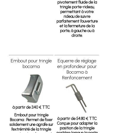
pivotement fluide de la
tringle porte-rideau,
permettant à votre
rideau de suivre
parfaitement l’ouverture
et la fermeture de la
porte, à gauche ou à
droite.
Embout pour tringle
Equerre de réglage
bocama
en profondeur pour
Bocama à
Renfoncement
à partir de 3.40 € TTC
Embout pour tringle
à partir de 54.80 € TTC
Bocama :
Permet de fixer
Conçue pour adapter la
solidement une agrafe sur
position de la tringle
l’extrémité de la tringle
portière lorsque la porte