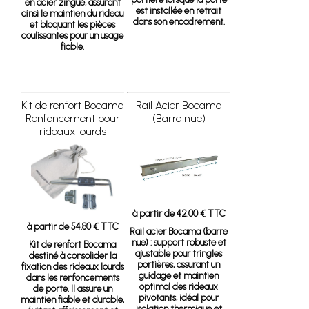
en acier zingué, assurant
est installée en retrait
ainsi le maintien du rideau
dans son encadrement.
et bloquant les pièces
coulissantes pour un usage
fiable.
Kit de renfort Bocama
Rail Acier Bocama
Renfoncement pour
(Barre nue)
rideaux lourds
à partir de 42.00 € TTC
à partir de 54.80 € TTC
Rail acier Bocama (barre
nue)
: support robuste et
Kit de renfort Bocama
ajustable pour tringles
destiné à consolider la
portières, assurant un
fixation des rideaux lourds
guidage et maintien
dans les renfoncements
optimal des rideaux
de porte. Il assure un
pivotants, idéal pour
maintien fiable et durable,
isolation thermique et