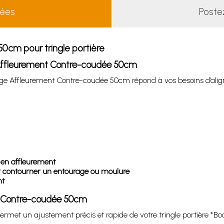
lées
Poste
0cm pour tringle portière
e Affleurement Contre-coudée 50cm
réglage Affleurement Contre-coudée 50cm répond à vos besoins d’al
 en affleurement
ur contourner un entourage ou moulure
nt
nt Contre-coudée 50cm
met un ajustement précis et rapide de votre tringle portière *B