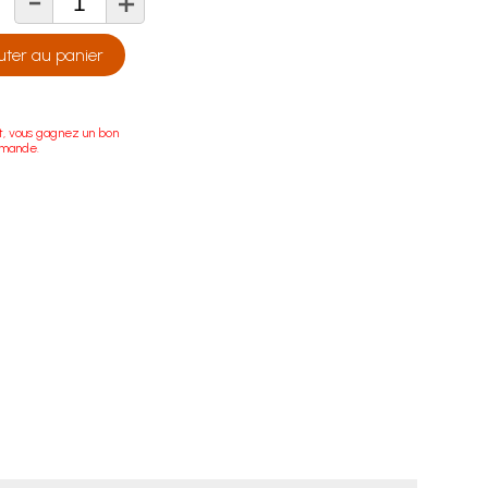
-
+
té
uter au panier
t, vous gagnez un bon
mmande.