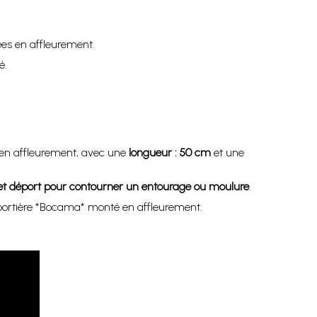
ées en affleurement.
é.
 en affleurement, avec une
longueur : 50 cm
et une
et déport pour contourner un entourage ou moulure
.
 portière *Bocama* monté en affleurement.