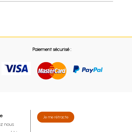
Paiement sécurisé :
de
Je me rétracte
ez nous