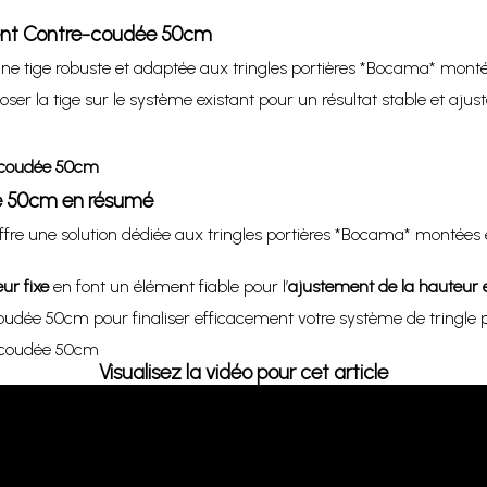
ment Contre-coudée 50cm
une tige robuste et adaptée aux tringles portières *Bocama* mont
er la tige sur le système existant pour un résultat stable et ajust
e-coudée 50cm
ée 50cm en résumé
fre une solution dédiée aux tringles portières *Bocama* montées
eur fixe
en font un élément fiable pour l’
ajustement de la hauteur 
oudée 50cm pour finaliser efficacement votre système de tringle
e-coudée 50cm
Visualisez la vidéo pour cet article