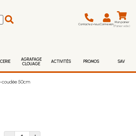
Mon panier
Contactez-nous
Connexion
(Panier vide)
AGRAFAGE
CERIE
ACTIVITÉS
PROMOS
SAV
CLOUAGE
re-coudée 50cm