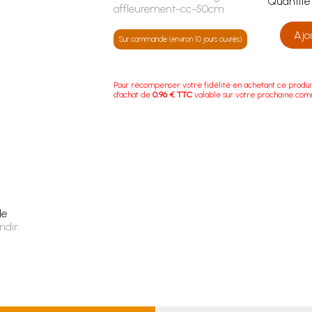
Quanti
affleurement-cc-50cm
Ajo
Sur commande (environ 10 jours ouvrés)
Pour récompenser votre fidélité en achetant ce produi
d'achat de
0.96 € TTC
valable sur votre prochaine co
le
ndir