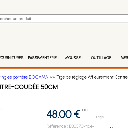
FOURNITURES
PASSEMENTERIE
MOUSSE
OUTILLAGE
MER
ringles portière BOCAMA
>> Tige de réglage Affleurement Cont
ONTRE-COUDÉE 50CM
48.00 €
TTC
1 tige
Référence :
B30570-tige-